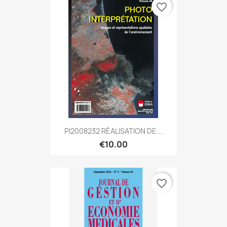
favorite_border
PI2008232 RÉALISATION DE...
€10.00
favorite_border