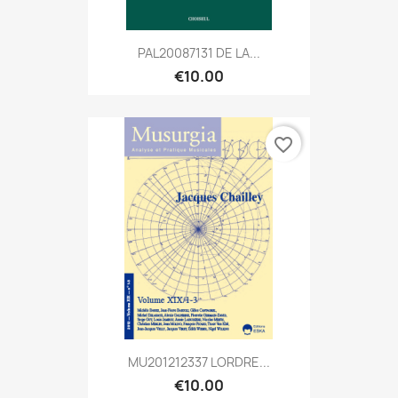
PAL20087131 DE LA...
€10.00
favorite_border
MU201212337 LORDRE...
€10.00