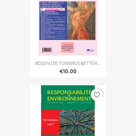
BD2014130 TOWARDS BETTER...
€10.00
favorite_border