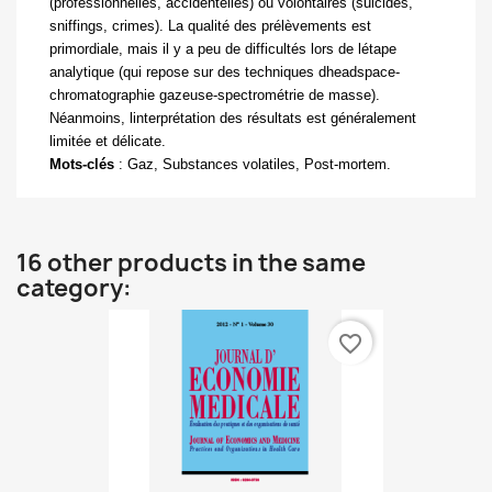
(professionnelles, accidentelles) ou volontaires (suicides,
sniffings, crimes). La qualité des prélèvements est
primordiale, mais il y a peu de difficultés lors de létape
analytique (qui repose sur des techniques dheadspace-
chromatographie gazeuse-spectrométrie de masse).
Néanmoins, linterprétation des résultats est généralement
limitée et délicate.
Mots-clés
:
Gaz, Substances volatiles,
Post-mortem.
16 other products in the same
category:
favorite_border