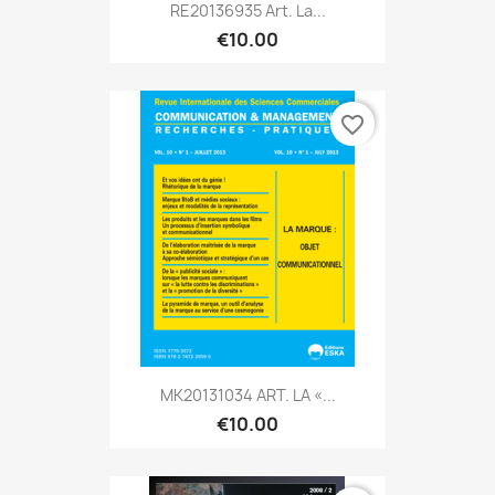
RE20136935 Art. La...
€10.00
favorite_border
MK20131034 ART. LA «...
€10.00