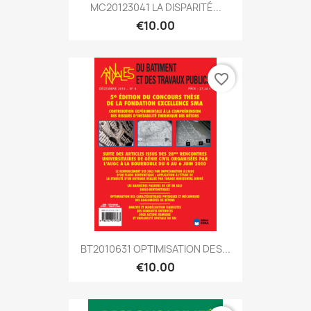
MC20123041 LA DISPARITÉ...
€10.00
favorite_border
BT2010631 OPTIMISATION DES...
€10.00