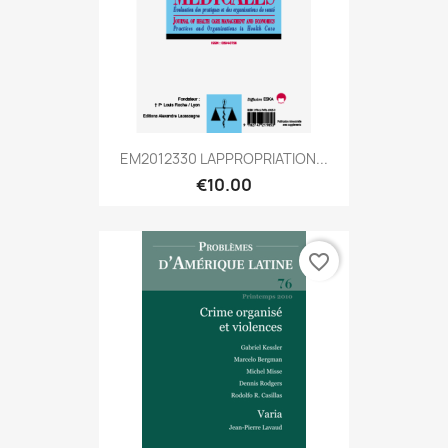
EM2012330 LAPPROPRIATION...
€10.00
favorite_border