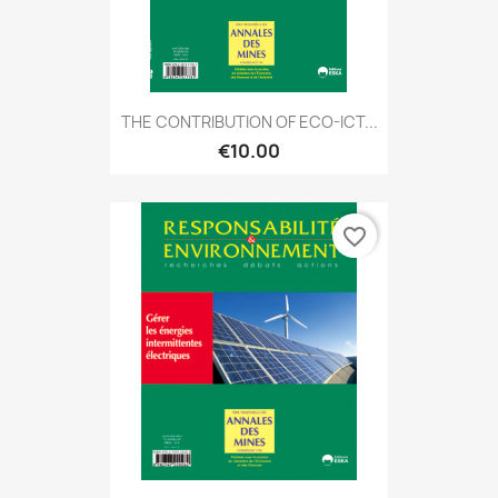
THE CONTRIBUTION OF ECO-ICT...
€10.00
favorite_border