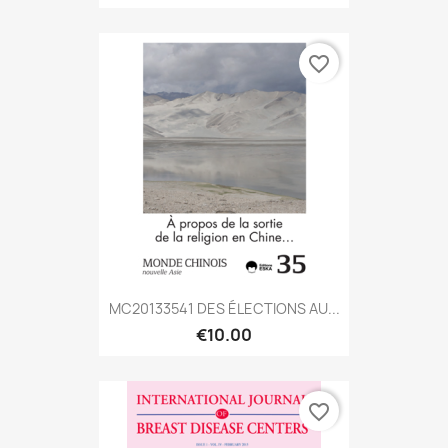
favorite_border
MC20133541 DES ÉLECTIONS AU...
€10.00
favorite_border