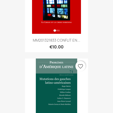
MM201321833 CONFLIT EN...
€10.00
favorite_border