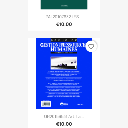
PAL20107632 LES...
€10.00
favorite_border
GR20159531 Art. La...
€10.00