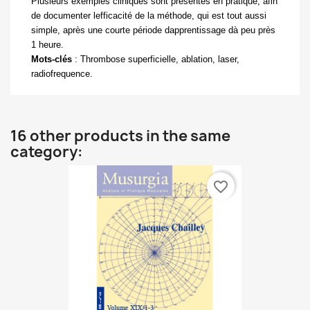
Plusieurs exemples cliniques sont présentés en pratique, afin
de documenter lefficacité de la méthode, qui est tout aussi
simple, après une courte période dapprentissage dà peu près
1 heure.
Mots-clés
:
Thrombose superficielle, ablation, laser,
radiofrequence.
16 other products in the same
category:
favorite_border