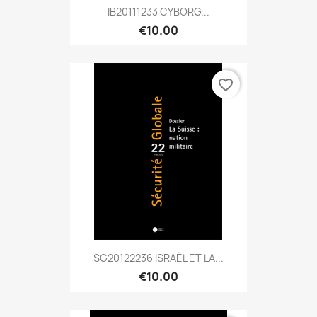
IB20111233 CYBORG...
€10.00
favorite_border
SG20122236 ISRAËL ET LA...
€10.00