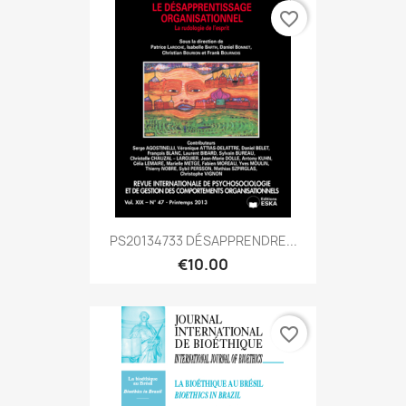
favorite_border
PS20134733 DÉSAPPRENDRE...
€10.00
favorite_border