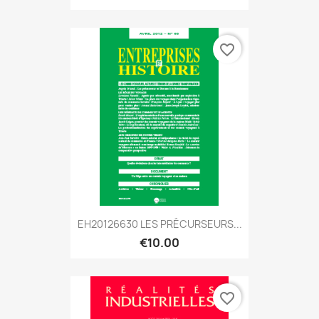
favorite_border
EH20126630 LES PRÉCURSEURS...
€10.00
favorite_border