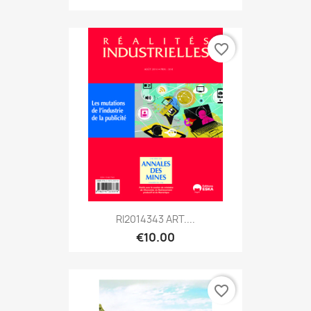
favorite_border
RI2014343 ART....
€10.00
favorite_border