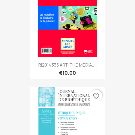
RI2014335 ART. THE MEDIA,...
€10.00
favorite_border