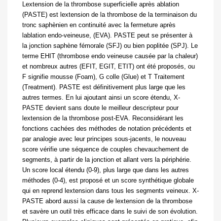
Lextension de la thrombose superficielle après ablation
(PASTE) est lextension de la thrombose de la terminaison du
tronc saphènien en continuité avec la fermeture après
lablation endo-veineuse, (EVA). PASTE peut se présenter à
la jonction saphène fémorale (SFJ) ou bien poplitée (SPJ). Le
terme EHIT (thrombose endo veineuse causée par la chaleur)
et nombreux autres (EFIT, EGIT, ETIT) ont été proposés, ou
F signifie mousse (Foam), G colle (Glue) et T Traitement
(Treatment). PASTE est définitivement plus large que les
autres termes. En lui ajoutant ainsi un score étendu, X-
PASTE devient sans doute le meilleur descripteur pour
lextension de la thrombose post-EVA. Reconsidérant les
fonctions cachées des méthodes de notation précédents et
par analogie avec leur principes sous-jacents, le nouveau
score vérifie une séquence de couples chevauchement de
segments, à partir de la jonction et allant vers la périphérie.
Un score local étendu (0-9), plus large que dans les autres
méthodes (0-4), est proposé et un score synthétique globale
qui en reprend lextension dans tous les segments veineux. X-
PASTE abord aussi la cause de lextension de la thrombose
et savère un outil très efficace dans le suivi de son évolution.