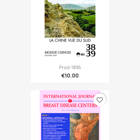
Prod-1836
€10.00
favorite_border