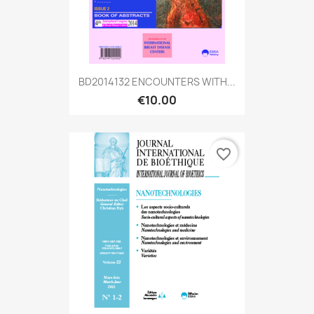
BD2014132 ENCOUNTERS WITH...
€10.00
favorite_border