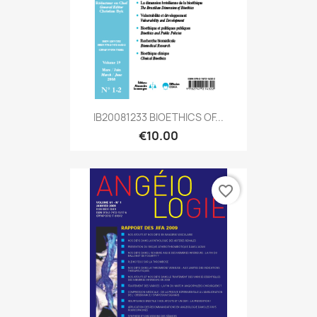
IB20081233 BIOETHICS OF...
€10.00
favorite_border