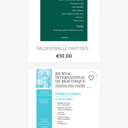
PAL20107834 LE PARTI DES...
€10.00
favorite_border