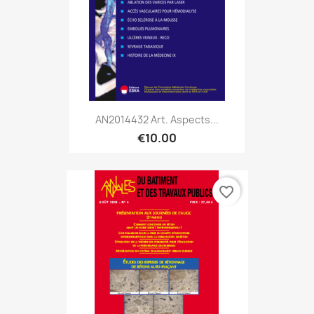
AN2014432 Art. Aspects...
€10.00
favorite_border