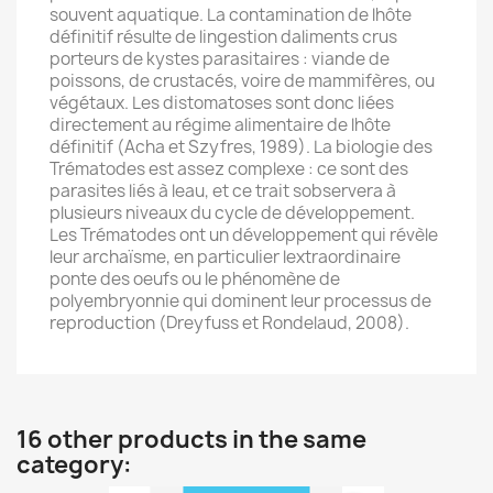
souvent aquatique. La contamination de lhôte
définitif résulte de lingestion daliments crus
porteurs de kystes parasitaires : viande de
poissons, de crustacés, voire de mammifères, ou
végétaux. Les distomatoses sont donc liées
directement au régime alimentaire de lhôte
définitif (Acha et Szyfres, 1989). La biologie des
Trématodes est assez complexe : ce sont des
parasites liés à leau, et ce trait sobservera à
plusieurs niveaux du cycle de développement.
Les Trématodes ont un développement qui révèle
leur archaïsme, en particulier lextraordinaire
ponte des oeufs ou le phénomène de
polyembryonnie qui dominent leur processus de
reproduction (Dreyfuss et Rondelaud, 2008).
16 other products in the same
category: