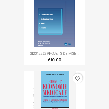
SI2012232 PROJETS DE MISE...
€10.00
favorite_border