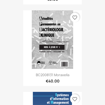
favorite_border
BC2008131 Moraxella
€40.00
favorite_border