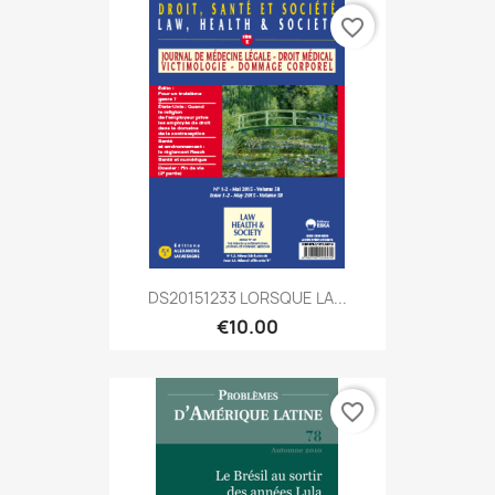
favorite_border
DS20151233 LORSQUE LA...
€10.00
favorite_border