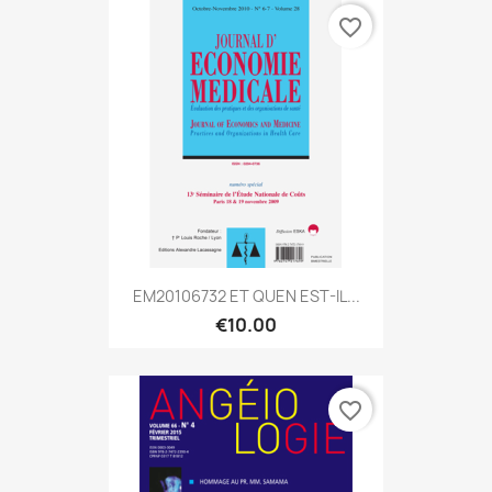
favorite_border
EM20106732 ET QUEN EST-IL...
€10.00
favorite_border