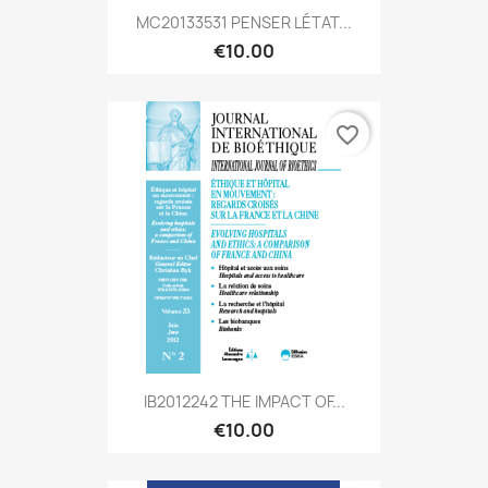
MC20133531 PENSER LÉTAT...
€10.00
favorite_border
IB2012242 THE IMPACT OF...
€10.00