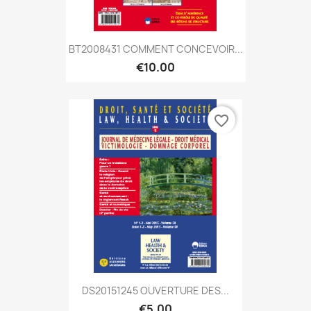
BT2008431 COMMENT CONCEVOIR...
€10.00
favorite_border
DS20151245 OUVERTURE DES...
€5.00