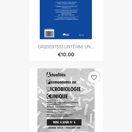
GR20097333 LINTÉRIM, UN...
€10.00
favorite_border