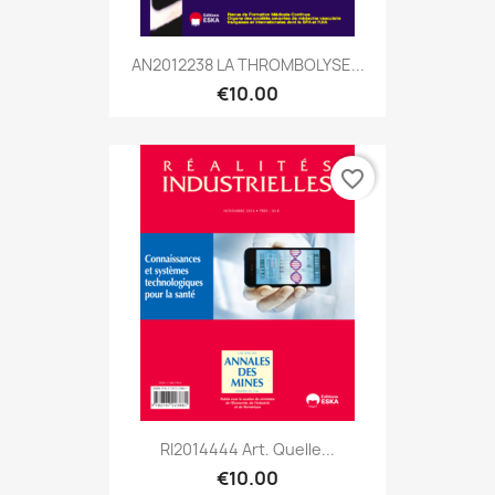
AN2012238 LA THROMBOLYSE...
€10.00
favorite_border
RI2014444 Art. Quelle...
€10.00