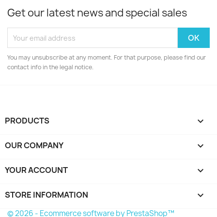
Get our latest news and special sales
You may unsubscribe at any moment. For that purpose, please find our
contact info in the legal notice.
PRODUCTS

OUR COMPANY

YOUR ACCOUNT

STORE INFORMATION
keyboard_arrow_down
© 2026 - Ecommerce software by PrestaShop™