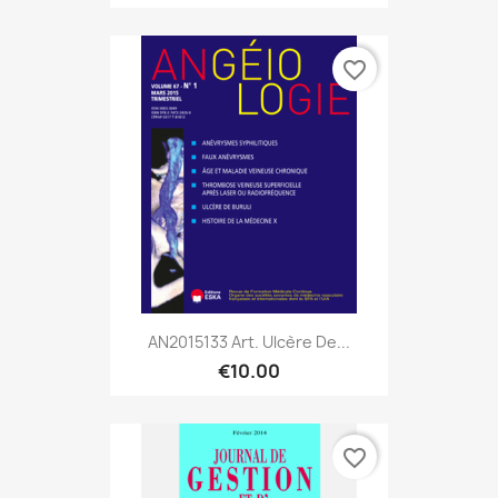
favorite_border
AN2015133 Art. Ulcère De...
€10.00
favorite_border