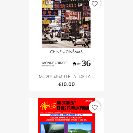
favorite_border
MC20133630 LÉTAT DE LA...
€10.00
favorite_border