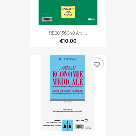
RE20136940 Art....
€10.00
favorite_border