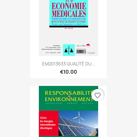
EM2013633 QUALITÉ DU...
€10.00
favorite_border