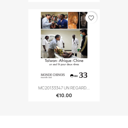
favorite_border
MC20133347 UN REGARD...
€10.00