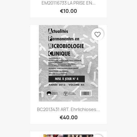
EM20116733 LA PRISE EN...
€10.00
favorite_border
BC2013431 ART. Ehrlichioses...
€40.00