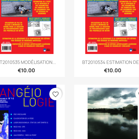
Quick view
Quick view


T2010535 MODÉLISATION...
BT2010534 ESTIMATION DE.
€10.00
€10.00
favorite_border
fa