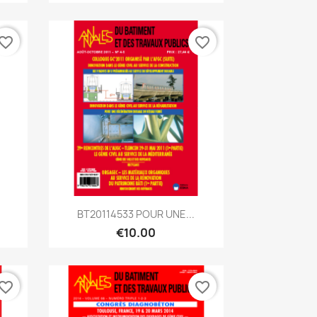
vorite_border
favorite_border
Quick view

BT20114533 POUR UNE...
€10.00
vorite_border
favorite_border