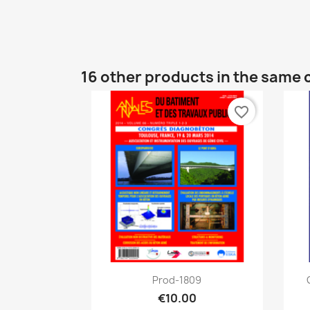
16 other products in the same 
favorite_border
Quick view

Prod-1809
€10.00