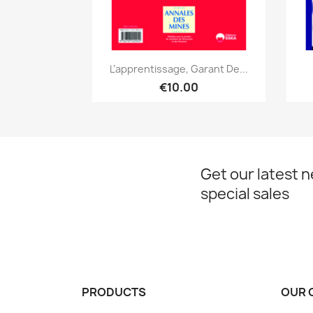
Quick view

L’apprentissage, Garant De...
€10.00
Get our latest 
special sales
PRODUCTS
OUR 