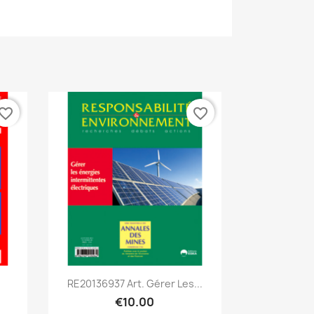
vorite_border
favorite_border
Quick view

RE20136937 Art. Gérer Les...
€10.00