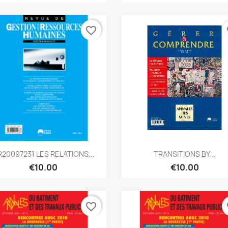
favorite_border
fa
Quick view
Quick view


20097231 LES RELATIONS...
TRANSITIONS BY...
€10.00
€10.00
favorite_border
fa