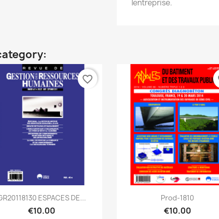
lentreprise.
category:
favorite_border
fa
Quick view
Quick view


GR20118130 ESPACES DE...
Prod-1810
€10.00
€10.00