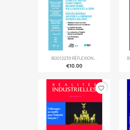
Quick view

IB2012239 RÉFLEXION...
B
€10.00
favorite_border