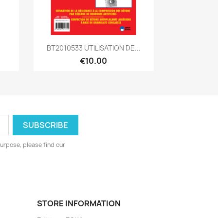
Quick view

BT2010533 UTILISATION DE...
€10.00
urpose, please find our
STORE INFORMATION