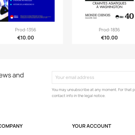
Quick view
Quick view


Prod-1356
Prod-1836
€10.00
€10.00
news and
You may unsubscribe at any moment. For that p
contact info in the legal notice.
COMPANY
YOUR ACCOUNT