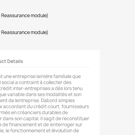
r Reassurance module)
r Reassurance module)
ct Details
st une entreprise lainière familiale que
l social a contraint à collecter des
 crédit inter-entreprises a dès lors tenu
que variable dans ses modalités et son
nt de lentreprise. Dabord simples
 accordant du crédit court, fournisseurs
formés en créanciers durables de
r dans son capital. Il sagit de reconstituer
de financement et de sinterroger sur
ie, le fonctionnement et lévolution de