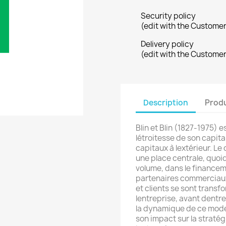
Security policy
(edit with the Custome
Delivery policy
(edit with the Custome
Description
Produ
Blin et Blin (1827-1975) e
létroitesse de son capita
capitaux à lextérieur. Le
une place centrale, quoi
volume, dans le financeme
partenaires commerciaux
et clients se sont trans
lentreprise, avant dentre
la dynamique de ce mode 
son impact sur la stratég