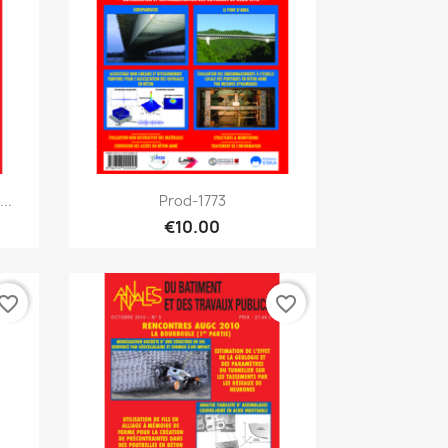
Quick view

..
Prod-1773
€10.00
vorite_border
favorite_border