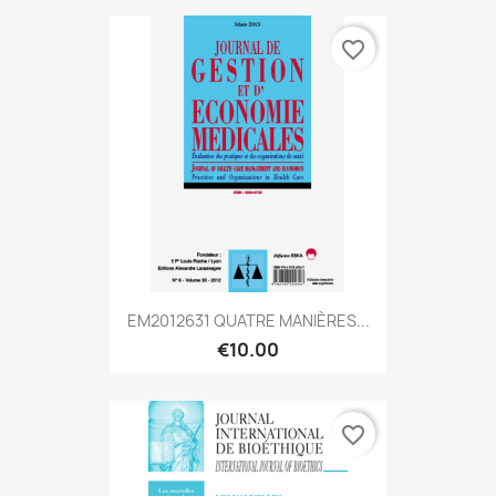
favorite_border
EM2012631 QUATRE MANIÈRES...
€10.00
favorite_border