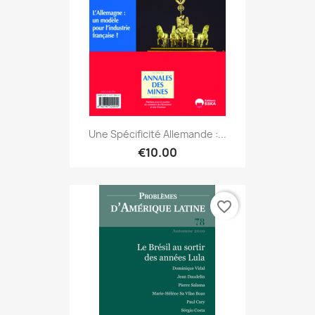
Une Spécificité Allemande :...
€10.00
favorite_border