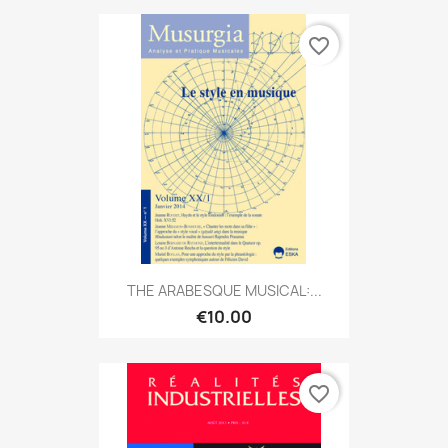
favorite_border
THE ARABESQUE MUSICAL:...
€10.00
favorite_border