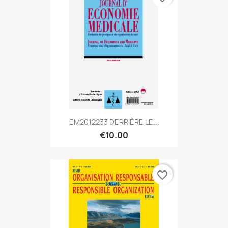
EM2012233 DERRIÈRE LE...
€10.00
favorite_border