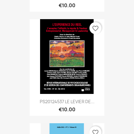
€10.00
favorite_border
PS20124537 LE LEVIER DE...
€10.00
favorite_border