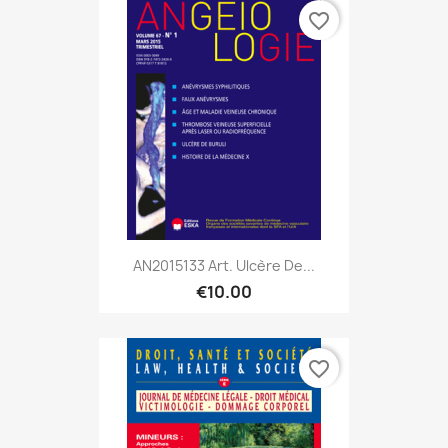
favorite_border
AN2015133 Art. Ulcère De...
€10.00
favorite_border