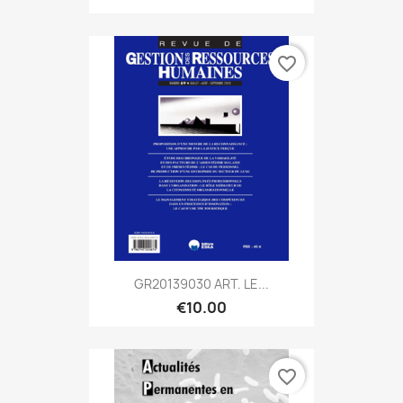
favorite_border
GR20139030 ART. LE...
€10.00
favorite_border