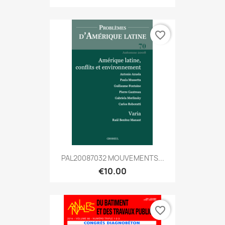
favorite_border
PAL20087032 MOUVEMENTS...
€10.00
favorite_border