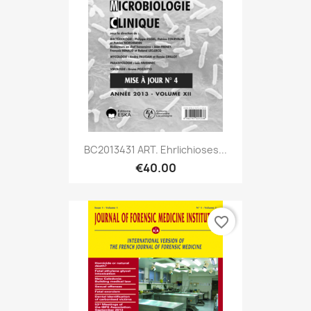
BC2013431 ART. Ehrlichioses...
€40.00
favorite_border