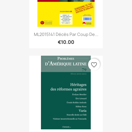
ML2015141 Décès Par Coup De...
€10.00
favorite_border