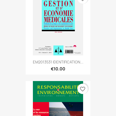
EM2013531 IDENTIFICATION...
€10.00
favorite_border