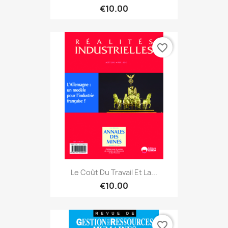
€10.00
favorite_border
Le Coût Du Travail Et La...
€10.00
favorite_border