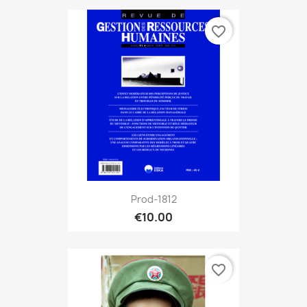
favorite_border
Prod-1812
€10.00
favorite_border