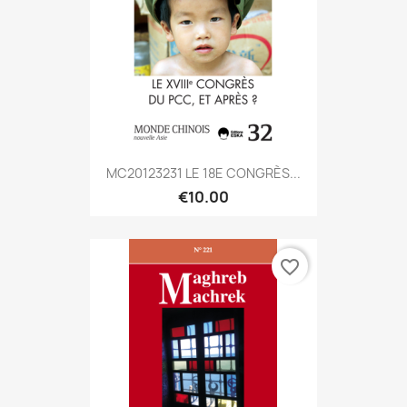
MC20123231 LE 18E CONGRÈS...
€10.00
favorite_border