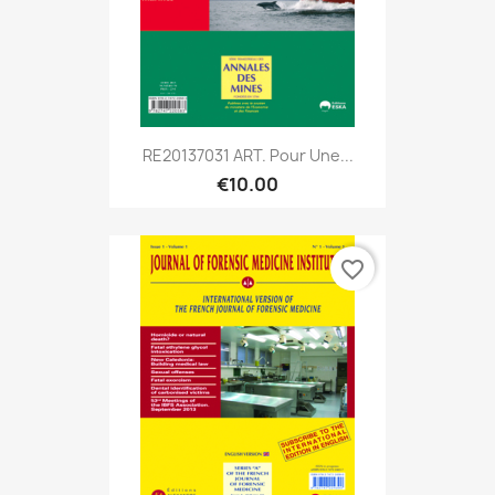
RE20137031 ART. Pour Une...
€10.00
favorite_border