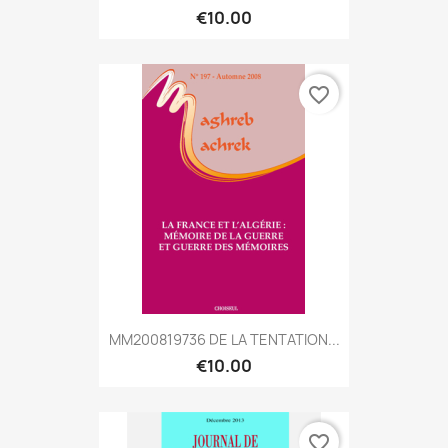
€10.00
favorite_border
MM200819736 DE LA TENTATION...
€10.00
favorite_border