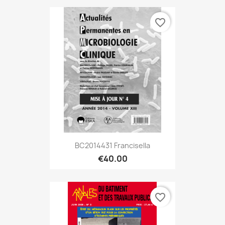
favorite_border
BC2014431 Francisella
€40.00
favorite_border