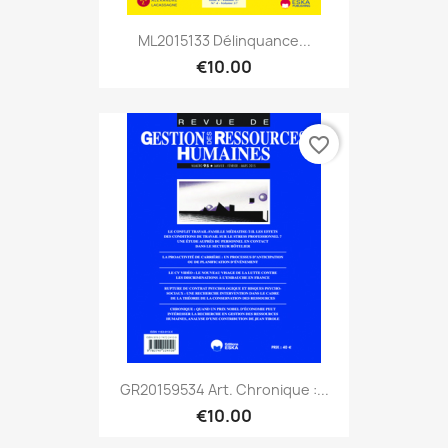
ML2015133 Délinquance...
€10.00
favorite_border
GR20159534 Art. Chronique :...
€10.00