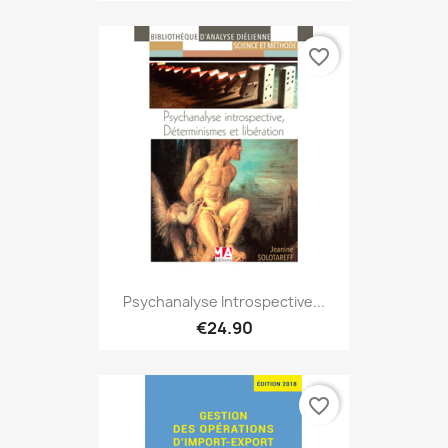
favorite_border
Psychanalyse Introspective...
€24.90
favorite_border