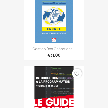
Gestion Des Opérations...
€31.00
favorite_border