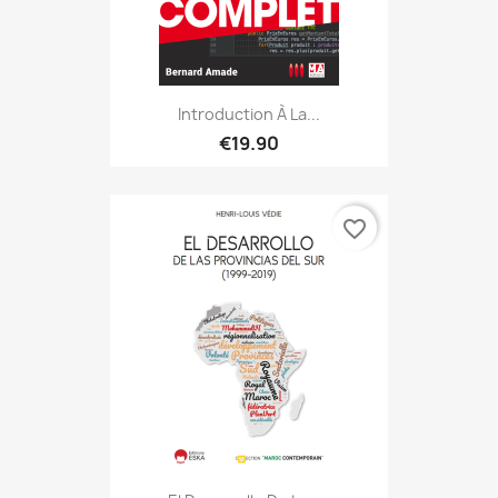
Introduction À La...
€19.90
favorite_border