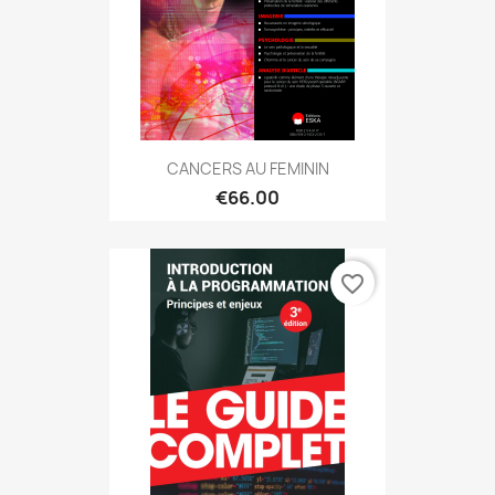
CANCERS AU FEMININ
€66.00
favorite_border