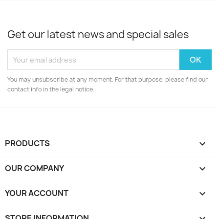
Get our latest news and special sales
You may unsubscribe at any moment. For that purpose, please find our
contact info in the legal notice.
PRODUCTS

OUR COMPANY

YOUR ACCOUNT

STORE INFORMATION
keyboard_arrow_down