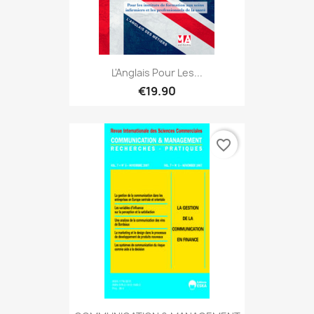
L'Anglais Pour Les...
€19.90
favorite_border