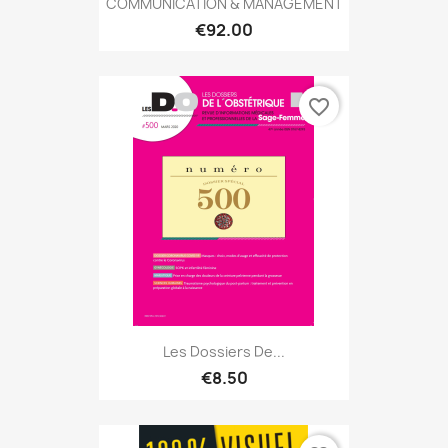
COMMUNICATION & MANAGEMENT
€92.00
favorite_border
Les Dossiers De...
€8.50