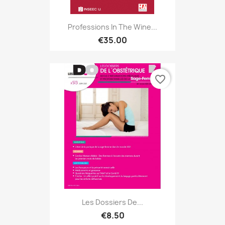
Professions In The Wine...
€35.00
favorite_border
Les Dossiers De...
€8.50