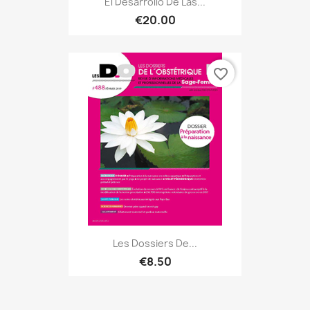
El Desarrollo De Las...
€20.00
favorite_border
Les Dossiers De...
€8.50