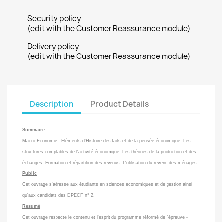
Security policy
(edit with the Customer Reassurance module)
Delivery policy
(edit with the Customer Reassurance module)
Description
Product Details
Sommaire
Macro-Economie : Eléments d'Histoire des faits et de la pensée économique. Les
structures comptables de l'activité économique. Les théories de la production et des
échanges. Formation et répartition des revenus. L'utilisation du revenu des ménages.
Public
Cet ouvrage s'adresse aux étudiants en sciences économiques et de gestion ainsi
qu'aux candidats des DPECF n° 2.
Resumé
Cet ouvrage respecte le contenu et l'esprit du programme réformé de l'épreuve -