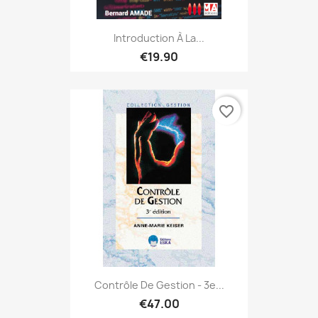
Introduction À La...
€19.90
favorite_border
Contrôle De Gestion - 3e...
€47.00