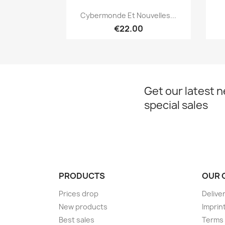
Quick view

Cybermonde Et Nouvelles...
€22.00
Get our latest 
special sales
PRODUCTS
OUR 
Prices drop
Delive
New products
Imprin
Best sales
Terms 