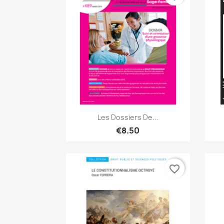
Quick view

Les Dossiers De...
€8.50
favorite_border