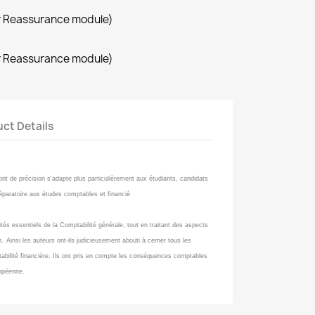
r Reassurance module)
r Reassurance module)
ct Details
rit de précision s'adapte plus particulièrement aux étudiants, candidats
éparatoire aux études comptables et financiè
tés essentiels de la Comptabilité générale, tout en traitant des aspects
. Ainsi les auteurs ont-ils judicieusement abouti à cerner tous les
tabilité financière. Ils ont pris en compte les conséquences comptables
ropéenne.