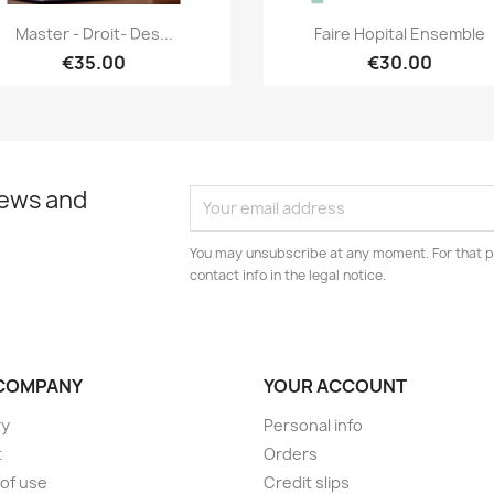
Quick view
Quick view


Master - Droit- Des...
Faire Hopital Ensemble
€35.00
€30.00
news and
You may unsubscribe at any moment. For that p
contact info in the legal notice.
COMPANY
YOUR ACCOUNT
ry
Personal info
t
Orders
of use
Credit slips