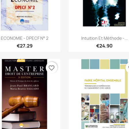
Quick view
Quick view


ECONOMIE - DPECF N° 2
Intuition Et Méthode -...
€27.29
€24.90
favorite_border
fa