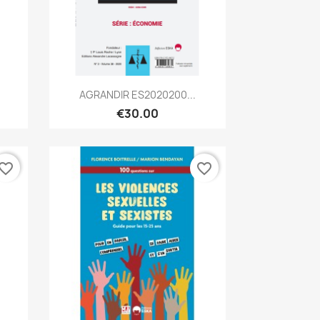
Quick view

AGRANDIR ES2020200...
€30.00
vorite_border
favorite_border