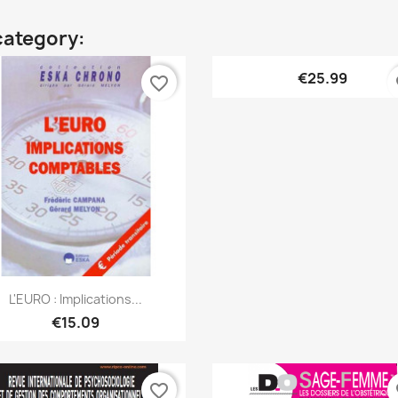
category:
Quick view

€25.99
favorite_border
fa
ONLINE
Quick view

L'EURO : Implications...
€15.09
favorite_border
fa