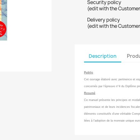
Security policy
(edit with the Custome
Delivery policy
(edit with the Custome
Description
Produ
Public
Cet ouvrage élaboré avec pertinence et esp
concernés par l'épreuve n°4 du Diplôme pr
Resumé
Ce manuel présente les principes et modali
patrimoniaux et de leurs incidences fiscales
éléments constitutifs d'une véritable Comp
liées à l'adoption de la monnaie unique eu