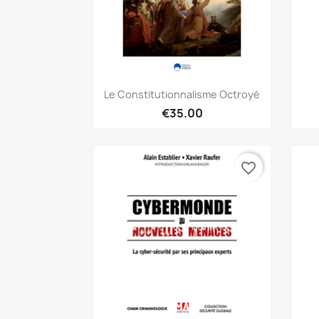
Quick view

Le Constitutionnalisme Octroyé
€35.00
favorite_border