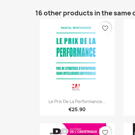
16 other products in the same 
favorite_border
Quick view

Le Prix De La Performance...
€25.90
favorite_border