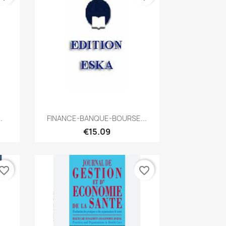
Quick view

.
FINANCE-BANQUE-BOURSE...
€15.09
vorite_border
favorite_border