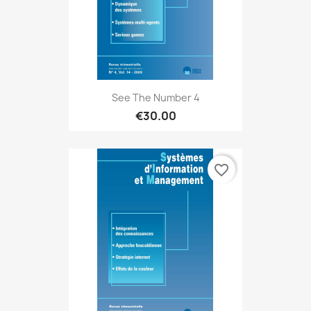
See The Number 4
€30.00
favorite_border