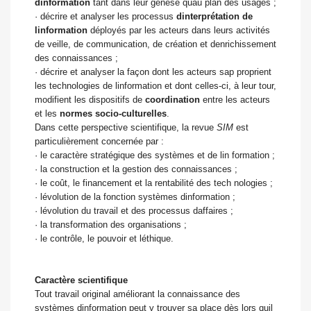
dinformation
tant dans leur genèse quau plan des usages ;
·
décrire et analyser les processus
dinterprétation de
linformation
déployés par les acteurs dans leurs activités
de veille, de communication, de création et denrichissement
des connaissances ;
·
décrire et analyser la façon dont les acteurs sap proprient
les technologies de linformation et dont celles-ci, à leur tour,
modifient les dispositifs de
coordination
entre les acteurs
et les
normes socio-culturelles
.
Dans cette perspective scientifique, la revue
SIM
est
particulièrement concernée par :
·
le caractère stratégique des systèmes et de lin formation ;
·
la construction et la gestion des connaissances ;
·
le coût, le financement et la rentabilité des tech nologies ;
·
lévolution de la fonction systèmes dinformation ;
·
lévolution du travail et des processus daffaires ;
·
la transformation des organisations ;
·
le contrôle, le pouvoir et léthique.
Caractère scientifique
Tout travail original améliorant la connaissance des
systèmes dinformation peut y trouver sa place dès lors quil