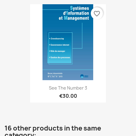
favorite_border
See The Number 3
€30.00
16 other products in the same
category: