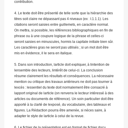
contribution.
4. Le texte doit être présenté de telle sorte que la hiérarchie des
titres soit claire ne dépassant pas 4 niveaux (ex : I.1.1.1). Les
citations seront saisies entre guillemets, en caractère normal.
On mettra, si possible, les références bibliographiques en fin de
phrase ou à une coupure logique de la phrase et celles-ci
seront saisies en minuscules, hormis la capitale initiale bien sûr.
Les caractères gras ne seront pas utilisés ; si un mot doit être
mis en évidence, il le sera en italique.
5. Dans son introduction, larticle doit expliquer, à lintention de
lensemble des lecteurs, lintérêt de celui-ci. La conclusion
résume clairement les résultats et conséquences. La nécessaire
mention ou critique des travaux antérieurs ne doit pas tourner à
lexcès : lessentiel du texte doit normalement être consacré à
lapport original de larticle (on renverra le lecteur intéressé à des
articles ou documents de référence). Un soin particulier doit être
apporté à la clarté de lexposé, du vocabulaire, des tableaux et
figures. La Rédaction pourra être amenée, si néces saire, à
adapter le style de larticle à celui de la revue.
6. Le fichier de la présentation est en format de fichier docu