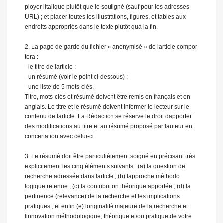
ployer litalique plutôt que le souligné (sauf pour les adresses
URL) ; et placer toutes les illustrations, figures, et tables aux
endroits appropriés dans le texte plutôt quà la fin.
2. La page de garde du fichier « anonymisé » de larticle compor
tera :
- le titre de larticle ;
- un résumé (voir le point ci-dessous) ;
- une liste de 5 mots-clés.
Titre, mots-clés et résumé doivent être remis en français et en
anglais. Le titre et le résumé doivent informer le lecteur sur le
contenu de larticle. La Rédaction se réserve le droit dapporter
des modifications au titre et au résumé proposé par lauteur en
concertation avec celui-ci.
3. Le résumé doit être particulièrement soigné en précisant très
explicitement les cinq éléments suivants : (a) la question de
recherche adressée dans larticle ; (b) lapproche méthodo
logique retenue ; (c) la contribution théorique apportée ; (d) la
pertinence (relevance) de la recherche et les implications
pratiques ; et enfin (e) loriginalité majeure de la recherche et
linnovation méthodologique, théorique et/ou pratique de votre