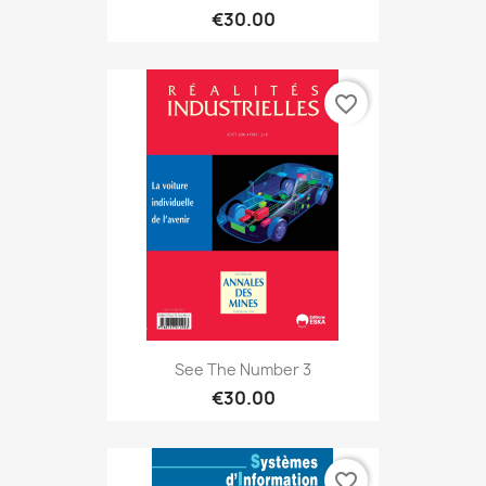
€30.00
favorite_border
See The Number 3
€30.00
favorite_border