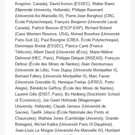
Kingston, Canada), David Avison (ESSEC), Walter Baets
(Nijenrode University, Hollande), Philippe Baumard
(Université Aix-Marseille III), Pierre-Jean Benghozi (CRG,
École Polytechnique), François Bergeron (Université Laval,
Canada), Patrick Besson (ESCP-EAP), Richard Boland
(Case Western Reserve, USA), Ahmed Bounfour (Université
Paris-Sud 11), Paul Bourgine (CREA, École Polytechnique),
Dominique Briolat (ESSEC), Patrice Carré (France
Télécom), Albert David (Université dÉvry), Marie-Hélène
Delmond (HEC, Paris), Philippe Delquié (INSEAD), François
Deltour (École des Mines de Nantes), Alain Desreumaux
(Université de Lille), Yves Dupuy (Université Montpellier II),
Bernard Fallery (Université Montpellier II), Marc Favier
(Université Grenoble II), Henrique Freitas (UFRGS, Porto
Alegre), Bénédicte Geffroy (École des Mines de Nantes),
Laurent Gille (ENST, Paris), Bo Hedberg (Stockholm School
of Economics), Jan Geert Hofstede (Wageningen
University, Hollande), Claude Jameux (Université de
Savoie), Tawfik Jelassi (École Nationale des Ponts et
Chaussées), Mathew Jones (Cambridge University, Grande-
Bretagne), Michel Kalika (Université Paris IX-Dauphine),
Jean-Louis Le Moigne (Université Aix-Marseille III), Humbert