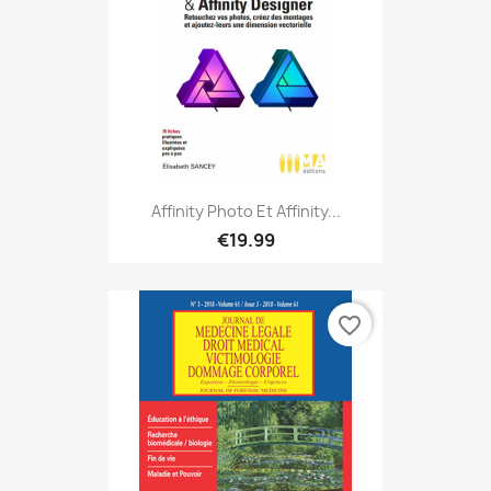
Affinity Photo Et Affinity...
€19.99
favorite_border