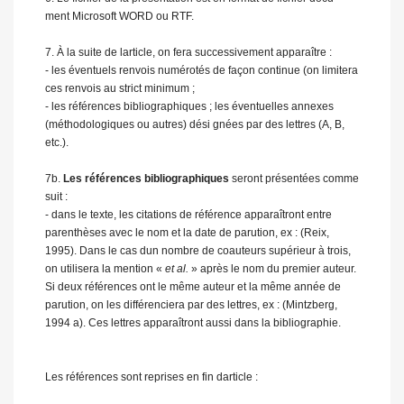
ment Microsoft WORD ou RTF.
7. À la suite de larticle, on fera successivement apparaître :
- les éventuels renvois numérotés de façon continue (on limitera
ces renvois au strict minimum ;
- les références bibliographiques ; les éventuelles annexes
(méthodologiques ou autres) dési gnées par des lettres (A, B,
etc.).
7b.
Les références bibliographiques
seront présentées comme
suit :
- dans le texte, les citations de référence apparaîtront entre
parenthèses avec le nom et la date de parution, ex : (Reix,
1995). Dans le cas dun nombre de coauteurs supérieur à trois,
on utilisera la mention «
et al.
» après le nom du premier auteur.
Si deux références ont le même auteur et la même année de
parution, on les différenciera par des lettres, ex : (Mintzberg,
1994 a). Ces lettres apparaîtront aussi dans la bibliographie.
Les références sont reprises en fin darticle :