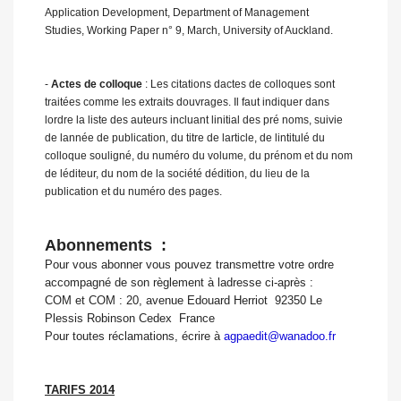
Application Development, Department of Management
Studies, Working Paper n° 9, March, University of Auckland.
-
Actes de colloque
: Les citations dactes de colloques sont
traitées comme les extraits douvrages. Il faut indiquer dans
lordre la liste des auteurs incluant linitial des pré noms, suivie
de lannée de publication, du titre de larticle, de lintitulé du
colloque souligné, du numéro du volume, du prénom et du nom
de léditeur, du nom de la société dédition, du lieu de la
publication et du numéro des pages.
Abonnements :
Pour vous abonner vous pouvez transmettre votre ordre
accompagné de son règlement à ladresse ci-après :
COM et COM : 20, avenue Edouard Herriot  92350 Le
Plessis Robinson Cedex  France
Pour toutes réclamations, écrire à
agpaedit@wanadoo.fr
TARIFS 2014