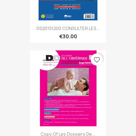
DS20151200 CONSULTER LES...
€30.00
favorite_border
Copy Of Les Dossiers De...