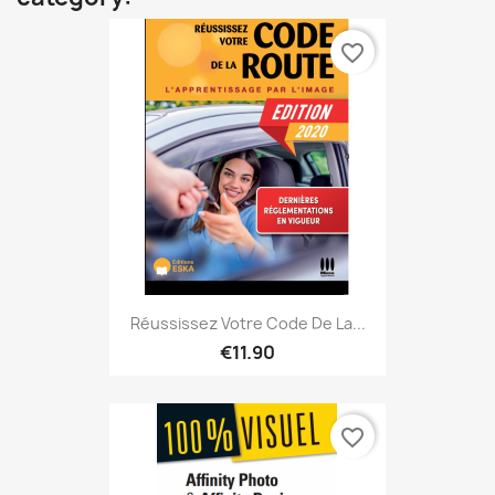
favorite_border
Réussissez Votre Code De La...
€11.90
favorite_border