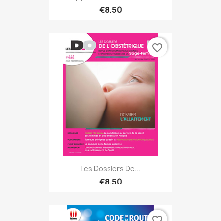
€8.50
favorite_border
Les Dossiers De...
€8.50
favorite_border