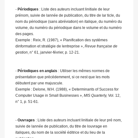
-
Périodiques
: Liste des auteurs incluant linitiale de leur
prénom, suivie de lannée de publication, du titre de lar ticle, du
nom du périodique (sans abréviation) en italique, du numéro du
volume, du numéro du périodique dans le volume et du numéro
des pages.
Exemple : Reix, R. (1987), « Planification des systèmes
dinformation et stratégie de lentreprise »,
Revue française de
gestion
, n° 61, janvier-février, p. 12-21.
-
Périodiques en anglais
: Utiliser les mêmes normes de
présentation que précédemment, si ce nest que les mots
débutent par une majuscule.
Exemple : Delone, W.H. (1988), « Determinants of Success for
Computer Usage in Small Businesses »,
MIS Quarterly,
Vol. 12,
n° 1, p. 51-61.
-
Ouvrages
: Liste des auteurs incluant linitiale de leur pré nom,
suivie de lannée de publication, du titre de louvrage en
italiques, du nom de la société éditrice et du lieu de la