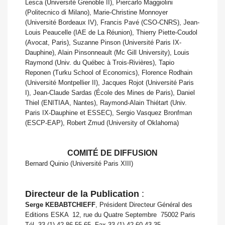
Lesca (Université Grenoble II), Piercarlo Maggiolini
(Politecnico di Milano), Marie-Christine Monnoyer
(Université Bordeaux IV), Francis Pavé (CSO-CNRS), Jean-
Louis Peaucelle (IAE de La Réunion), Thierry Piette-Coudol
(Avocat, Paris), Suzanne Pinson (Université Paris IX-
Dauphine), Alain Pinsonneault (Mc Gill University), Louis
Raymond (Univ. du Québec à Trois-Rivières), Tapio
Reponen (Turku School of Economics), Florence Rodhain
(Université Montpellier II), Jacques Rojot (Université Paris
I), Jean-Claude Sardas (École des Mines de Paris), Daniel
Thiel (ENITIAA, Nantes), Raymond-Alain Thiétart (Univ.
Paris IX-Dauphine et ESSEC), Sergio Vasquez Bronfman
(ESCP-EAP), Robert Zmud (University of Oklahoma)
COMITÉ DE DIFFUSION
Bernard Quinio (Université Paris XIII)
Directeur de la Publication
:
Serge KEBABTCHIEFF
, Président Directeur Général des
Editions ESKA  12, rue du Quatre Septembre  75002 Paris
Tél. 33 (1) 42 86 55 65  Fax 33 (1) 42 60 43 35