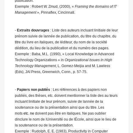
publication.
Exemple : Robert W. Zmud, (2000), «
Framing the domains of IT
Management
», Pinnaflex, Cincinnati.
-
Extraits douvrages
: Liste des auteurs incluant linitiale de leur
prénom suivie de lannée de publication, du titre du chapitre, du
titre du livre en italiques, de léditeur, du nom de la société
dédition, du lieu de la publication et du numéro des pages.
Exemple : Baba, M.L. (1990), « Local Knowledge in Advanced
Technology Organizations » in
Organizational Issues in High
Technology Management
, L. Gomez-Meijia and M. Lawless
(Eds), JAI Press, Greenwich, Conn., p. 57-75.
-
Papiers non publiés
: Les références à des papiers non
publiés, des thèses, etc. doivent mentionner la liste des au teurs
incluant linitiale de leur prénom, suivie de lannée de la
soutenance ou de la présentation ainsi que du titre. Les
mots
etc. ne
doivent pas être en italiques. Ne pas oublier
dinclure le nom de lUniversité ou de lÉcole, ainsi que le lieu de
la soutenance ou de la présentation.
Exemple : Rudolph, E. E. (1983), Productivity in Computer