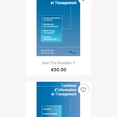
See The Number 3
€30.00
favorite_border