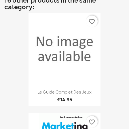
16 other products in the same
category:
favorite_border
Le Guide Complet Des Jeux
€14.95
favorite_border