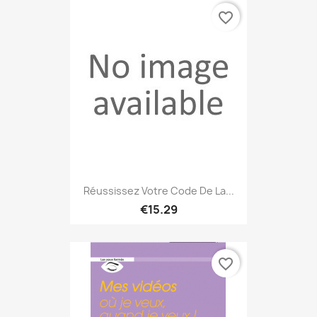
favorite_border
Réussissez Votre Code De La...
€15.29
favorite_border