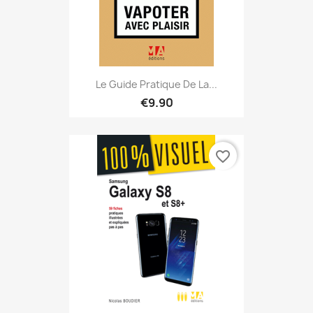
Le Guide Pratique De La...
€9.90
favorite_border