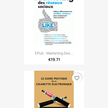
EPub - Marketing Des...
€19.71
favorite_border