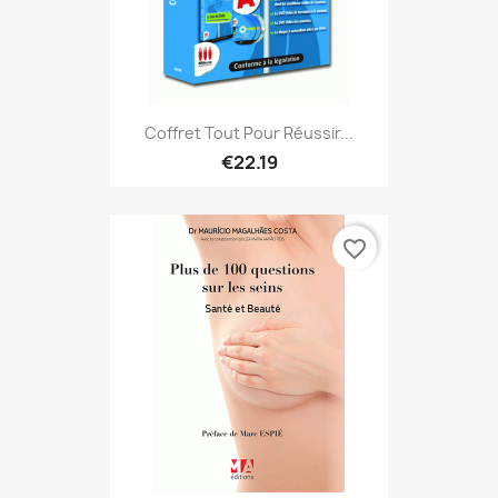
Coffret Tout Pour Réussir...
€22.19
favorite_border