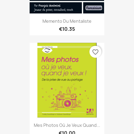
Memento Du Mentaliste
€10.35
favorite_border
Mes Photos Où Je Veux Quand...
€10.00