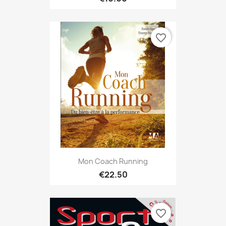
favorite_border
Mon Coach Running
€22.50
favorite_border