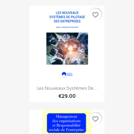
favorite_border
Les Nouveaux Systèmes De...
€29.00
favorite_border