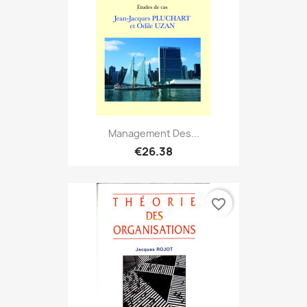
Management Des...
€26.38
favorite_border