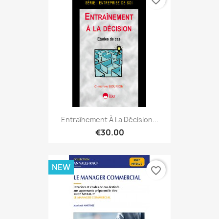
favorite_border
Entraînement À La Décision...
€30.00
NEW
favorite_border