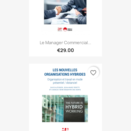
Le Manager Commercial...
€29.00
favorite_border