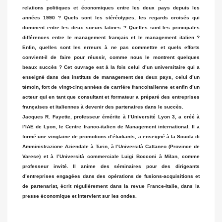
relations politiques et économiques entre les deux pays depuis les
années 1990 ? Quels sont les stéréotypes, les regards croisés qui
dominent entre les deux soeurs latines ? Quelles sont les principales
différences entre le management français et le management italien ?
Enfin, quelles sont les erreurs à ne pas commettre et quels efforts
convient-il de faire pour réussir, comme nous le montrent quelques
beaux succès ? Cet ouvrage est à la fois celui d’un universitaire qui a
enseigné dans des instituts de management des deux pays, celui d’un
témoin, fort de vingt-cinq années de carrière francoitalienne et enfin d’un
acteur qui en tant que consultant et formateur a préparé des entreprises
françaises et italiennes à devenir des partenaires dans le succès.
Jacques R. Fayette, professeur émérite à l’Université Lyon 3, a créé à
l’IAE de Lyon, le Centre franco-italien de Management international. Il a
formé une vingtaine de promotions d’étudiants, a enseigné à la Scuola di
Amministrazione Aziendale à Turin, à l’Università Cattaneo (Province de
Varese) et à l’Università commerciale Luigi Bocconi à Milan, comme
professeur invité. Il anime des séminaires pour des dirigeants
d’entreprises engagées dans des opérations de fusions-acquisitions et
de partenariat, écrit régulièrement dans la revue France-Italie, dans la
presse économique et intervient sur les ondes.