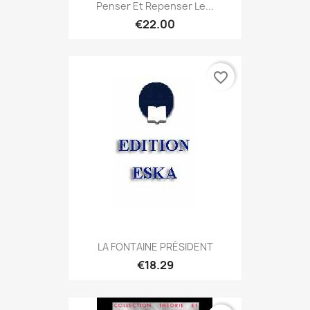
Penser Et Repenser Le...
€22.00
favorite_border
LA FONTAINE PRÉSIDENT
€18.29