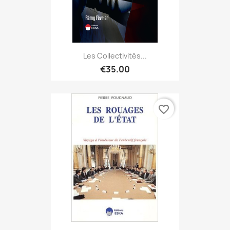
Les Collectivités...
€35.00
favorite_border