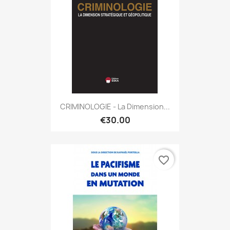
CRIMINOLOGIE - La Dimension...
€30.00
favorite_border