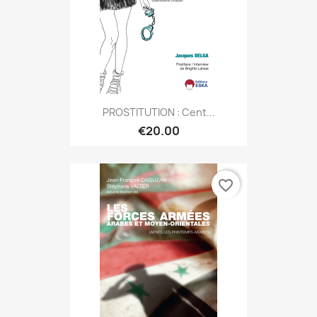
PROSTITUTION : Cent...
€20.00
favorite_border