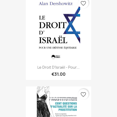
favorite_border
Le Droit D'Israël - Pour...
€31.00
favorite_border