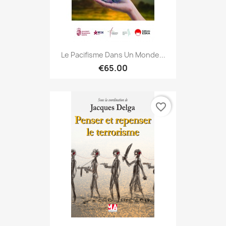
Le Pacifisme Dans Un Monde...
€65.00
favorite_border