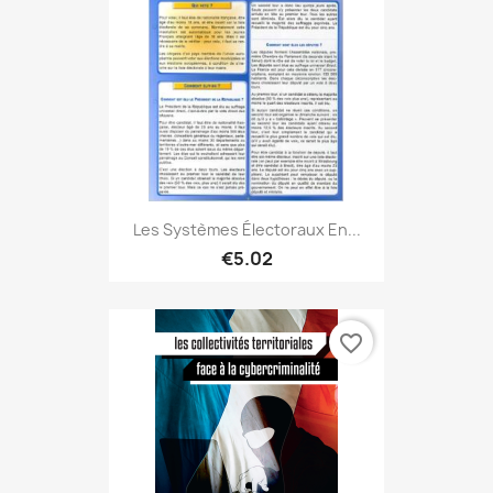
Les Systèmes Électoraux En...
€5.02
favorite_border