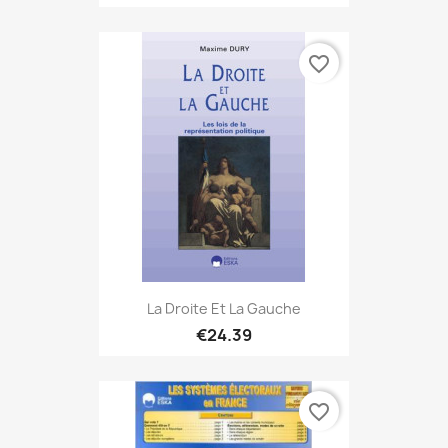
favorite_border
La Droite Et La Gauche
€24.39
favorite_border