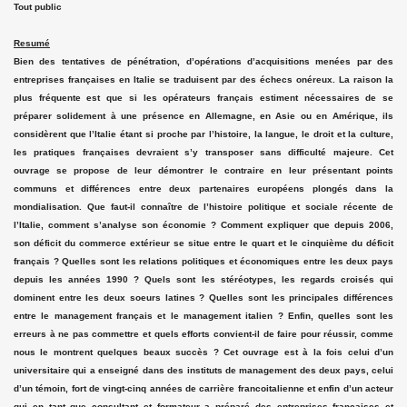
Tout public
Resumé
Bien des tentatives de pénétration, d’opérations d’acquisitions menées par des
entreprises françaises en Italie se traduisent par des échecs onéreux. La raison la
plus fréquente est que si les opérateurs français estiment nécessaires de se
préparer solidement à une présence en Allemagne, en Asie ou en Amérique, ils
considèrent que l’Italie étant si proche par l’histoire, la langue, le droit et la culture,
les pratiques françaises devraient s’y transposer sans difficulté majeure. Cet
ouvrage se propose de leur démontrer le contraire en leur présentant points
communs et différences entre deux partenaires européens plongés dans la
mondialisation. Que faut-il connaître de l’histoire politique et sociale récente de
l’Italie, comment s’analyse son économie ? Comment expliquer que depuis 2006,
son déficit du commerce extérieur se situe entre le quart et le cinquième du déficit
français ? Quelles sont les relations politiques et économiques entre les deux pays
depuis les années 1990 ? Quels sont les stéréotypes, les regards croisés qui
dominent entre les deux soeurs latines ? Quelles sont les principales différences
entre le management français et le management italien ? Enfin, quelles sont les
erreurs à ne pas commettre et quels efforts convient-il de faire pour réussir, comme
nous le montrent quelques beaux succès ? Cet ouvrage est à la fois celui d’un
universitaire qui a enseigné dans des instituts de management des deux pays, celui
d’un témoin, fort de vingt-cinq années de carrière francoitalienne et enfin d’un acteur
qui en tant que consultant et formateur a préparé des entreprises françaises et