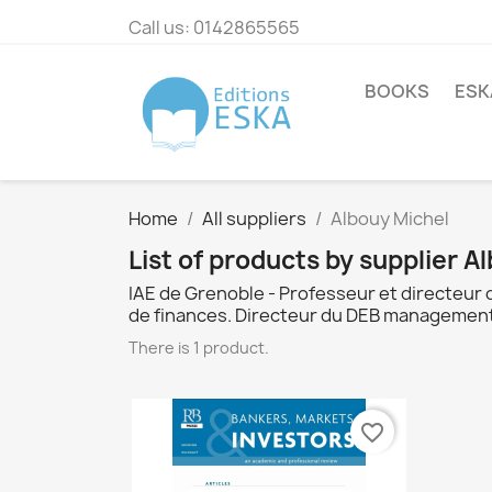
Call us:
0142865565
BOOKS
ESK
Home
All suppliers
Albouy Michel
List of products by supplier A
IAE de Grenoble - Professeur et directeur
de finances. Directeur du DEB management 
There is 1 product.
favorite_border