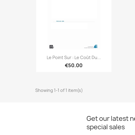
Quick view

Le Point Sur : Le Coût Du...
€50.00
Showing 1-1 of 1 item(s)
Get our latest 
special sales