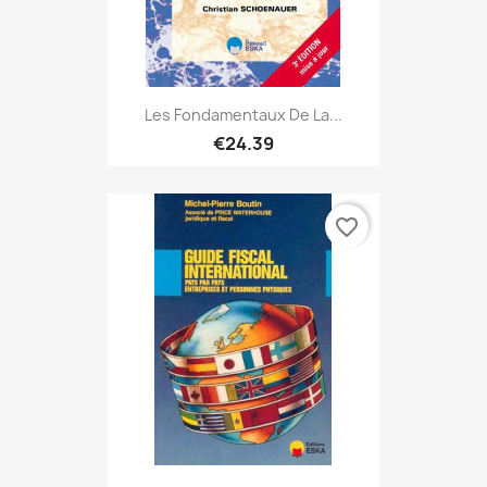
Les Fondamentaux De La...
€24.39
favorite_border