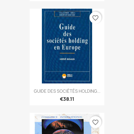
favorite_border
GUIDE DES SOCIÉTÉS HOLDING...
€38.11
favorite_border