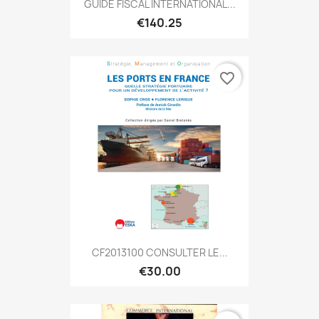
GUIDE FISCAL INTERNATIONAL...
€140.25
favorite_border
CF2013100 CONSULTER LE...
€30.00