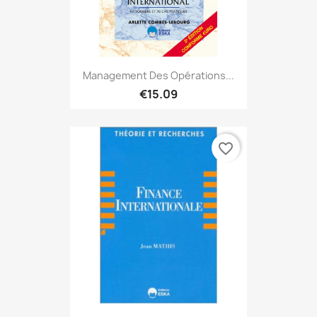
Management Des Opérations...
€15.09
favorite_border