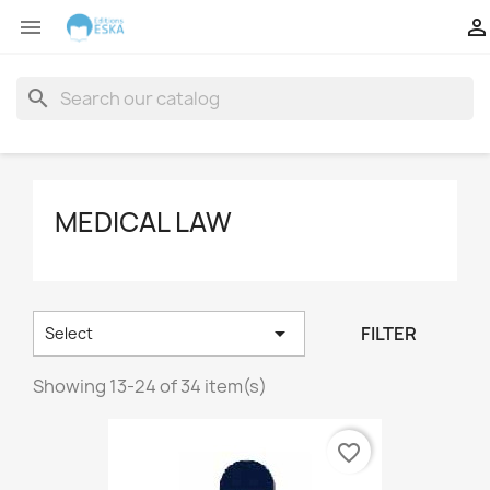


search
MEDICAL LAW

FILTER
Select
Showing 13-24 of 34 item(s)
favorite_border