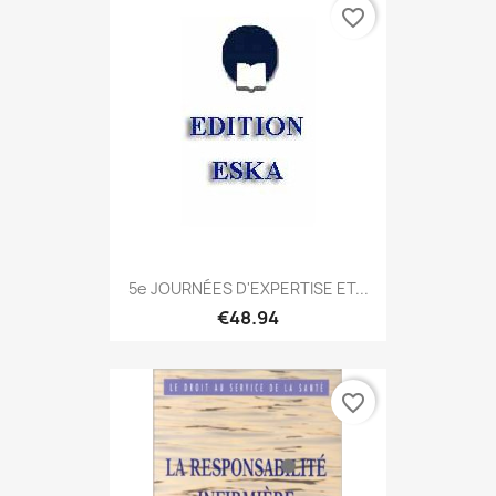
favorite_border
5e JOURNÉES D'EXPERTISE ET...
€48.94
favorite_border