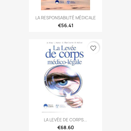
LA RESPONSABILITÉ MÉDICALE
€56.41
favorite_border
LA LEVÉE DE CORPS...
€68.60