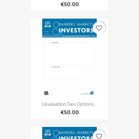
€50.00
favorite_border
L'évaluation Des Options...
€50.00
favorite_border