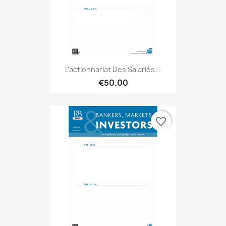
L'actionnariat Des Salariés...
€50.00
favorite_border