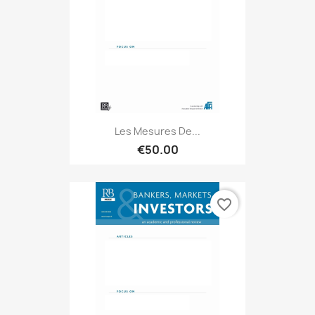
Les Mesures De...
€50.00
favorite_border