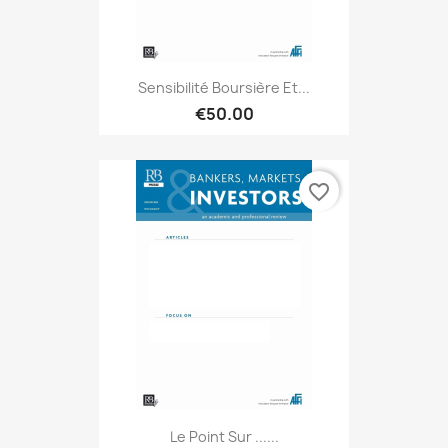
Sensibilité Boursière Et...
€50.00
favorite_border
Le Point Sur ......