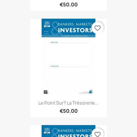
€50.00
favorite_border
Le Point Sur? La Trésorerie...
€50.00
favorite_border