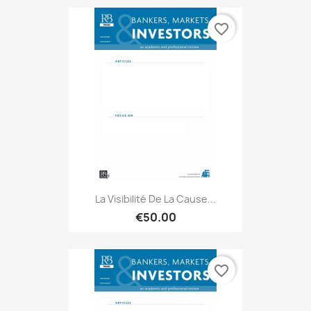
favorite_border
La Visibilité De La Cause...
€50.00
favorite_border