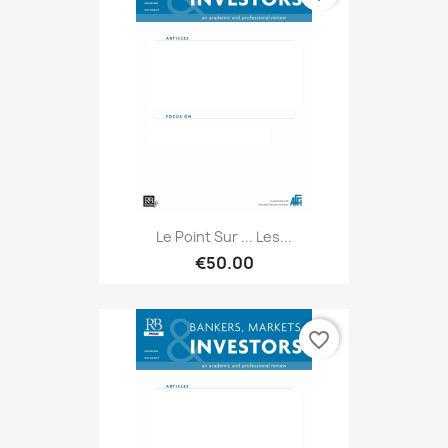
Le Point Sur ... Les...
€50.00
favorite_border