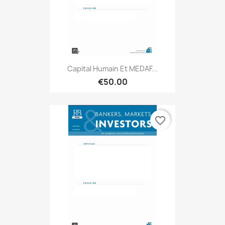
Capital Humain Et MEDAF...
€50.00
favorite_border