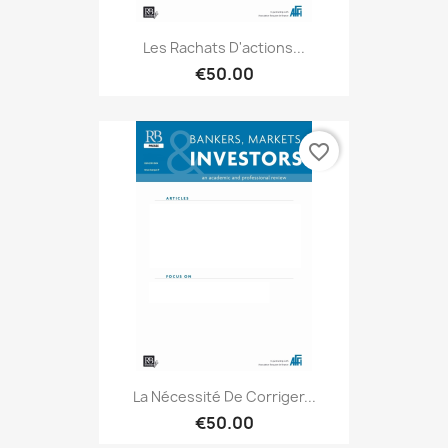
Les Rachats D'actions...
€50.00
favorite_border
La Nécessité De Corriger...
€50.00