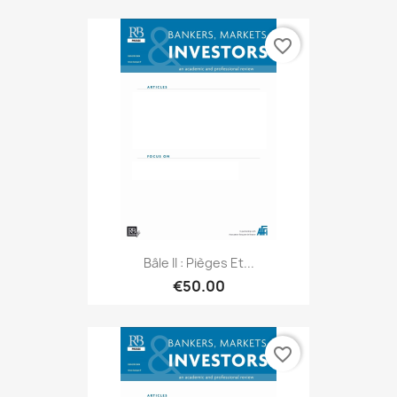
favorite_border
Bâle II : Pièges Et...
€50.00
favorite_border