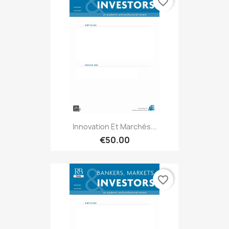
favorite_border
Innovation Et Marchés...
€50.00
favorite_border