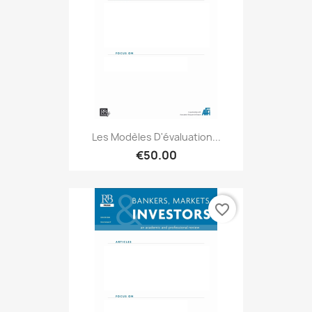
Les Modèles D'évaluation...
€50.00
favorite_border