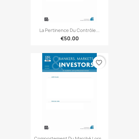
La Pertinence Du Contrôle...
€50.00
favorite_border
Comportement Du Marché Lors...