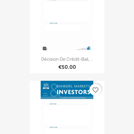
Décision De Crédit-Bail,...
€50.00
favorite_border