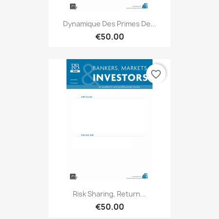
Dynamique Des Primes De...
€50.00
favorite_border
Risk Sharing, Return...
€50.00