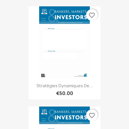
favorite_border
Stratégies Dynamiques De...
€50.00
favorite_border