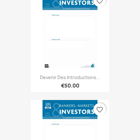
favorite_border
Devenir Des Introductions...
€50.00
favorite_border