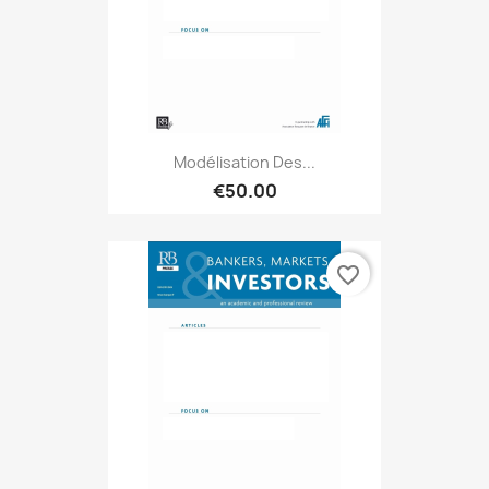
Modélisation Des...
€50.00
favorite_border