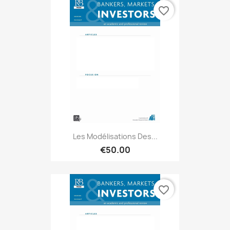
favorite_border
Les Modélisations Des...
€50.00
favorite_border