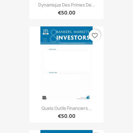
Dynamique Des Primes De...
€50.00
favorite_border
Quels Outils Financiers...
€50.00