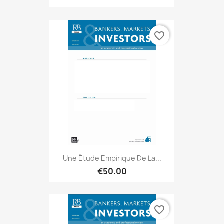
favorite_border
Une Étude Empirique De La...
€50.00
favorite_border