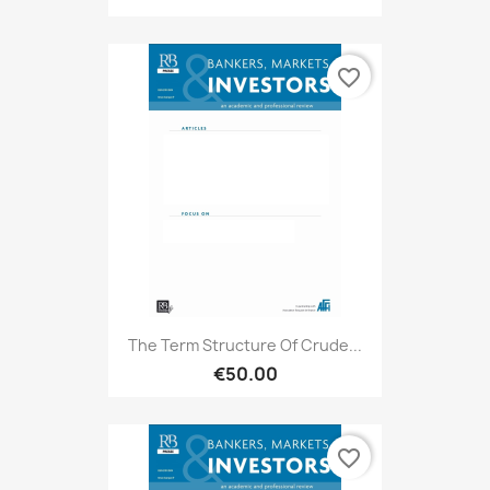
favorite_border
The Term Structure Of Crude...
€50.00
favorite_border