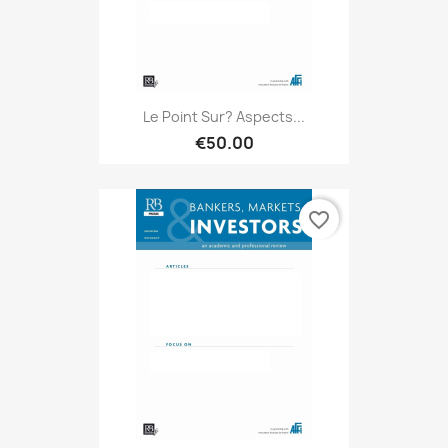
Le Point Sur? Aspects...
€50.00
favorite_border