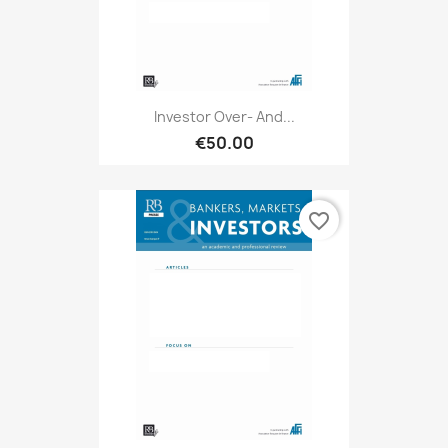
Investor Over- And...
€50.00
favorite_border