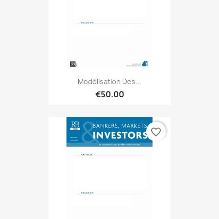
Modélisation Des...
€50.00
favorite_border