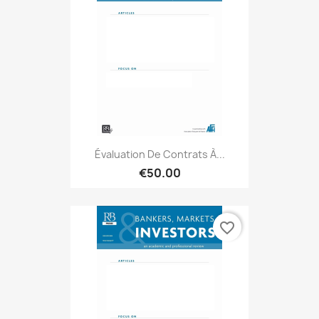
Évaluation De Contrats À...
€50.00
favorite_border