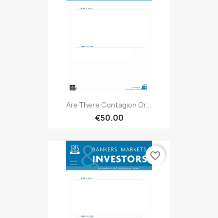
Are There Contagion Or...
€50.00
favorite_border