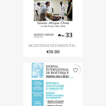
MC20133346 DES DIAOYUTAI...
€10.00
favorite_border