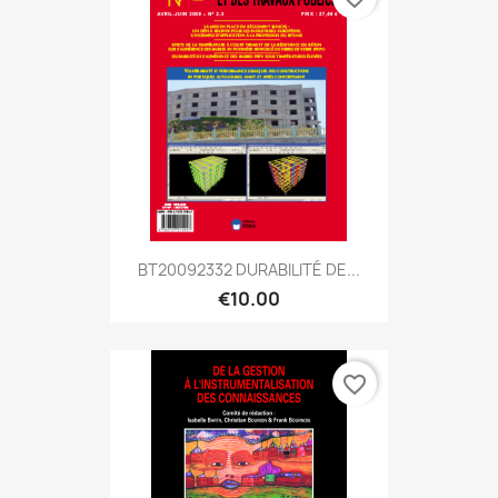
BT20092332 DURABILITÉ DE...
€10.00
favorite_border