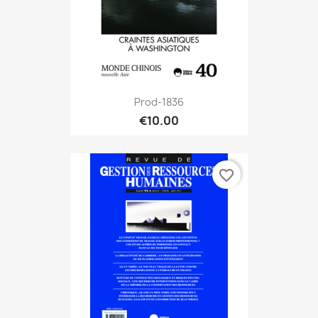
Prod-1836
€10.00
favorite_border