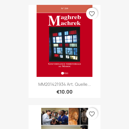
favorite_border
MM201421934 Art. Quelle...
€10.00
favorite_border