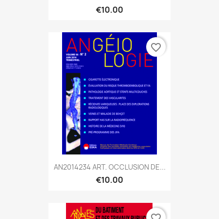
€10.00
favorite_border
AN2014234 ART. OCCLUSION DE...
€10.00
favorite_border