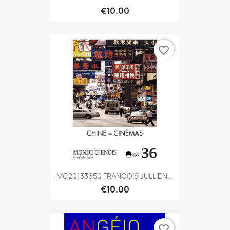
€10.00
favorite_border
MC20133650 FRANCOIS JULLIEN...
€10.00
favorite_border