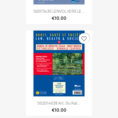
SI2013430 LENVOL VERS LE...
€10.00
favorite_border
DS2014638 Art. Du Rat...
€10.00