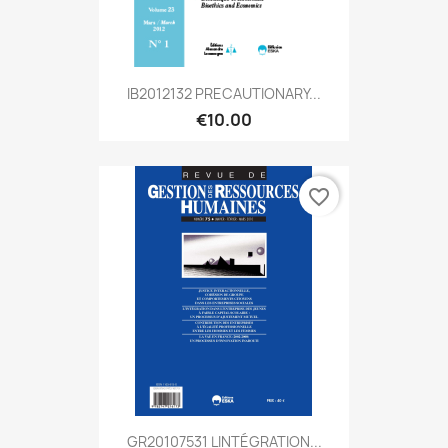
IB2012132 PRECAUTIONARY...
€10.00
favorite_border
GR20107531 LINTÉGRATION...