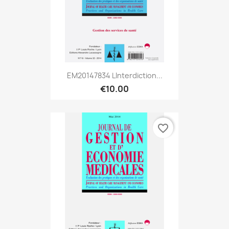
EM20147834 Linterdiction...
€10.00
favorite_border