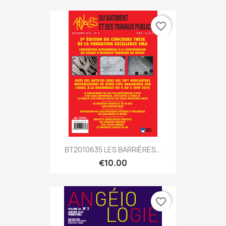
favorite_border
BT2010635 LES BARRIÈRES...
€10.00
favorite_border