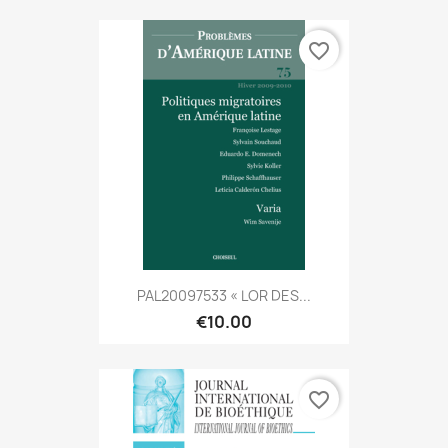
favorite_border
PAL20097533 « LOR DES...
€10.00
favorite_border