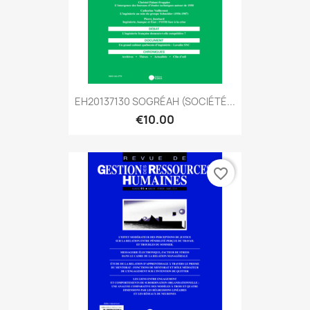
EH20137130 SOGRÉAH (SOCIÉTÉ...
€10.00
favorite_border