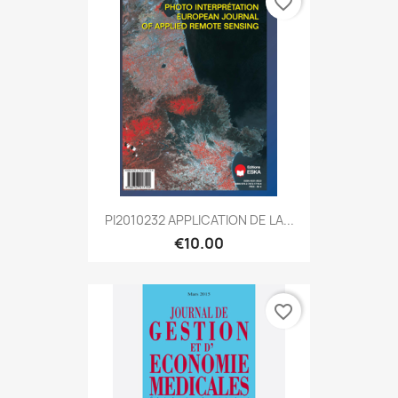
favorite_border
PI2010232 APPLICATION DE LA...
€10.00
favorite_border