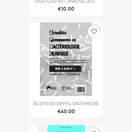
OR2014230 ART. ANALYSE DES...
€10.00
favorite_border
BC2010130 DIPHYLLOBOTHRIOSE
€40.00