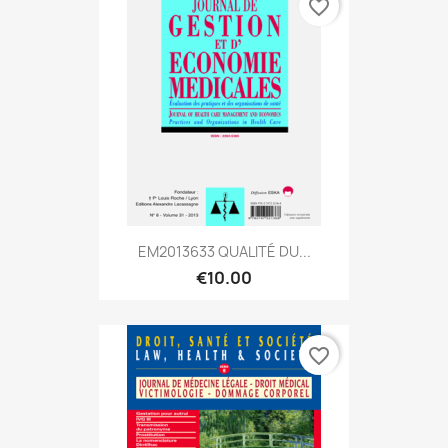
favorite_border
EM2013633 QUALITÉ DU...
€10.00
favorite_border