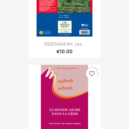
DS2014545 Art. Les...
€10.00
favorite_border