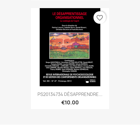
favorite_border
PS20134734 DÉSAPPRENDRE...
€10.00