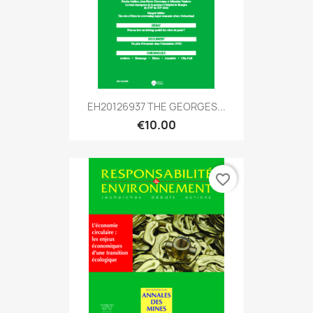
EH20126937 THE GEORGES...
€10.00
favorite_border