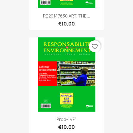
RE20147630 ART. THE...
€10.00
favorite_border
Prod-1474
€10.00