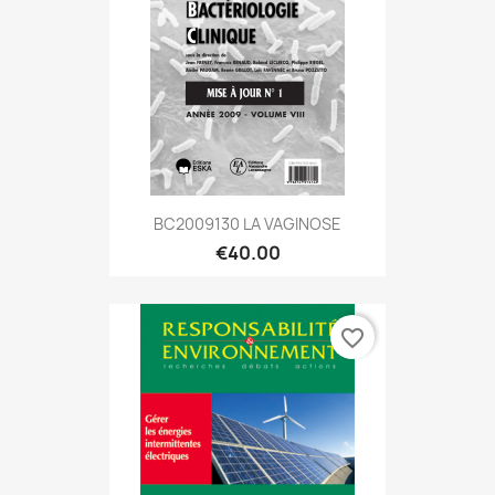
BC2009130 LA VAGINOSE
€40.00
favorite_border