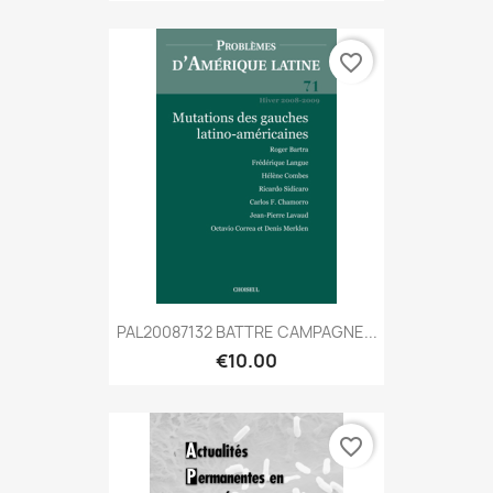
favorite_border
PAL20087132 BATTRE CAMPAGNE...
€10.00
favorite_border