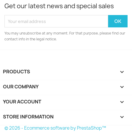
Get our latest news and special sales
You may unsubscribe at any moment. For that purpose, please find our
contact info in the legal notice.
PRODUCTS

OUR COMPANY

YOUR ACCOUNT

STORE INFORMATION
keyboard_arrow_down
© 2026 - Ecommerce software by PrestaShop™