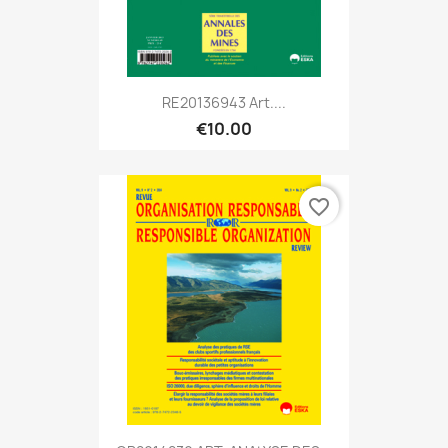
RE20136943 Art....
€10.00
favorite_border