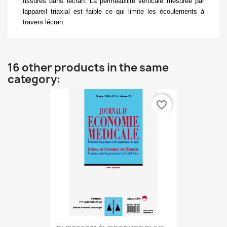
fissures dans lécran. La perméabilité verticale mesurée par
lappareil triaxial est faible ce qui limite les écoulements à
travers lécran.
16 other products in the same
category:
favorite_border