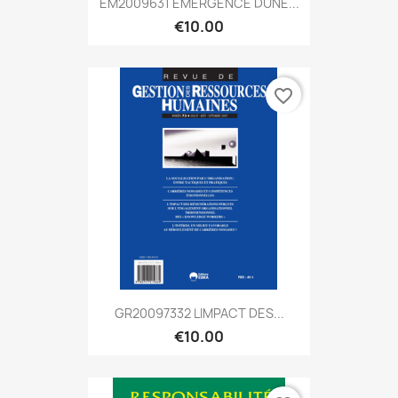
EM2009631 ÉMERGENCE DUNE...
€10.00
favorite_border
GR20097332 LIMPACT DES...
€10.00