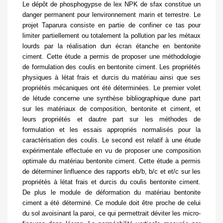
Le dépôt de phosphogypse de lex NPK de sfax constitue un
danger permanent pour lenvironnement marin et terrestre. Le
projet Taparura consiste en partie de confiner ce tas pour
limiter partiellement ou totalement la pollution par les métaux
lourds par la réalisation dun écran étanche en bentonite
ciment. Cette étude a permis de proposer une méthodologie
de formulation des coulis en bentonite ciment. Les propriétés
physiques à létat frais et durcis du matériau ainsi que ses
propriétés mécaniques ont été déterminées. Le premier volet
de létude concerne une synthèse bibliographique dune part
sur les matériaux de composition, bentonite et ciment, et
leurs propriétés et dautre part sur les méthodes de
formulation et les essais appropriés normalisés pour la
caractérisation des coulis. Le second est relatif à une étude
expérimentale effectuée en vu de proposer une composition
optimale du matériau bentonite ciment. Cette étude a permis
de déterminer linfluence des rapports
e
b
/b
,
b/c
et
e
t
/c
sur les
propriétés à létat frais et durcis du coulis bentonite ciment.
De plus le module de déformation du matériau bentonite
ciment a été déterminé. Ce module doit être proche de celui
du sol avoisinant la paroi, ce qui permettrait déviter les micro-