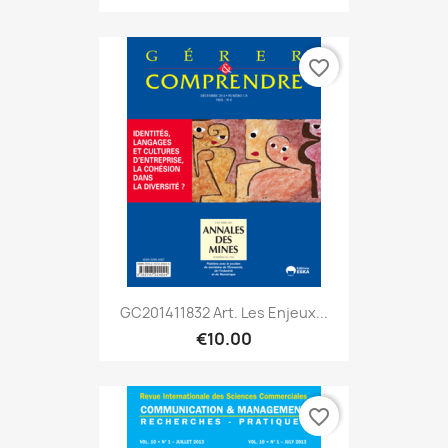
favorite_border
GC201411832 Art. Les Enjeux...
€10.00
favorite_border