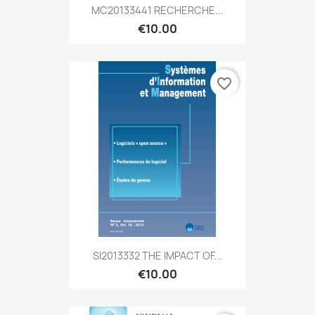
MC20133441 RECHERCHE...
€10.00
favorite_border
SI2013332 THE IMPACT OF...
€10.00