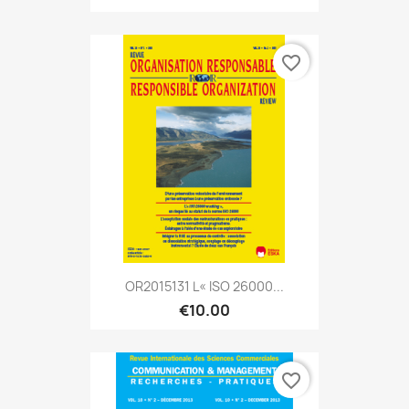
favorite_border
OR2015131 L« ISO 26000...
€10.00
favorite_border