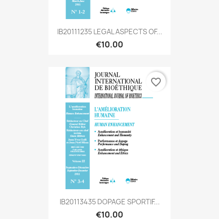
IB20111235 LEGAL ASPECTS OF...
€10.00
favorite_border
IB20113435 DOPAGE SPORTIF...
€10.00