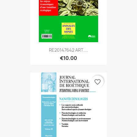
RE20147642 ART....
€10.00
favorite_border