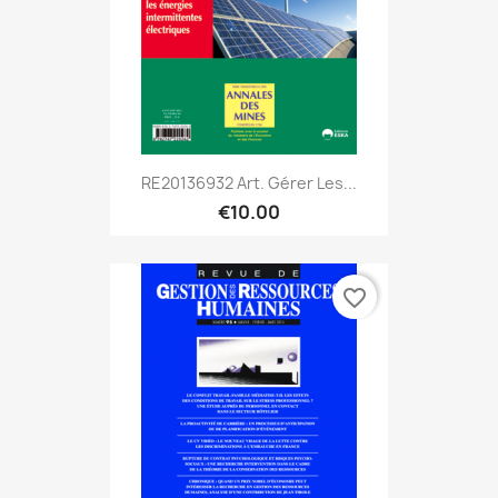
RE20136932 Art. Gérer Les...
€10.00
favorite_border