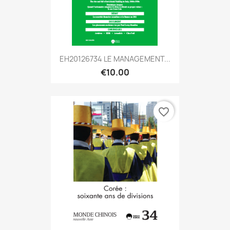
EH20126734 LE MANAGEMENT...
€10.00
favorite_border