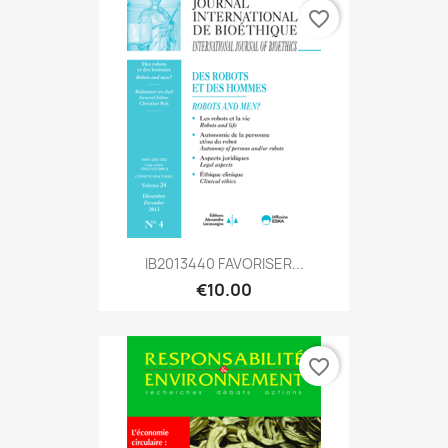
favorite_border
IB2013440 FAVORISER...
€10.00
favorite_border