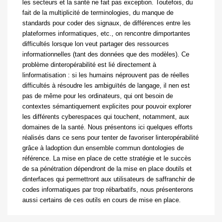
les secteurs et la santé ne fait pas exception. Toutefois, du
fait de la multiplicité de terminologies, du manque de
standards pour coder des signaux, de différences entre les
plateformes informatiques, etc., on rencontre dimportantes
difficultés lorsque lon veut partager des ressources
informationnelles (tant des données que des modèles). Ce
problème dinteropérabilité est lié directement à
linformatisation : si les humains néprouvent pas de réelles
difficultés à résoudre les ambiguïtés de langage, il nen est
pas de même pour les ordinateurs, qui ont besoin de
contextes sémantiquement explicites pour pouvoir explorer
les différents cyberespaces qui touchent, notamment, aux
domaines de la santé. Nous présentons ici quelques efforts
réalisés dans ce sens pour tenter de favoriser linteropérabilité
grâce à ladoption dun ensemble commun dontologies de
référence. La mise en place de cette stratégie et le succès
de sa pénétration dépendront de la mise en place doutils et
dinterfaces qui permettront aux utilisateurs de saffranchir de
codes informatiques par trop rébarbatifs, nous présenterons
aussi certains de ces outils en cours de mise en place.