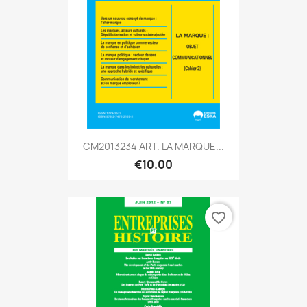
CM2013234 ART. LA MARQUE...
€10.00
favorite_border