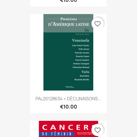
€10.00
favorite_border
PAL20128634 « DÉCLINAISONS...
€10.00
favorite_border