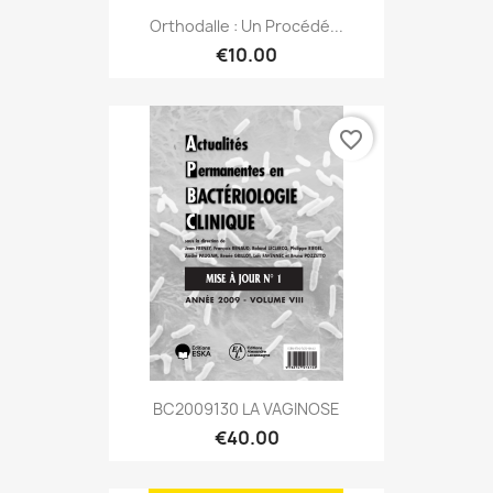
Orthodalle : Un Procédé...
€10.00
favorite_border
BC2009130 LA VAGINOSE
€40.00