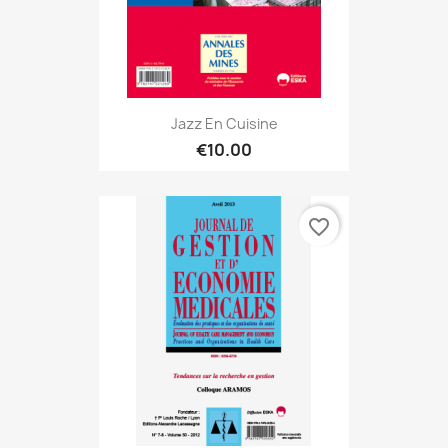
Jazz En Cuisine
€10.00
favorite_border