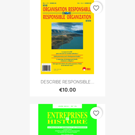
favorite_border
DESCRIBE RESPONSIBLE...
€10.00
favorite_border