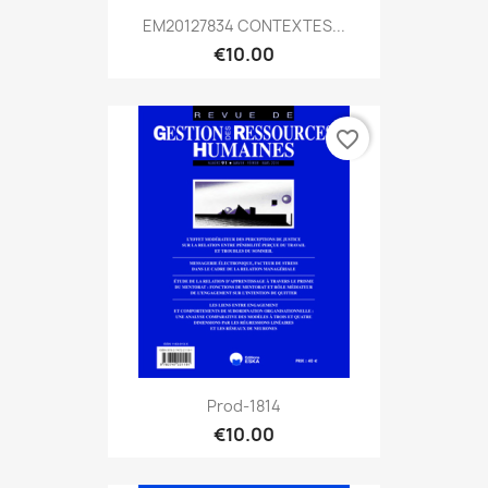
EM20127834 CONTEXTES...
€10.00
favorite_border
Prod-1814
€10.00