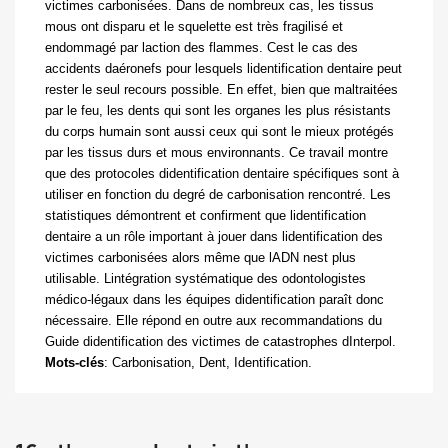
victimes carbonisées. Dans de nombreux cas, les tissus
mous ont disparu et le squelette est très fragilisé et
endommagé par laction des flammes. Cest le cas des
accidents daéronefs pour lesquels lidentification dentaire peut
rester le seul recours possible. En effet, bien que maltraitées
par le feu, les dents qui sont les organes les plus résistants
du corps humain sont aussi ceux qui sont le mieux protégés
par les tissus durs et mous environnants. Ce travail montre
que des protocoles didentification dentaire spécifiques sont à
utiliser en fonction du degré de carbonisation rencontré. Les
statistiques démontrent et confirment que lidentification
dentaire a un rôle important à jouer dans lidentification des
victimes carbonisées alors même que lADN nest plus
utilisable. Lintégration systématique des odontologistes
médico-légaux dans les équipes didentification paraît donc
nécessaire. Elle répond en outre aux recommandations du
Guide didentification des victimes de catastrophes dInterpol.
Mots-clés
: Carbonisation, Dent, Identification.