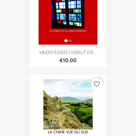
MM201321833 CONFLIT EN...
€10.00
favorite_border