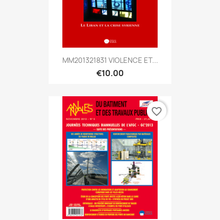
MM201321831 VIOLENCE ET...
€10.00
favorite_border