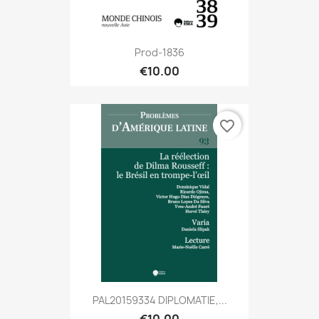
Prod-1836
€10.00
favorite_border
PAL20159334 DIPLOMATIE,...