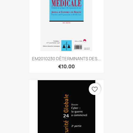
EM2010230 DÉTERMINANTS DES...
€10.00
favorite_border