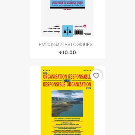
EM2012332 LES LOGIQUES...
€10.00
favorite_border