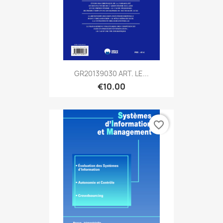
GR20139030 ART. LE...
€10.00
favorite_border