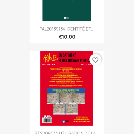
PAL20139134 IDENTITÉ ET...
€10.00
favorite_border
BT2008434 UTILISATION DE LA...