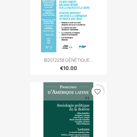
IB2012238 GÉNÉTIQUE...
€10.00
favorite_border