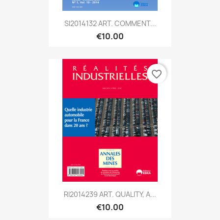
SI2014132 ART. COMMENT...
€10.00
favorite_border
RI2014239 ART. QUALITY, A...
€10.00