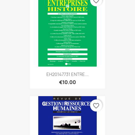
favorite_border
EH20147731 ENTRE...
€10.00
favorite_border