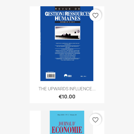
favorite_border
THE UPWARDS INFLUENCE...
€10.00
favorite_border