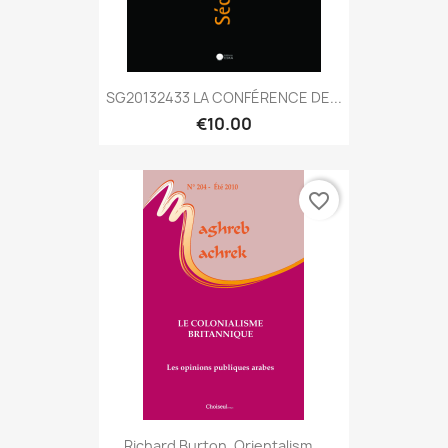
SG20132433 LA CONFÉRENCE DE...
€10.00
favorite_border
Richard Burton, Orientalism...