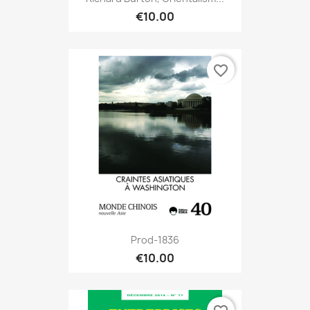
€10.00
favorite_border
Prod-1836
€10.00