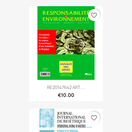
favorite_border
RE20147642 ART....
€10.00
favorite_border