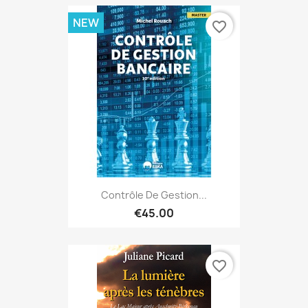
NEW
favorite_border
Contrôle De Gestion...
€45.00
favorite_border