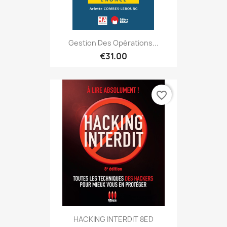
Gestion Des Opérations...
€31.00
favorite_border
HACKING INTERDIT 8ED