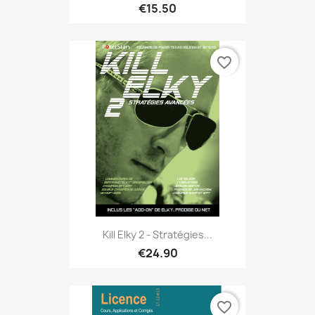
€15.50
favorite_border
Kill Elky 2 - Stratégies...
€24.90
favorite_border