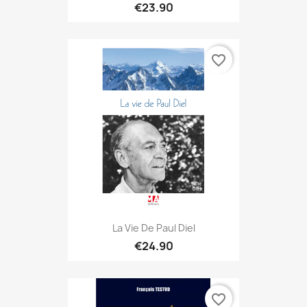
€23.90
favorite_border
La Vie De Paul Diel
€24.90
favorite_border