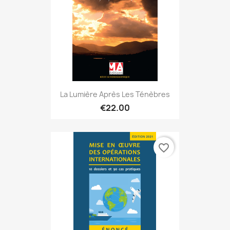
La Lumière Après Les Ténèbres
€22.00
favorite_border