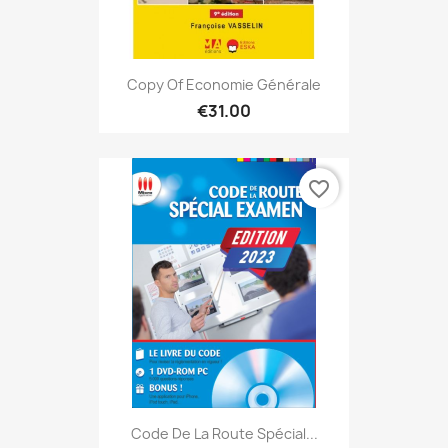
Copy Of Economie Générale
€31.00
favorite_border
Code De La Route Spécial...