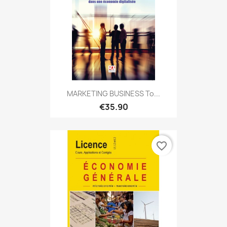
MARKETING BUSINESS To...
€35.90
favorite_border