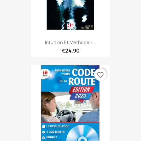
Intuition Et Méthode -...
€24.90
favorite_border