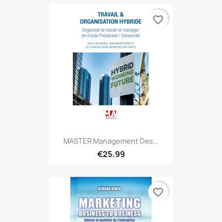
favorite_border
MASTER Management Des...
€25.99
favorite_border