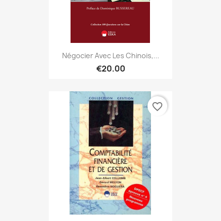
Négocier Avec Les Chinois,...
€20.00
favorite_border