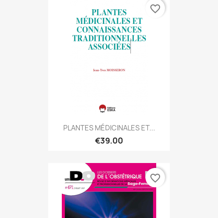
favorite_border
PLANTES MÉDICINALES ET...
€39.00
favorite_border