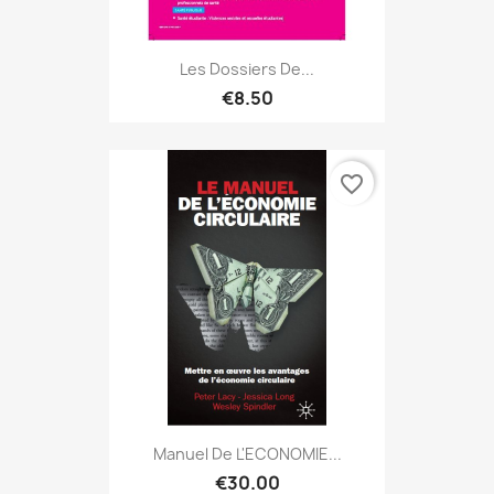
Les Dossiers De...
€8.50
favorite_border
Manuel De L'ECONOMIE...
€30.00