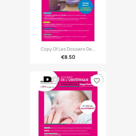
Copy Of Les Dossiers De...
€8.50
favorite_border