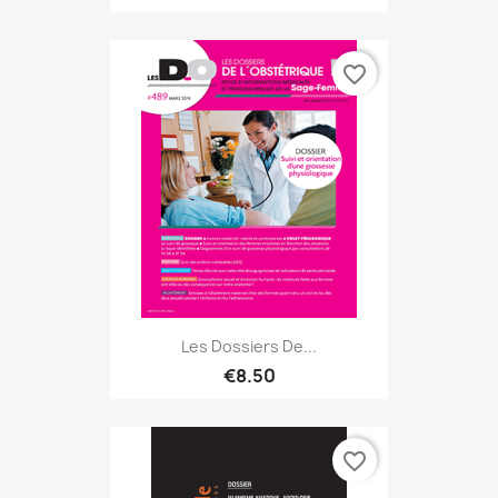
favorite_border
Les Dossiers De...
€8.50
favorite_border