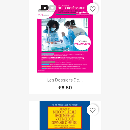
favorite_border
Les Dossiers De...
€8.50
favorite_border