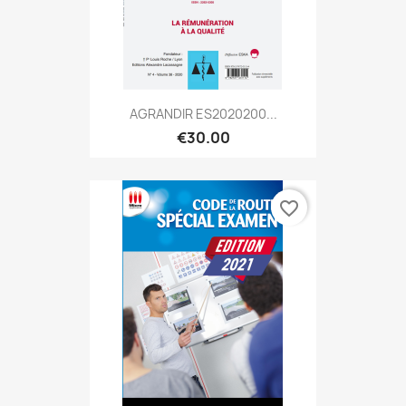
AGRANDIR ES2020200...
€30.00
favorite_border