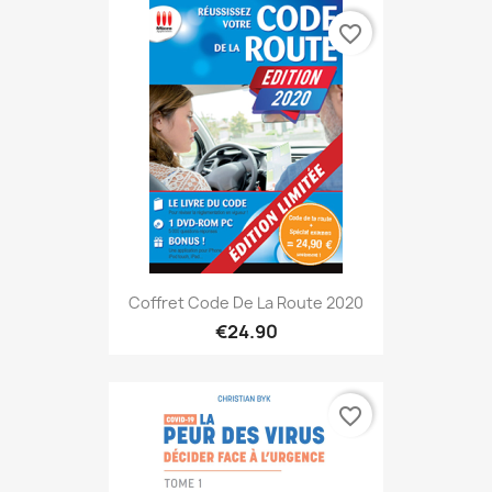
favorite_border
Coffret Code De La Route 2020
€24.90
favorite_border