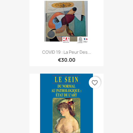
COVID 19 : La Peur Des...
€30.00
favorite_border