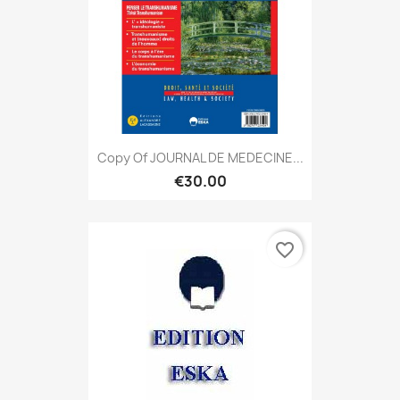
Copy Of JOURNAL DE MEDECINE...
€30.00
favorite_border