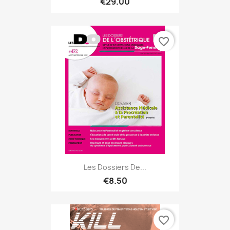
€29.00
favorite_border
Les Dossiers De...
€8.50
favorite_border