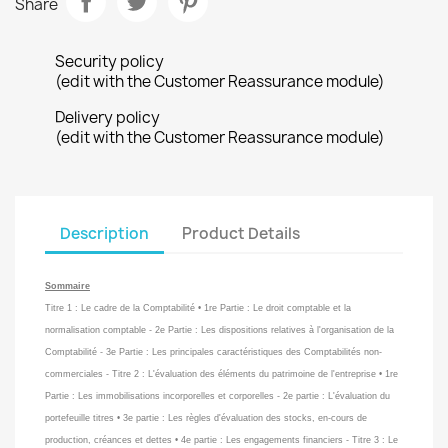
Share
Security policy
(edit with the Customer Reassurance module)
Delivery policy
(edit with the Customer Reassurance module)
Description
Product Details
Sommaire
Titre 1 : Le cadre de la Comptabilité • 1re Partie : Le droit comptable et la
normalisation comptable - 2e Partie : Les dispositions relatives à l'organisation de la
Comptabilité - 3e Partie : Les principales caractéristiques des Comptabilités non-
commerciales - Titre 2 : L'évaluation des éléments du patrimoine de l'entreprise • 1re
Partie : Les immobilisations incorporelles et corporelles - 2e partie : L'évaluation du
portefeuille titres • 3e partie : Les règles d'évaluation des stocks, en-cours de
production, créances et dettes • 4e partie : Les engagements financiers - Titre 3 : Le