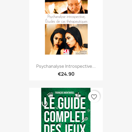
Psychanalyse Introspective...
€24.90
favorite_border