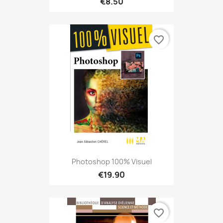
€8.50
favorite_border
Photoshop 100% Visuel
€19.90
favorite_border