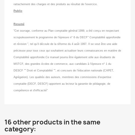
rattachement des charges et des produits au résultat de l'exercice.
Public
Resumé
"Cet ouvrage, conforme au Plan comptable général 1999, a été conçu en respectant
scrupuleusement le programme de l'épreuve n° 6 du DECF" Comptabilité approfondie
et révision ", tel qu'il découle de la réforme du 4 août 1997. Il se veut être une aide
précieuse pour tous ceux qui souhaitent actualiser leurs connaissances en matière de
Comptabilité approfondie.Ce manuel pourra être également utile aux étudiants de
MSTCF, des grandes écoles de commerce, aux candidats à l'épreuve n° 1 du
DESCF "" Droit et Comptabilité "", et concours de l'éducation nationale (CAPET,
Agrégation). Les qualités des auteurs, membres des commissions d'expertise
comptable (DECF, DESCF) apportent au lecteur la garantie de pédagogie, de
compétence et d'efficacité"
16 other products in the same
category: