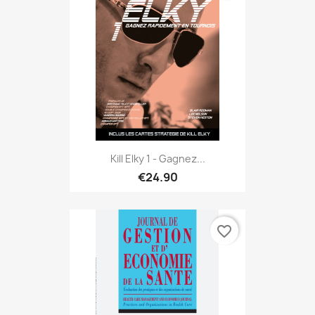
Kill Elky 1 - Gagnez...
€24.90
favorite_border