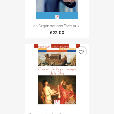
Les Organisations Face Aux...
€22.00
favorite_border