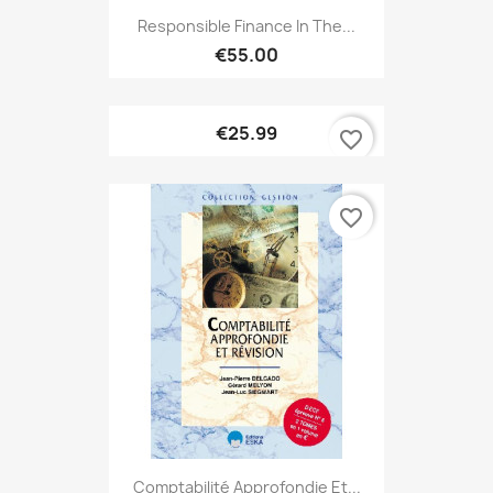
Responsible Finance In The...
€55.00
€25.99
favorite_border
favorite_border
ONLINE ONLY
Comptabilité Approfondie Et...