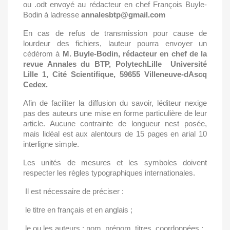
ou .odt
envoyé au rédacteur en chef François Buyle-
Bodin à ladresse
annalesbtp@gmail.com
En cas de refus de transmission pour cause de
lourdeur des fichiers, lauteur pourra envoyer un
cédérom à
M.
Buyle-Bodin, rédacteur en chef de la
revue Annales du BTP, PolytechLille  Université
Lille 1, Cité Scientifique, 59655 Villeneuve-dAscq
Cedex.
Afin de faciliter la diffusion du savoir, léditeur nexige
pas des auteurs une mise en forme particulière de leur
article. Aucune contrainte de longueur nest posée,
mais lidéal est aux alentours de 15 pages en arial 10
interligne simple.
Les unités de mesures et les symboles doivent
respecter les règles typographiques internationales.
Il est nécessaire de préciser :
le titre en français et en anglais ;
le ou les auteurs : nom, prénom, titres, coordonnées ;