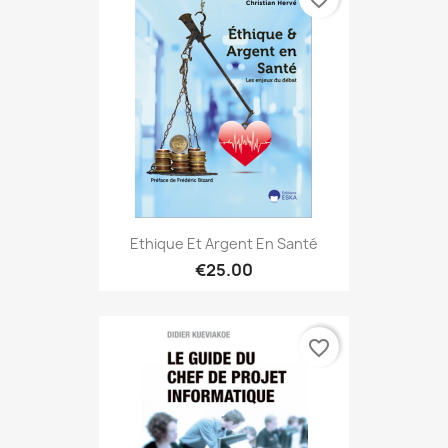
Ethique Et Argent En Santé
€25.00
favorite_border