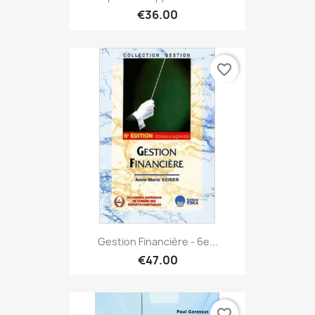
€36.00
favorite_border
Gestion Financière - 6e...
€47.00
favorite_border