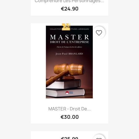
Comprendre Les Personnages...
€24.90
favorite_border
MASTER - Droit De...
€30.00