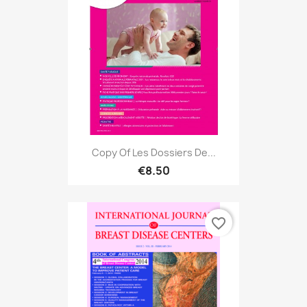
Copy Of Les Dossiers De...
€8.50
favorite_border