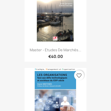
Master - Etudes De Marchés...
€40.00
favorite_border