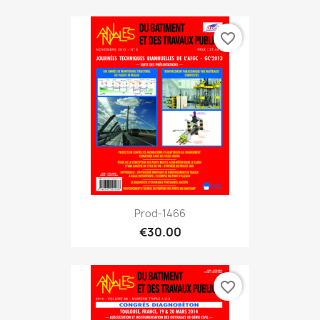
favorite_border
Prod-1466
€30.00
favorite_border