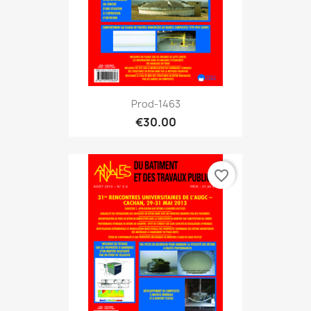
Prod-1463
€30.00
favorite_border