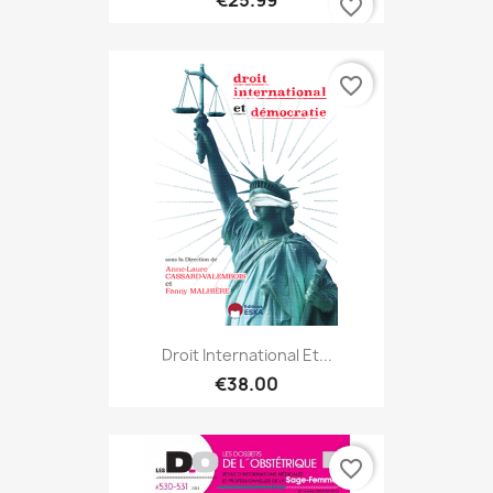
€25.99
favorite_border
favorite_border
ONLINE ONLY
Droit International Et...
€38.00
favorite_border