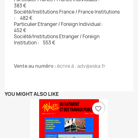
383 €
Société/Institutions France / France Institutions
: 482 €
Particulier Etranger / Foreign Individual :
452 € 
Société/Institutions Etranger / Foreign
Institution : 553 €
Vente au numéro :
écrire à : adv@eska.fr
YOU MIGHT ALSO LIKE
favorite_border