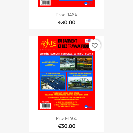
Prod-1464
€30.00
favorite_border
Prod-1465
€30.00