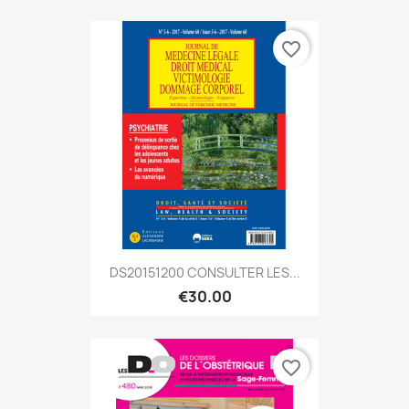
favorite_border
DS20151200 CONSULTER LES...
€30.00
favorite_border