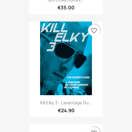
€35.00
favorite_border
Kill Elky 3 - L'avantage Du...
€24.90