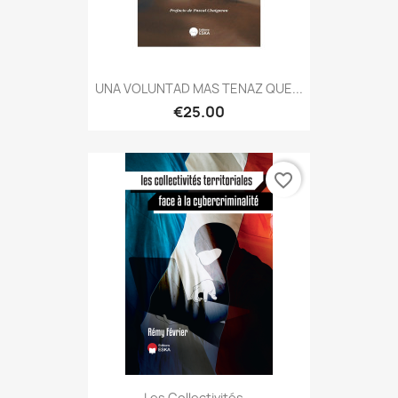
UNA VOLUNTAD MAS TENAZ QUE...
€25.00
favorite_border
Les Collectivités...