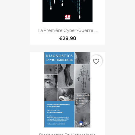
La Première Cyber-Guerre...
€29.90
favorite_border