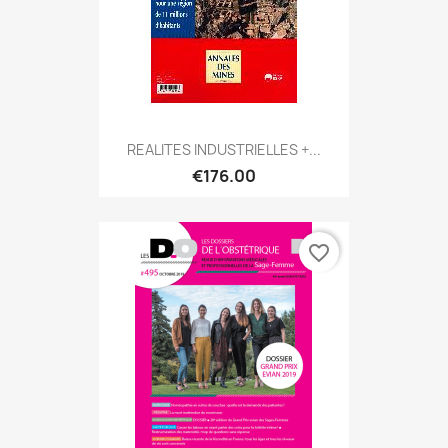
REALITES INDUSTRIELLES +...
€176.00
favorite_border