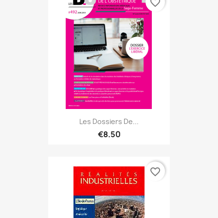
favorite_border
Les Dossiers De...
€8.50
favorite_border