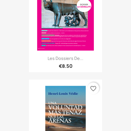
Les Dossiers De...
€8.50
favorite_border