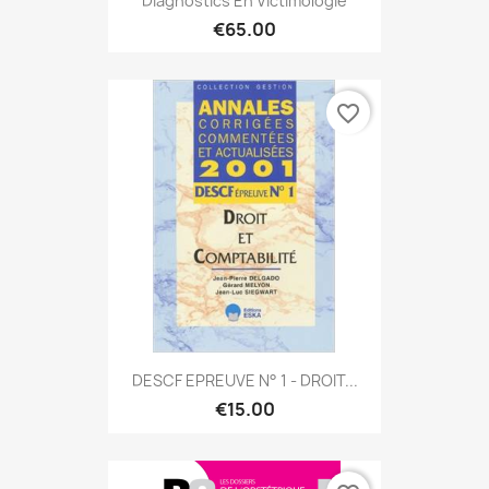
Diagnostics En Victimologie
€65.00
favorite_border
DESCF EPREUVE N° 1 - DROIT...
€15.00