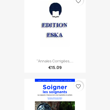
favorite_border
"Annales Corrigées,...
€15.09
favorite_border