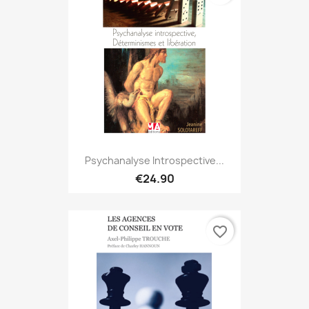
Psychanalyse Introspective...
€24.90
favorite_border