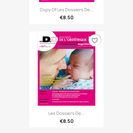
Copy Of Les Dossiers De...
€8.50
favorite_border
Les Dossiers De...
€8.50