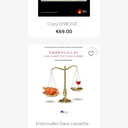
Copy Of REVUE...
€69.00
favorite_border
Embrouilles Dans L'assiette...