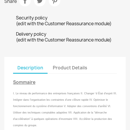
Share
Security policy
(edit with the Customer Reassurance module)
Delivery policy
(edit with the Customer Reassurance module)
Description
Product Details
Sommaire
I. Le niveau de performance des entreprises françaises II. Changer 'd État d'esprit III.
Intégrer dans l'organisation les contraintes d'une clôture rapide IV. Optimiser le
fonctionnement du système d'information V. Adopter des conventions d'arrêté VI.
Utiliser des techniques comptables adaptées VII. Application de la "démarche
d'accélération" à quelques opérations d'inventaire VIII. Accélérer la production des
comptes du groupe.