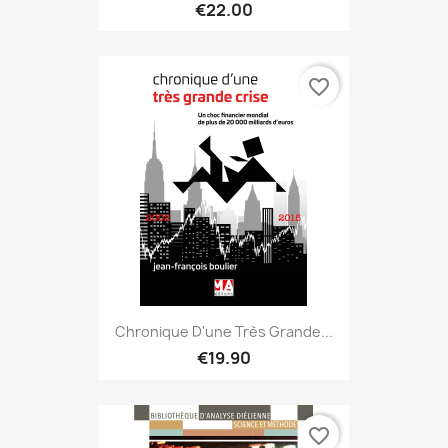
€22.00
favorite_border
Chronique D'une Très Grande...
€19.90
favorite_border