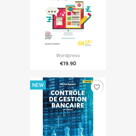
Wordpress
€19.90
NEW
favorite_border