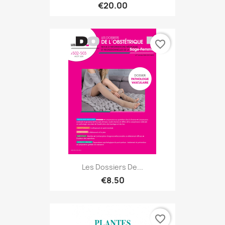
€20.00
favorite_border
Les Dossiers De...
€8.50
favorite_border