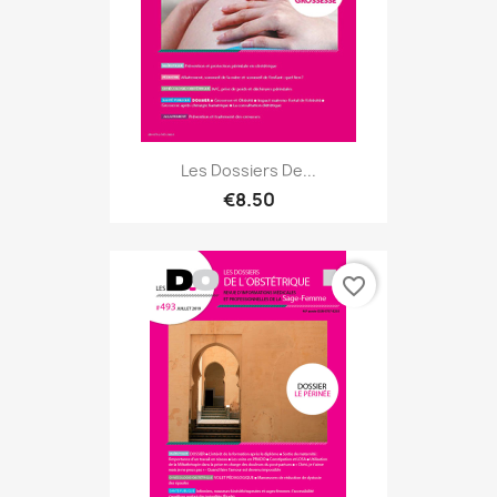
Les Dossiers De...
€8.50
favorite_border