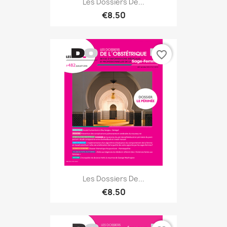
Les Dossiers De...
€8.50
favorite_border
Les Dossiers De...
€8.50