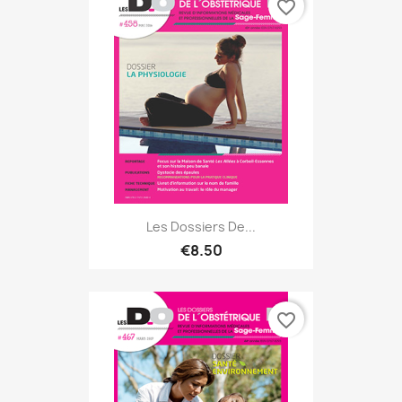
favorite_border
Les Dossiers De...
€8.50
favorite_border