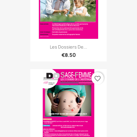
Les Dossiers De...
€8.50
favorite_border