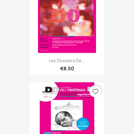
Les Dossiers De...
€8.50
favorite_border