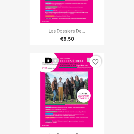
Les Dossiers De...
€8.50
favorite_border