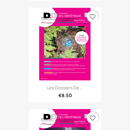
favorite_border
Les Dossiers De...
€8.50
favorite_border