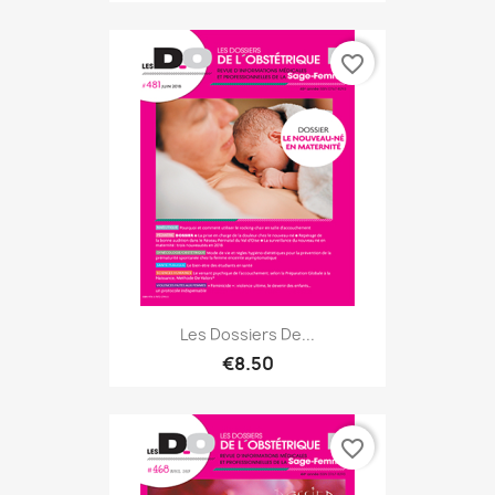
favorite_border
Les Dossiers De...
€8.50
favorite_border