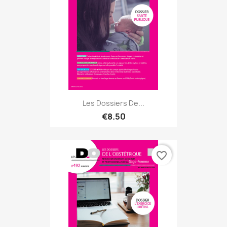
Les Dossiers De...
€8.50
favorite_border