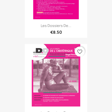
Les Dossiers De...
€8.50
favorite_border