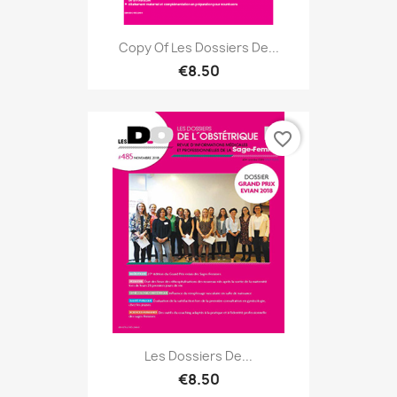
Copy Of Les Dossiers De...
€8.50
favorite_border
Les Dossiers De...
€8.50