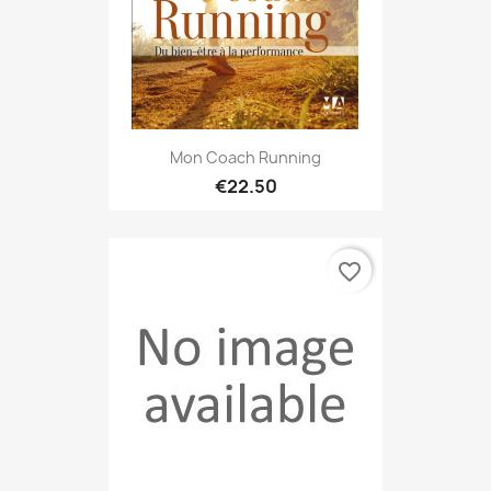
Mon Coach Running
€22.50
favorite_border