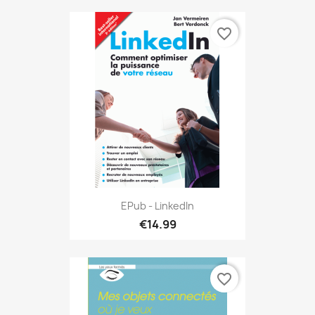
favorite_border
EPub - LinkedIn
€14.99
favorite_border