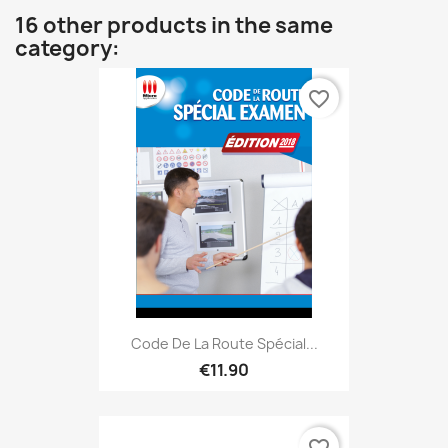
16 other products in the same
category:
favorite_border
Code De La Route Spécial...
€11.90
favorite_border