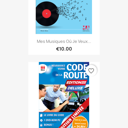
Mes Musiques Où Je Veux...
€10.00
favorite_border