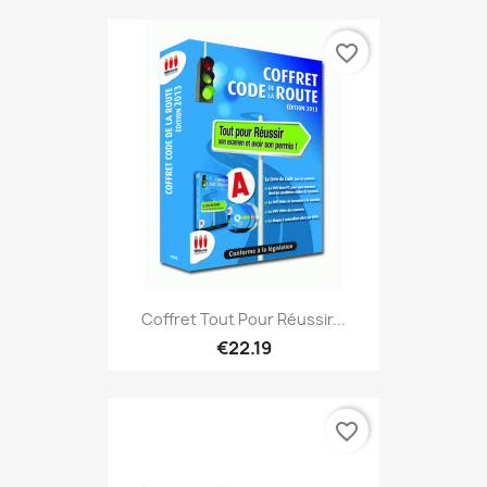
favorite_border
Coffret Tout Pour Réussir...
€22.19
favorite_border