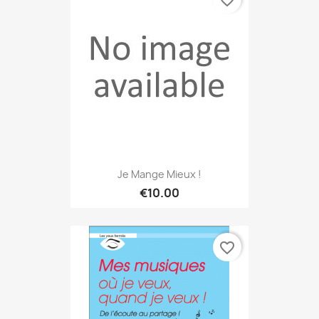
Je Mange Mieux !
€10.00
favorite_border