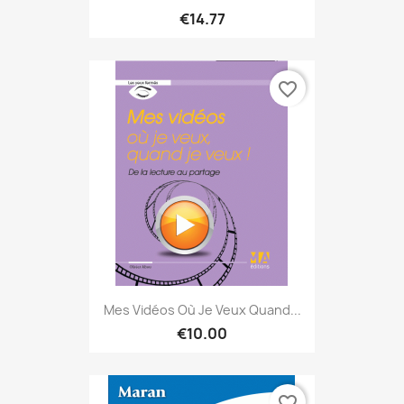
€14.77
favorite_border
Mes Vidéos Où Je Veux Quand...
€10.00
favorite_border