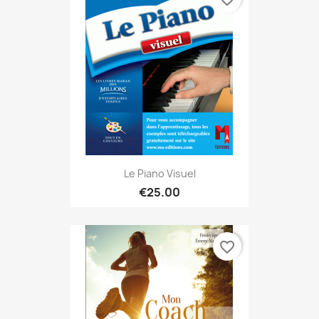
Le Piano Visuel
€25.00
favorite_border