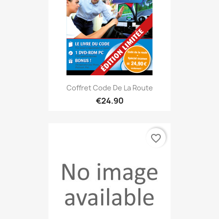
Coffret Code De La Route
€24.90
favorite_border