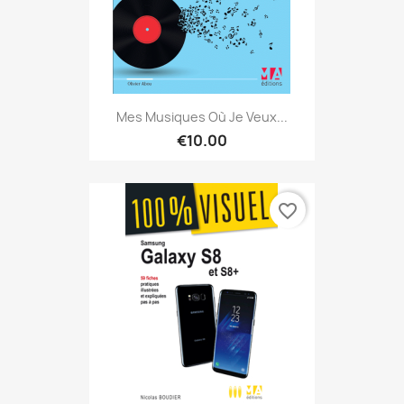
Mes Musiques Où Je Veux...
€10.00
favorite_border