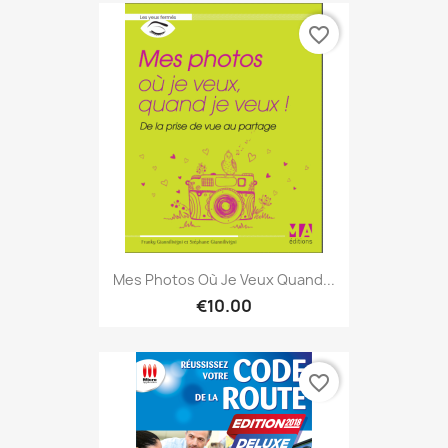
favorite_border
Mes Photos Où Je Veux Quand...
€10.00
favorite_border