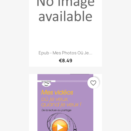
Epub - Mes Photos Où Je...
€8.49
favorite_border