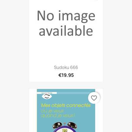
Sudoku 666
€19.95
favorite_border