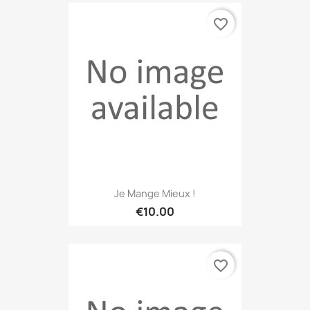
favorite_border
Je Mange Mieux !
€10.00
favorite_border