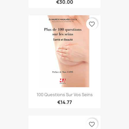
€30.00
favorite_border
100 Questions Sur Vos Seins
€14.77
favorite_border