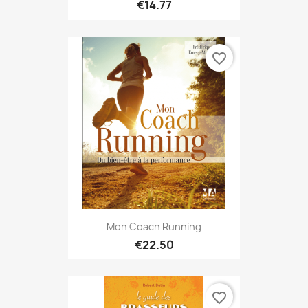
€14.77
favorite_border
Mon Coach Running
€22.50
favorite_border