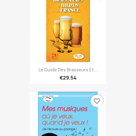
Le Guide Des Brasseurs Et...
€29.54
favorite_border