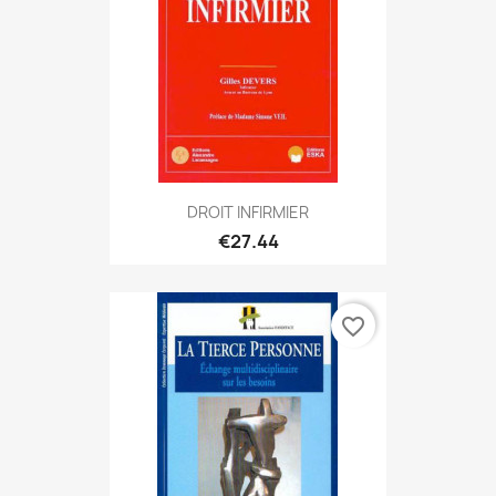
DROIT INFIRMIER
€27.44
favorite_border