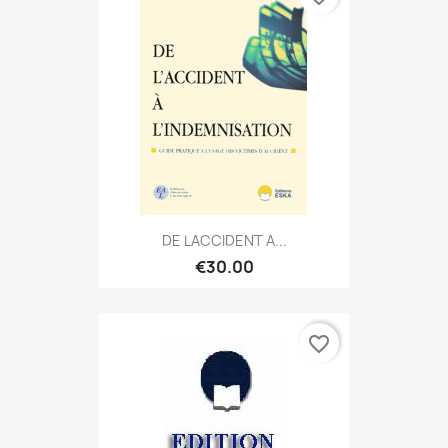
DE LACCIDENT A...
€30.00
favorite_border