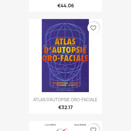
€44.06
favorite_border
ATLAS D'AUTOPSIE ORO-FACIALE
€32.17
favorite_border