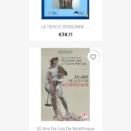
LA TIERCE PERSONNE :...
€38.11
favorite_border
20 Ans De Lois De Bioéthique