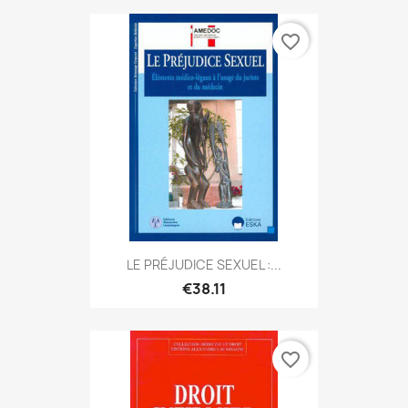
favorite_border
LE PRÉJUDICE SEXUEL :...
€38.11
favorite_border