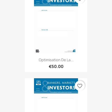
Optimisation De La...
€50.00
favorite_border