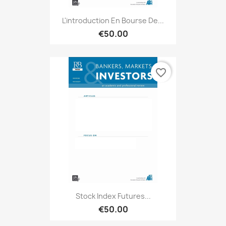
L'introduction En Bourse De...
€50.00
favorite_border
Stock Index Futures...
€50.00