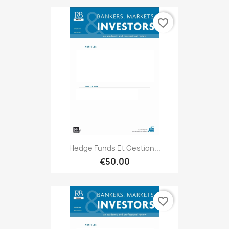
favorite_border
Hedge Funds Et Gestion...
€50.00
favorite_border