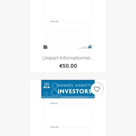
L'impact Informationnel...
€50.00
favorite_border