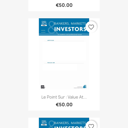
€50.00
favorite_border
Le Point Sur : Value At...
€50.00
favorite_border