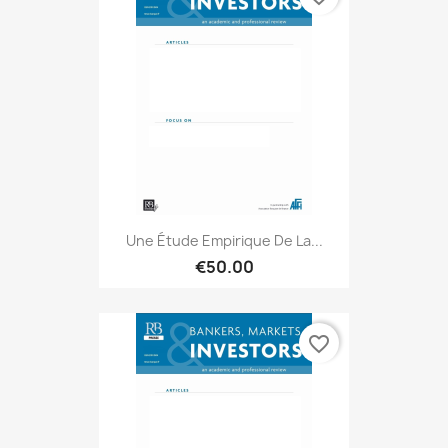
Une Étude Empirique De La...
€50.00
favorite_border