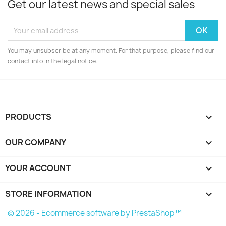
Get our latest news and special sales
You may unsubscribe at any moment. For that purpose, please find our
contact info in the legal notice.
PRODUCTS

OUR COMPANY

YOUR ACCOUNT

STORE INFORMATION
keyboard_arrow_down
© 2026 - Ecommerce software by PrestaShop™