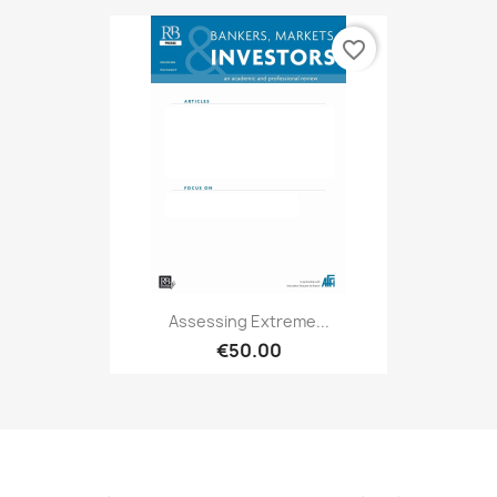
favorite_border
Assessing Extreme...
€50.00