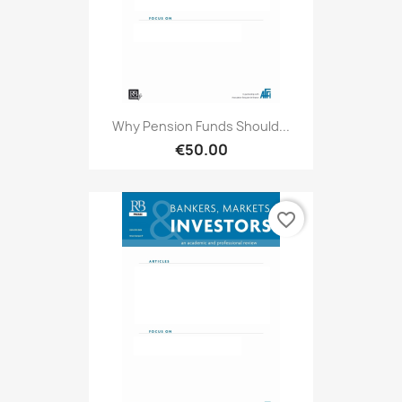
Why Pension Funds Should...
€50.00
favorite_border