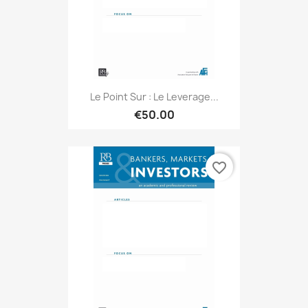
Le Point Sur : Le Leverage...
€50.00
favorite_border