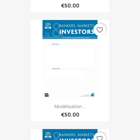
€50.00
favorite_border
Modélisation...
€50.00
favorite_border