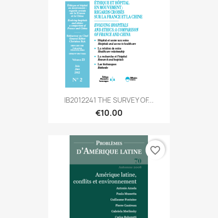
IB2012241 THE SURVEY OF...
€10.00
favorite_border