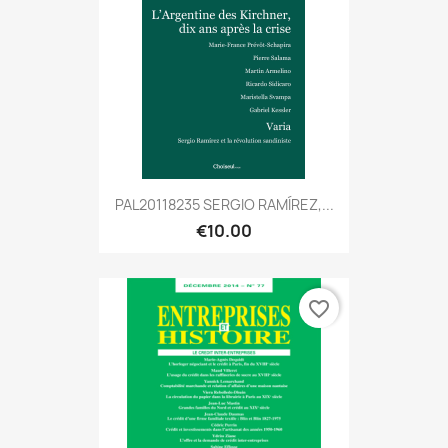
PAL20118235 SERGIO RAMÍREZ,...
€10.00
favorite_border