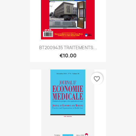
BT2009435 TRAITEMENTS...
€10.00
favorite_border