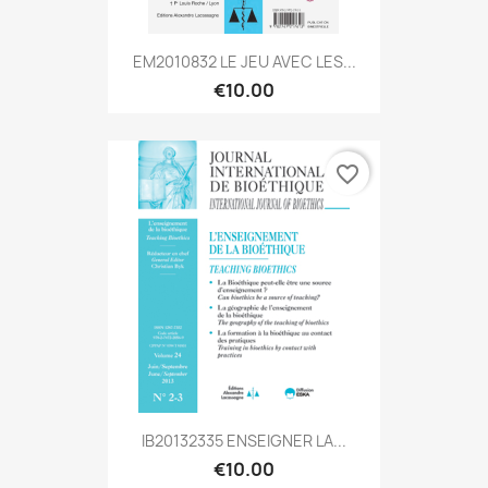
EM2010832 LE JEU AVEC LES...
€10.00
favorite_border
IB20132335 ENSEIGNER LA...
€10.00