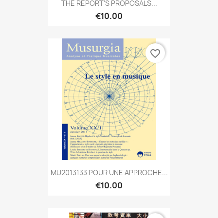
THE REPORT'S PROPOSALS...
€10.00
favorite_border
MU2013133 POUR UNE APPROCHE...
€10.00