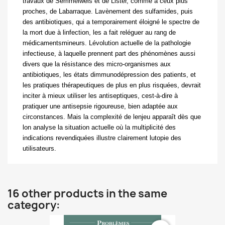
travaux de Semmelweis et de Lister, comme à ceux plus
proches, de Labarraque. Lavènement des sulfamides, puis
des antibiotiques, qui a temporairement éloigné le spectre de
la mort due à linfection, les a fait reléguer au rang de
médicaments
mineurs. Lévolution actuelle de la pathologie
infectieuse, à laquelle prennent part des phénomènes aussi
divers que la résistance des micro-organismes aux
antibiotiques, les états dimmunodépression des patients, et
les pratiques thérapeutiques de plus en plus risquées, devrait
inciter à mieux utiliser les antiseptiques, cest-à-dire à
pratiquer une antisepsie rigoureuse, bien adaptée aux
circonstances. Mais la complexité de lenjeu apparaît dès que
lon analyse la situation actuelle où la multiplicité des
indications revendiquées illustre clairement lutopie des
utilisateurs.
16 other products in the same
category: