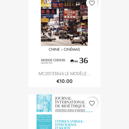
favorite_border
MC20133645 LE MODÈLE...
€10.00
favorite_border