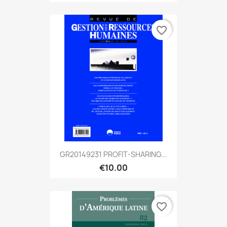
favorite_border
GR20149231 PROFIT-SHARING...
€10.00
favorite_border