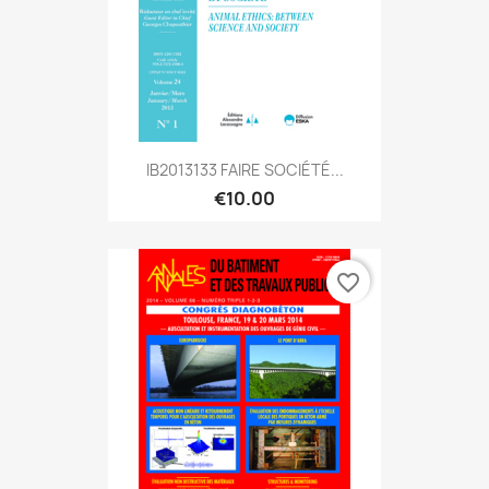
IB2013133 FAIRE SOCIÉTÉ...
€10.00
favorite_border