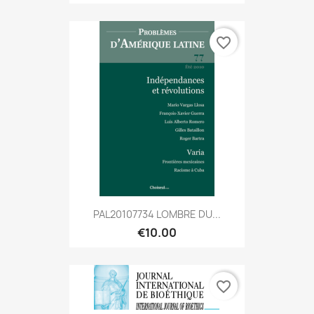
favorite_border
PAL20107734 LOMBRE DU...
€10.00
favorite_border