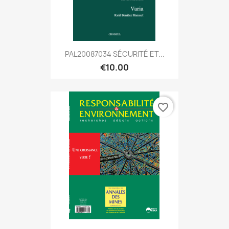
PAL20087034 SÉCURITÉ ET...
€10.00
favorite_border