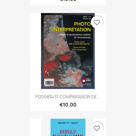
favorite_border
PI20083431 COMPARAISON DE...
€10.00
favorite_border