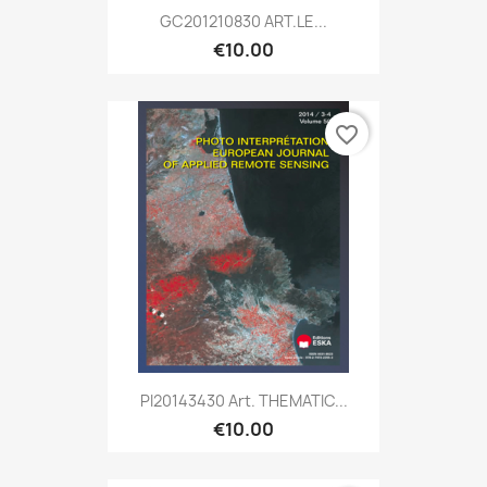
GC201210830 ART.LE...
€10.00
favorite_border
PI20143430 Art. THEMATIC...
€10.00