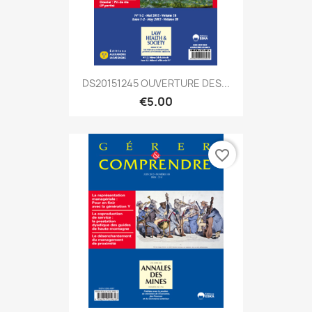
DS20151245 OUVERTURE DES...
€5.00
favorite_border