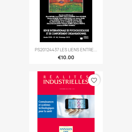
PS20124437 LES LIENS ENTRE...
€10.00
favorite_border