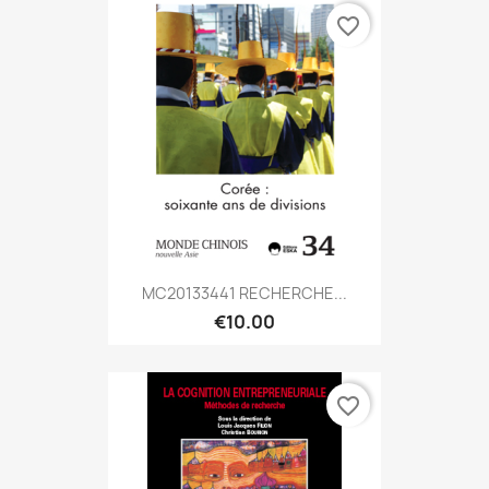
favorite_border
MC20133441 RECHERCHE...
€10.00
favorite_border