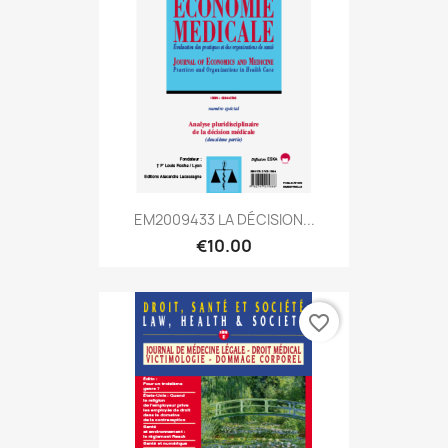
EM2009433 LA DÉCISION...
€10.00
favorite_border