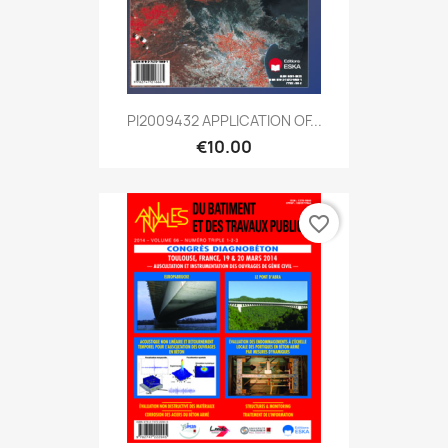
PI2009432 APPLICATION OF...
€10.00
favorite_border