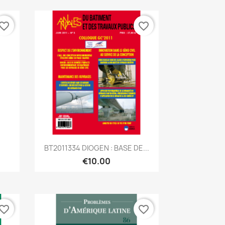
vorite_border
favorite_border
Quick view

BT2011334 DIOGEN : BASE DE...
€10.00
vorite_border
favorite_border