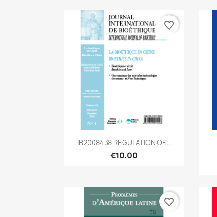
favorite_border
Quick view

IB2008438 REGULATION OF...
€10.00
favorite_border