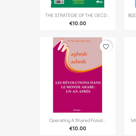
Quick view

THE STRATEGIE OF THE OECD...
IB2
€10.00
favorite_border
Quick view

Operating A Shared Fossil...
MC
€10.00