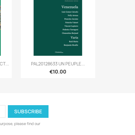
Quick view

T...
PAL20128633 UN PEUPLE...
€10.00
urpose, please find our