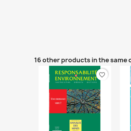
16 other products in the same 
favorite_border