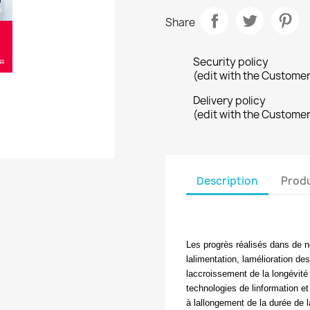
Share
Security policy
(edit with the Custome
Delivery policy
(edit with the Custome
Description
Produ
Les progrès réalisés dans de 
lalimentation, lamélioration de
laccroissement de la longévit
technologies de linformation e
à lallongement de la durée de