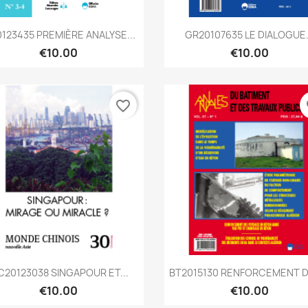
Quick view
Quick view


0123435 PREMIÈRE ANALYSE...
GR20107635 LE DIALOGUE.
€10.00
€10.00
favorite_border
fa
Quick view
Quick view


20123038 SINGAPOUR ET...
BT2015130 RENFORCEMENT DE
€10.00
€10.00