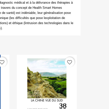
iagnostic médical et à la délivrance des thérapies à
au travers du concept de
Health Smart Homes
re de santé)
est indéniable, leur généralisation pose
ique (les difficultés que pose lexploitation de
ions) et éthique (lintrusion des technologies dans le
).
vorite_border
favorite_border