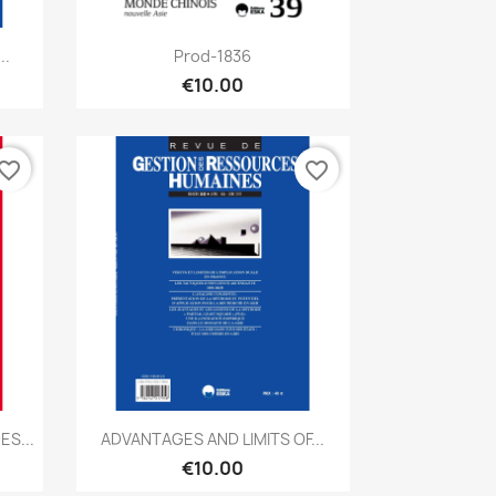
Quick view

..
Prod-1836
€10.00
vorite_border
favorite_border
Quick view

S...
ADVANTAGES AND LIMITS OF...
€10.00