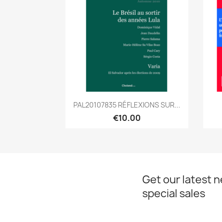
Quick view

PAL20107835 RÉFLEXIONS SUR...
€10.00
Get our latest 
special sales