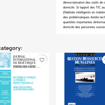
démocratisation des outils de d
domicile. Si lapport des TIC 
(Habitats intelligents en matiè
des problématiques dordre techn
quantités importantes dinformat
domicile des personnes suivies
category:
favorite_border
fa