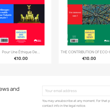
Quick view
Quick view


Pour Une Éthique De...
THE CONTRIBUTION OF ECO-IC
€10.00
€10.00
news and
You may unsubscribe at any moment. For that p
contact info in the legal notice.