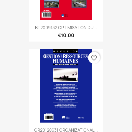
BT2009132 OPTIMISATION DU...
€10.00
favorite_border
GR20128631 ORGANIZATIONAL...