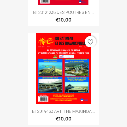
BT20121236 DES POUTRES EN...
€10.00
favorite_border
BT2014433 ART. THE MAJUNGA...
€10.00