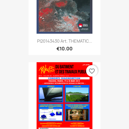
PI20143430 Art. THEMATIC...
€10.00
favorite_border