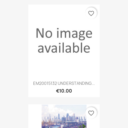
favorite_border
EM20015132 UNDERSTANDING...
€10.00
favorite_border