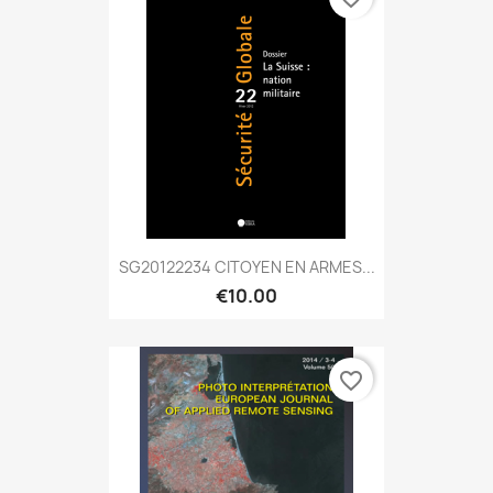
SG20122234 CITOYEN EN ARMES...
€10.00
favorite_border