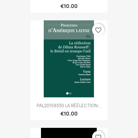
€10.00
favorite_border
PAL20159330 LA RÉÉLECTION...
€10.00
favorite_border