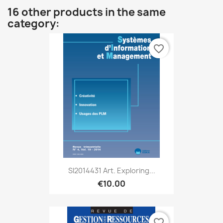
16 other products in the same
category:
favorite_border
SI2014431 Art. Exploring...
€10.00
favorite_border