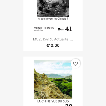
MC20154130 Actualité :...
€10.00
favorite_border