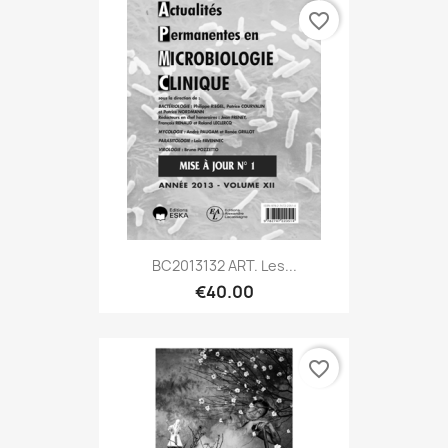
favorite_border
BC2013132 ART. Les...
€40.00
favorite_border