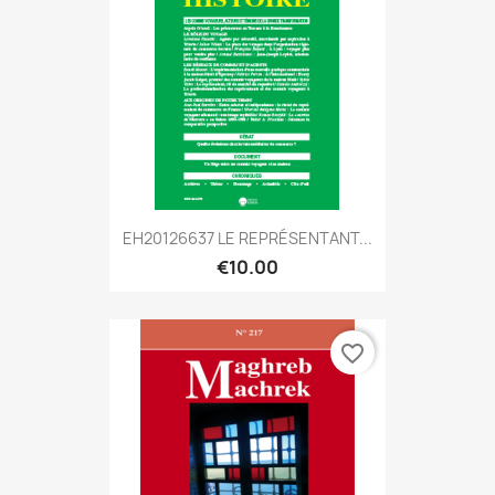
EH20126637 LE REPRÉSENTANT...
€10.00
favorite_border