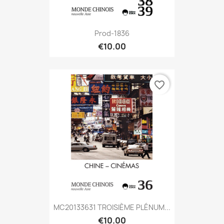
Prod-1836
€10.00
favorite_border
MC20133631 TROISIÈME PLÉNUM...
€10.00