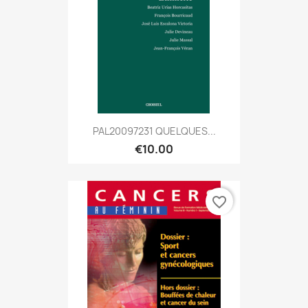
PAL20097231 QUELQUES...
€10.00
favorite_border