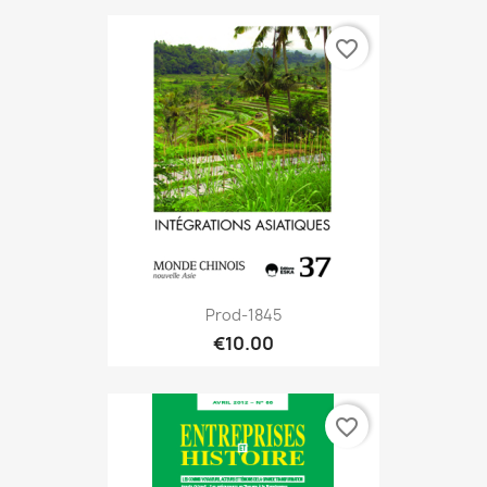
favorite_border
Prod-1845
€10.00
favorite_border