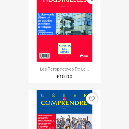
Les Perspectives De La...
€10.00
favorite_border