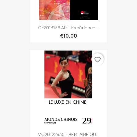
CF2013136 ART. Expérience...
€10.00
favorite_border
MC20122930 LIBERTAIRE OU...