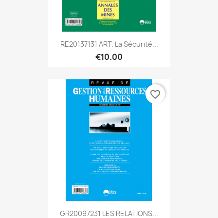
RE20137131 ART. La Sécurité...
€10.00
favorite_border
GR20097231 LES RELATIONS...