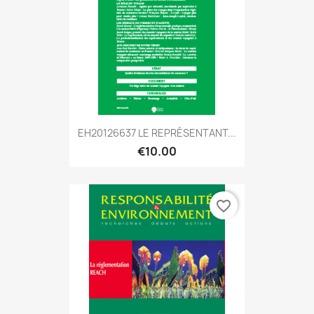
EH20126637 LE REPRÉSENTANT...
€10.00
favorite_border