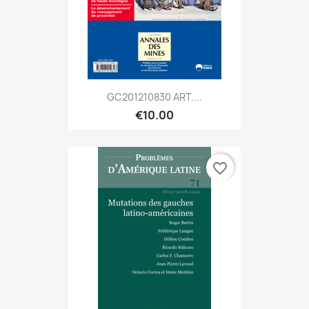
GC201210830 ART....
€10.00
favorite_border