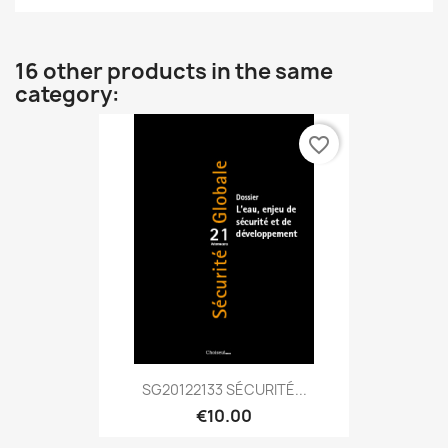
16 other products in the same
category:
favorite_border
SG20122133 SÉCURITÉ...
€10.00