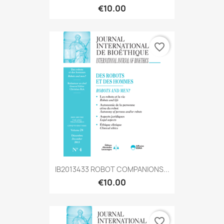
€10.00
favorite_border
IB2013433 ROBOT COMPANIONS...
€10.00
favorite_border