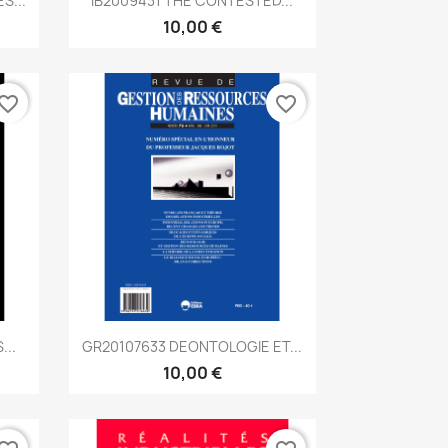
S...
IB2009431 THE CONTESTED...
10,00 €
vorite_border
favorite_border
Aperçu rapide

...
GR20107633 DEONTOLOGIE ET...
10,00 €