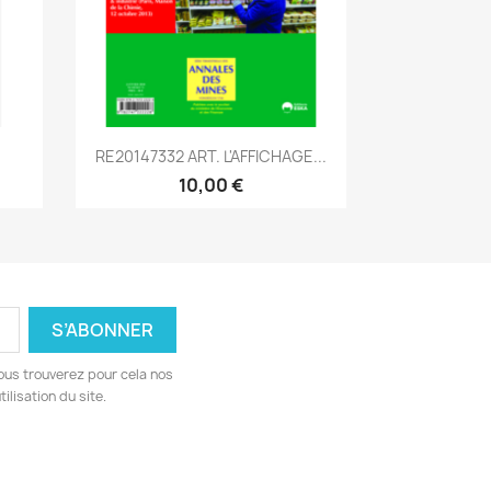
Aperçu rapide

RE20147332 ART. L'AFFICHAGE...
10,00 €
ous trouverez pour cela nos
ilisation du site.