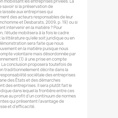
n mobilisant les entreprises privées. La
 savoir si la préservation de
e laissée aux entreprises qui
ement des acteurs responsables de leur
nchomme et Desbarats, 2009, p. 19) ou si
ent intervenir en la matière ? Pour
, l’étude mobilisera à la fois le cadre
a littérature qu’elle soit juridique ou en
démonstration sera faite que nous
ouvement en la matière puisque nous
 compte volontaire mais désordonnée par
ironnement (1) à une prise en compte
). La conclusion proposera toutefois de
n traditionnellement décrite dans la
a responsabilité sociétale des entreprises
mane des États et des démarches
t des entreprises. Il sera plutôt fait le
dique dans lequel la frontière entre ces
énue au profit d’un continuum de normes
ntes qui présentent l’avantage de
se et d’efficacité.