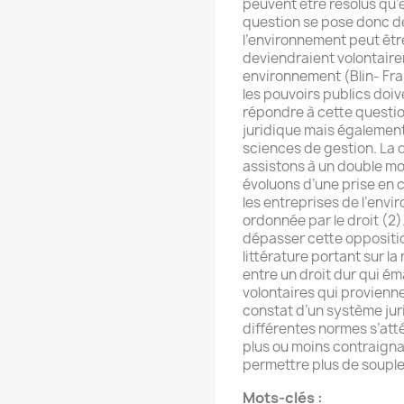
peuvent être résolus qu’e
question se pose donc de
l’environnement peut êtr
deviendraient volontair
environnement (Blin- Fra
les pouvoirs publics doiv
répondre à cette question
juridique mais également l
sciences de gestion. La 
assistons à un double m
évoluons d’une prise en
les entreprises de l’env
ordonnée par le droit (2
dépasser cette oppositio
littérature portant sur l
entre un droit dur qui é
volontaires qui proviennen
constat d’un système juri
différentes normes s’att
plus ou moins contraigna
permettre plus de souples
Mots-clés :