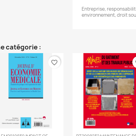
Entreprise, responsabilit
environnement, droit sou
e catégorie :
favorite_border
fa
Aperçu rapide
Aperçu rapide

