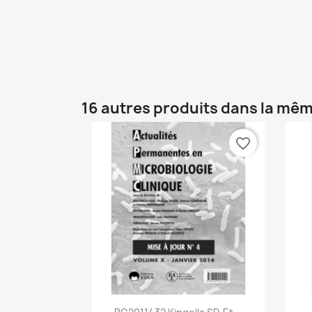
16 autres produits dans la mêm
favorite_border
Aperçu rapide
