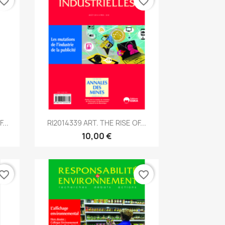
vorite_border
favorite_border
Aperçu rapide

...
RI2014339 ART. THE RISE OF...
10,00 €
vorite_border
favorite_border