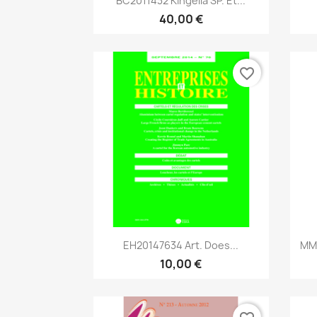
BC2011432 Kingella SP. Et...
40,00 €
favorite_border
Aperçu rapide

EH20147634 Art. Does...
MM2
10,00 €