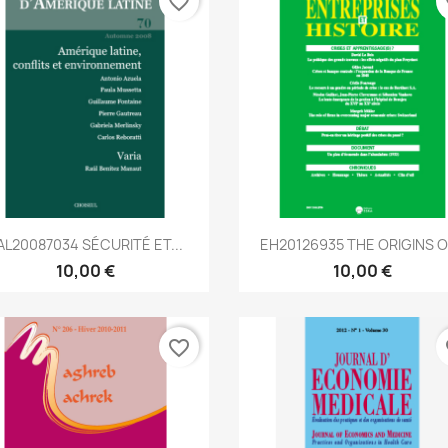
favorite_border
fa
Aperçu rapide
Aperçu rapide


AL20087034 SÉCURITÉ ET...
EH20126935 THE ORIGINS OF
10,00 €
10,00 €
favorite_border
fa