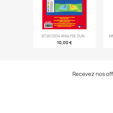
Aperçu rapide

BT2012534 ANALYSE DUN...
MM
10,00 €
Recevez nos off