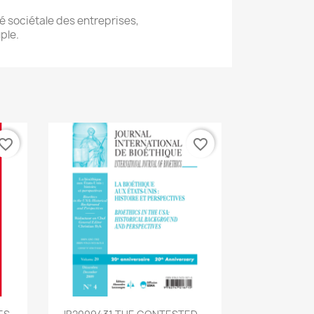
é sociétale des entreprises,
ple.
vorite_border
favorite_border
Aperçu rapide
