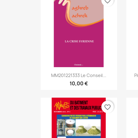
favorite_border
Aperçu rapide

MM201221333 Le Conseil...
P
10,00 €
favorite_border