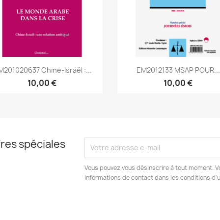
Aperçu rapide
Aperçu rapide


201020637 Chine-Israël :...
EM2012133 MSAP POUR...
10,00 €
10,00 €
res spéciales
Vous pouvez vous désinscrire à tout moment. V
informations de contact dans les conditions d'ut