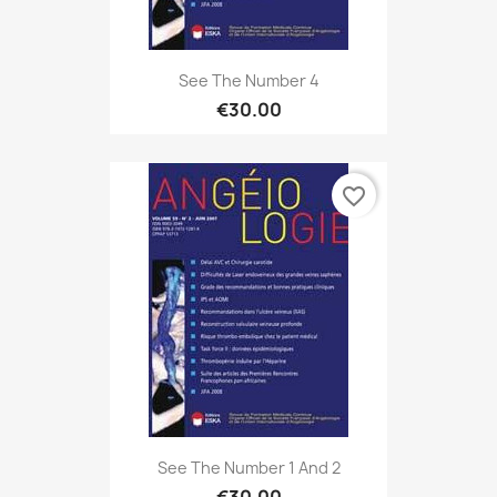
See The Number 4
€30.00
favorite_border
See The Number 1 And 2
€30.00