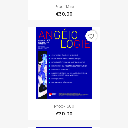
Prod-1353
€30.00
favorite_border
Prod-1360
€30.00