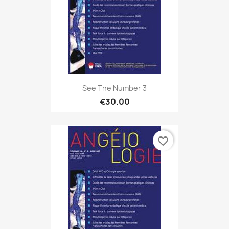
See The Number 3
€30.00
favorite_border