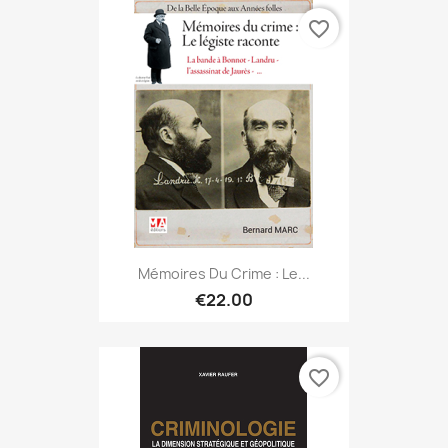
favorite_border
Mémoires Du Crime : Le...
€22.00
favorite_border