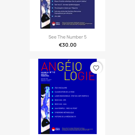
See The Number 5
€30.00
favorite_border