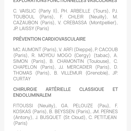
EXPLORATIONS FONCTIONNELLES VASCULAIRES
C. VAISLIC (Parly II), PH.
ARBEILLE (Tours), PJ.
TOUBOUL (Paris), F. CHLEIR (Neuilly), M.
CAZAUBON (Paris), V. CREBASSA (Montpellier),
JP. LAISSY (Paris)
PRÉVENTION CARDIOVASCULAIRE
MC. AUMONT (Paris), V. ARFI (Dieppe), P. CACOUB
(Paris), R. MOYOU MOGO (Cergy) (tabac), A.
SIMON (Paris), B. CHAMONTIN (Toulouse), C.
CHAPELON (Paris), JJ. MERCADIER (Paris), D.
THOMAS (Paris), B. VILLEMUR (Grenoble), JP.
CURTAY
CHIRURGIE ARTÉRIELLE CLASSIQUE ET
ENDOLUMINALEM
FITOUSSI (Neuilly), GA. PELOUZE (Pau), F.
KOSKAS (Paris), B. BEYSSEN (Paris), JM. PERNES
(Antony), J. BUSQUET (St Cloud), C. PETITJEAN
(Paris)