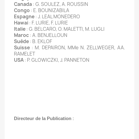
Canada
: G. SOULEZ, A. ROUSSIN
Congo
: E. BOUNIZABILA
Espagne
: J. LEAL MONEDERO
Hawai
: F. LURIE, F. LURIE
Italie
: G. BELCARO, O. MALETTI, M. LUGLI
Maroc
: A. BENJELLOUN
Suède
: B. EKLOF
Suisse
: M. DEPAIRON, MMe N. ZELLWEGER, AA.
RAMELET
USA
: P. GLOWICZKI, J. PANNETON
Directeur de la Publication
: