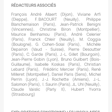
RÉDACTEURS ASSOCIÉS
François André Allaert (Dijon), Viviane Arfi
(Dieppe), F. BACOURT (Neuilly), Philippe
Blanchemaison (Paris), Jean-Patrick Benigni
(Vincennes), Christine Biron (Montpellier),
Maurice Benhamou (Paris), André Celerier
(Paris), Franck Chleir (Neuilly), M. Coggia
(Boulogne), G. Cohen-Solal (Paris), Michèle
Depairon (Vaud - Suisse), Pierre Desoutter
(Paris), C. Garde (Paris), J.-L. Gillet (Bourgoin),
Jean-Pierre Gobin (Lyon), Bruno Guilbert (Bois-
Guillaume), Isabelle Koskas (Paris), Christian
Lebard (Paris), Frédéric Mercier (Paris), René
Milleret (Montpellier), Daniel Paris (Sens), Michel
Perrin (Lyon), J.-J. Rochette (Amiens), J.-L.
Salomon (Paris), I. Saurin (Paris), JL. Uhl (Neuilly),
Claude Vaislic (Parly II), Hubert Yvorra
(Strasbourg)