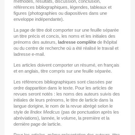
méthodes, résultats, discussion, conclusion,
références bibliographiques, légendes, tableaux et
figures (photographies ou diapositives dans une
enveloppe indépendante).
La page de titre doit comporter sur une feuille séparée
un titre précis et concis, les noms et les initiales des
prénoms des auteurs,
ladresse complète
de lhôpital
ou du centre de recherche où a été réalisé le travail et
ladresse e-mail.
Les articles doivent comporter un résumé, en français
et en anglais, titre compris sur une feuille séparée.
Les références bibliographiques sont classées par
ordre dapparition dans le texte. Pour les articles de
revues seront notés : les noms des auteurs suivis des
initiales de leurs prénoms, le titre de larticle dans la
langue dorigine, le nom de la revue abrégé selon le
style de
lIndex Medicus
(pas de ponctuation après les
abréviations), lannée, le volume, la première et la
dernière page de larticle.
Pour les articles, même présentation des auteurs, titre