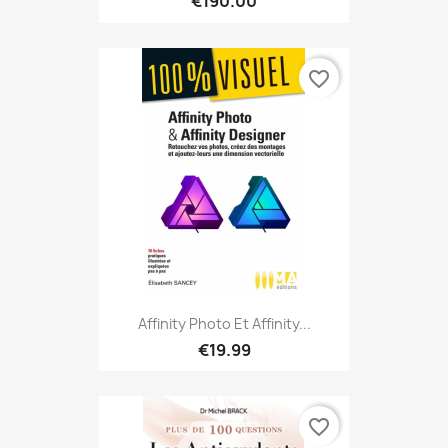
€190.00
favorite_border
Affinity Photo Et Affinity...
€19.99
favorite_border