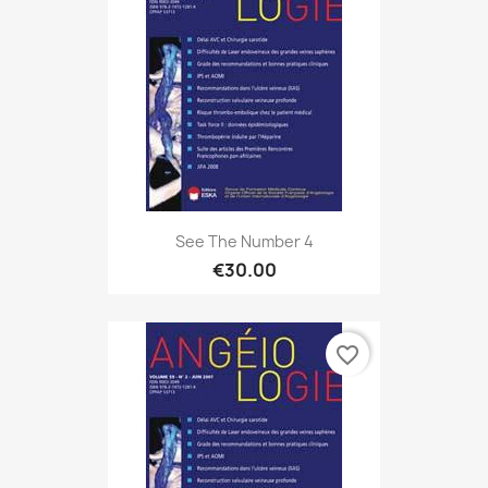
See The Number 4
€30.00
favorite_border