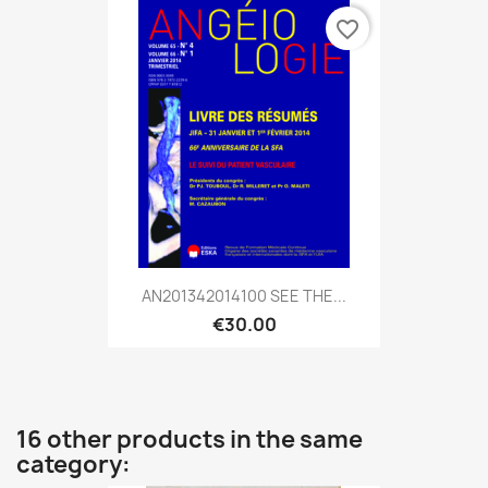
favorite_border
AN201342014100 SEE THE...
€30.00
16 other products in the same
category: