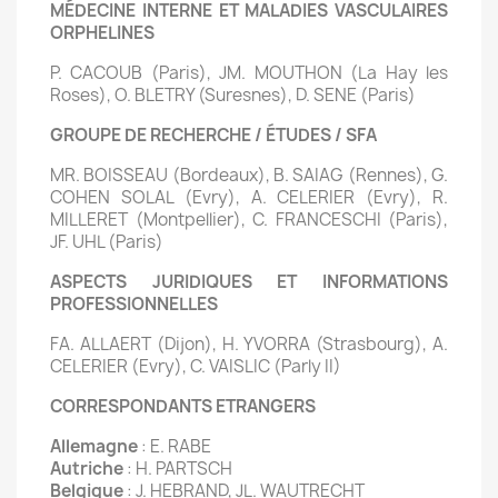
MÉDECINE INTERNE ET MALADIES VASCULAIRES
ORPHELINES
P. CACOUB (Paris), JM. MOUTHON (La Hay les
Roses), O. BLETRY (Suresnes), D. SENE (Paris)
GROUPE DE RECHERCHE / ÉTUDES / SFA
MR. BOISSEAU (Bordeaux), B. SAIAG (Rennes), G.
COHEN SOLAL (Evry), A. CELERIER (Evry), R.
MILLERET (Montpellier), C. FRANCESCHI (Paris),
JF. UHL (Paris)
ASPECTS JURIDIQUES ET INFORMATIONS
PROFESSIONNELLES
FA. ALLAERT (Dijon), H. YVORRA (Strasbourg), A.
CELERIER (Evry), C. VAISLIC (Parly II)
CORRESPONDANTS ETRANGERS
Allemagne
: E. RABE
Autriche
: H. PARTSCH
Belgique
: J. HEBRAND, JL. WAUTRECHT