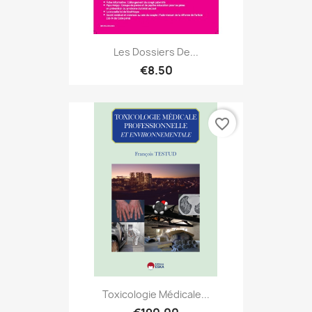
Les Dossiers De...
€8.50
favorite_border
Toxicologie Médicale...