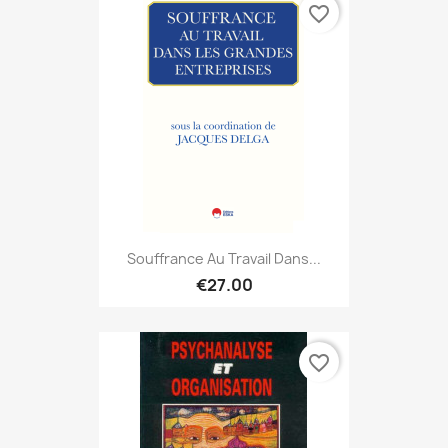
favorite_border
Souffrance Au Travail Dans...
€27.00
favorite_border