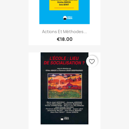
Actions Et Méthodes...
€18.00
favorite_border