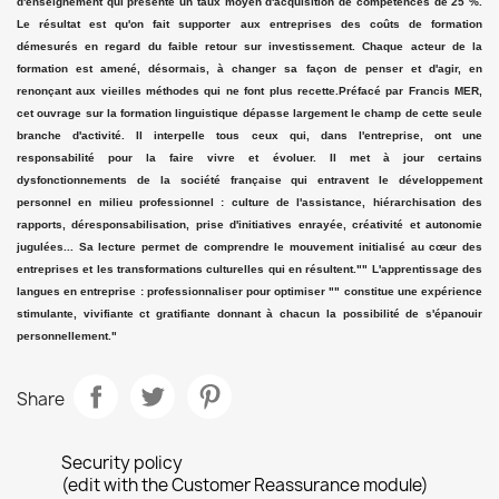
d'enseignement qui présente un taux moyen d'acquisition de compétences de 25 %.
Le résultat est qu'on fait supporter aux entreprises des coûts de formation
démesurés en regard du faible retour sur investissement. Chaque acteur de la
formation est amené, désormais, à changer sa façon de penser et d'agir, en
renonçant aux vieilles méthodes qui ne font plus recette.Préfacé par Francis MER,
cet ouvrage sur la formation linguistique dépasse largement le champ de cette seule
branche d'activité. Il interpelle tous ceux qui, dans l'entreprise, ont une
responsabilité pour la faire vivre et évoluer. Il met à jour certains
dysfonctionnements de la société française qui entravent le développement
personnel en milieu professionnel : culture de l'assistance, hiérarchisation des
rapports, déresponsabilisation, prise d'initiatives enrayée, créativité et autonomie
jugulées... Sa lecture permet de comprendre le mouvement initialisé au cœur des
entreprises et les transformations culturelles qui en résultent."" L'apprentissage des
langues en entreprise : professionnaliser pour optimiser "" constitue une expérience
stimulante, vivifiante ct gratifiante donnant à chacun la possibilité de s'épanouir
personnellement."
Share
Security policy
(edit with the Customer Reassurance module)