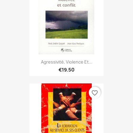
Agressivité, Violence Et...
€19.50
favorite_border