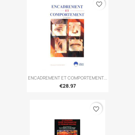
favorite_border
ENCADREMENT ET COMPORTEMENT...
€28.97
favorite_border