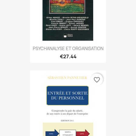
PSYCHANALYSE ET ORGANISATION
€27.44
favorite_border