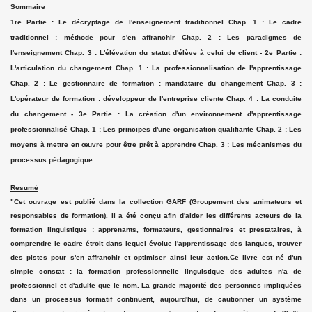
Sommaire
1re Partie : Le décryptage de l'enseignement traditionnel Chap. 1 : Le cadre
traditionnel : méthode pour s'en affranchir Chap. 2 : Les paradigmes de
l'enseignement Chap. 3 : L'élévation du statut d'élève à celui de client - 2e Partie :
L'articulation du changement Chap. 1 : La professionnalisation de l'apprentissage
Chap. 2 : Le gestionnaire de formation : mandataire du changement Chap. 3 :
L'opérateur de formation : développeur de l'entreprise cliente Chap. 4 : La conduite
du changement - 3e Partie : La création d'un environnement d'apprentissage
professionnalisé Chap. 1 : Les principes d'une organisation qualifiante Chap. 2 : Les
moyens à mettre en œuvre pour être prêt à apprendre Chap. 3 : Les mécanismes du
processus pédagogique
Resumé
"Cet ouvrage est publié dans la collection GARF (Groupement des animateurs et
responsables de formation). Il a été conçu afin d'aider les différents acteurs de la
formation linguistique : apprenants, formateurs, gestionnaires et prestataires, à
comprendre le cadre étroit dans lequel évolue l'apprentissage des langues, trouver
des pistes pour s'en affranchir et optimiser ainsi leur action.Ce livre est né d'un
simple constat : la formation professionnelle linguistique des adultes n'a de
professionnel et d'adulte que le nom. La grande majorité des personnes impliquées
dans un processus formatif continuent, aujourd'hui, de cautionner un système