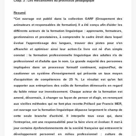
Chap. 3 : Les mécanismes du processus pédagogique
Resumé
"Cet ouvrage est publié dans la collection GARF (Groupement des
animateurs et responsables de formation). Il a été conçu afin d'aider les
différents acteurs de la formation linguistique : apprenants, formateurs,
gestionnaires et prestataires, à comprendre le cadre étroit dans lequel
évolue l'apprentissage des langues, trouver des pistes pour s'en
affranchir et optimiser ainsi leur action.Ce livre est né d'un simple
constat : la formation professionnelle linguistique des adultes n'a de
professionnel et d'adulte que le nom. La grande majorité des personnes
impliquées dans un processus formatif continuent, aujourd'hui, de
cautionner un système d'enseignement qui présente un taux moyen
d'acquisition de compétences de 25 %. Le résultat est qu'on fait
supporter aux entreprises des coûts de formation démesurés en regard
du faible retour sur investissement. Chaque acteur de la formation est
amené, désormais, à changer sa façon de penser et d'agir, en renonçant
aux vieilles méthodes qui ne font plus recette.Préfacé par Francis MER,
cet ouvrage sur la formation linguistique dépasse largement le champ de
cette seule branche d'activité. Il interpelle tous ceux qui, dans
l'entreprise, ont une responsabilité pour la faire vivre et évoluer. Il met à
jour certains dysfonctionnements de la société française qui entravent le
développement personnel en milieu professionnel : culture de