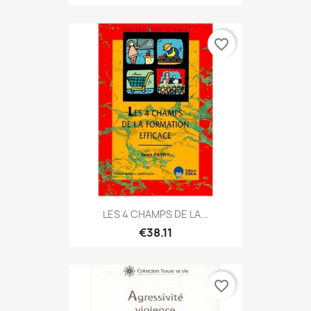
favorite_border
LES 4 CHAMPS DE LA...
€38.11
favorite_border