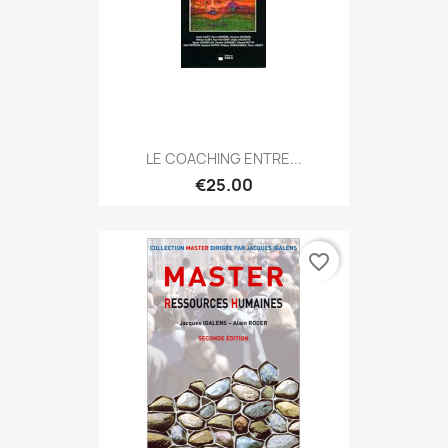
LE COACHING ENTRE...
€25.00
favorite_border