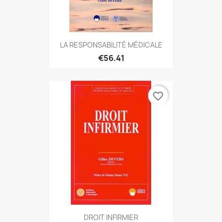
LA RESPONSABILITÉ MÉDICALE
€56.41
favorite_border
DROIT INFIRMIER