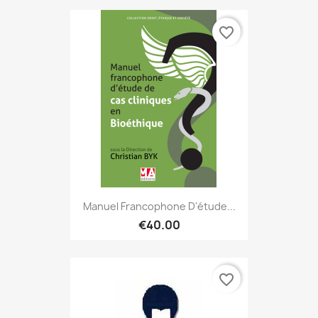
favorite_border
Manuel Francophone D'étude...
€40.00
favorite_border