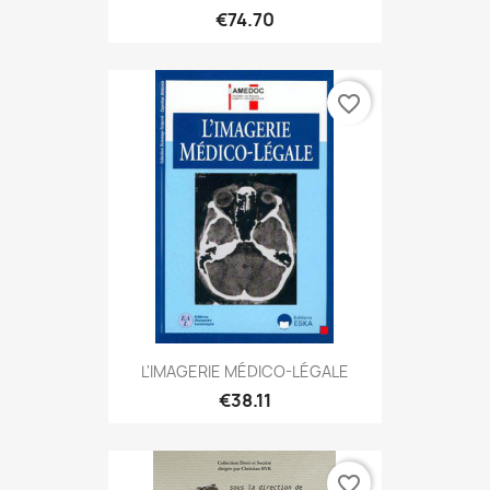
€74.70
favorite_border
L'IMAGERIE MÉDICO-LÉGALE
€38.11
favorite_border