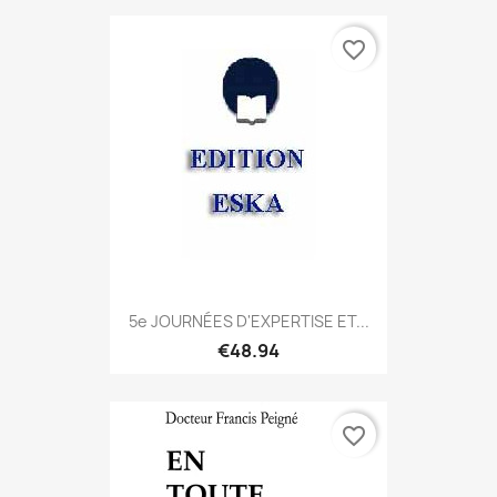
favorite_border
5e JOURNÉES D'EXPERTISE ET...
€48.94
favorite_border