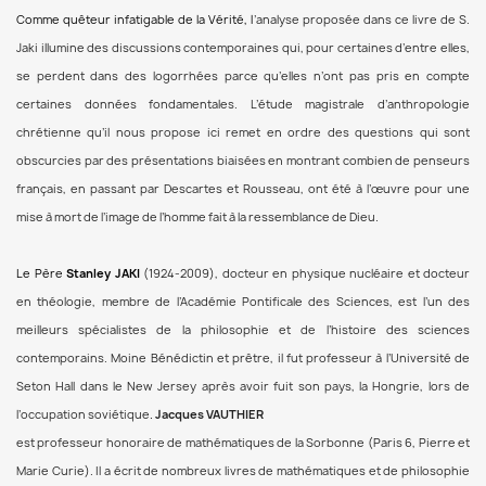
Comme quêteur infatigable de la Vérité, l
’analyse proposée dans ce livre de S.
Jaki illumine des discussions contemporaines qui, pour certaines d’entre elles,
se perdent dans des logorrhées parce qu’elles n’ont pas pris en compte
certaines données fondamentales. L’étude magistrale d’anthropologie
chrétienne qu’il nous propose ici remet en ordre des questions qui sont
obscurcies par des présentations biaisées en montrant combien de penseurs
français, en passant par Descartes et Rousseau, ont été à l’œuvre pour une
mise à mort de l’image de l’homme fait à la ressemblance de Dieu
.
Le Père
Stanley JAKI
(1924-2009), docteur en physique nucléaire et docteur
en théologie, membre de l’Académie Pontificale des Sciences, est l’un des
meilleurs spécialistes de la philosophie et de l’histoire des sciences
contemporains. Moine Bénédictin et prêtre, il fut professeur à l’Université de
Seton Hall dans le New Jersey après avoir fuit son pays, la Hongrie, lors de
l’occupation soviétique
.
Jacques VAUTHIER
est professeur honoraire de mathématiques de la Sorbonne (Paris 6, Pierre et
Marie Curie). Il a écrit de nombreux livres de mathématiques et de philosophie