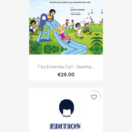
T'es Entendu Ca? - Seetha...
€29.00
favorite_border