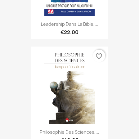
Leadership Dans La Bible,...
€22.00
favorite_border
Philosophie Des Sciences,...