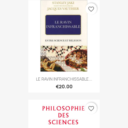
favorite_border
LE RAVIN INFRANCHISSABLE...
€20.00
favorite_border