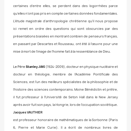
certaines d’entre elles, se perdent dans des logorrhées parce
qu’elles n’ont pas pris en compte certaines données fondamentales.
L’étude magistrale d’anthropologie chrétienne qu’il nous propose
ici remet en ordre des questions qui sont obscurcies par des
présentations biaisées en montrant combien de penseurs français,
en passant par Descartes et Rousseau, ont été à l’œuvre pour une
mise à mort de l’image de l’homme fait à la ressemblance de Dieu
.
Le Père
Stanley JAKI
(1924-2009), docteur en physique nucléaire et
docteur en théologie, membre de l’Académie Pontificale des
Sciences, est l’un des meilleurs spécialistes de la philosophie et de
l’histoire des sciences contemporains. Moine Bénédictin et prêtre,
il fut professeur à l’Université de Seton Hall dans le New Jersey
après avoir fuit son pays, la Hongrie, lors de l’occupation soviétique
.
Jacques VAUTHIER
est professeur honoraire de mathématiques de la Sorbonne (Paris
6, Pierre et Marie Curie). Il a écrit de nombreux livres de