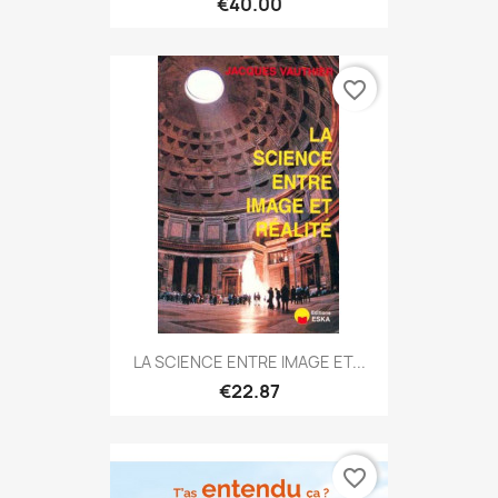
€40.00
favorite_border
LA SCIENCE ENTRE IMAGE ET...
€22.87
favorite_border