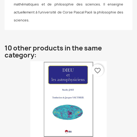
mathématiques et de philosophie des sciences. Il enseigne
actuellement à l’université de Corse Pascal Paoli la philosophie des
sciences.
10 other products in the same
category:
favorite_border