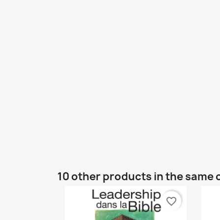
10 other products in the same 
favorite_border