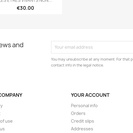
LES ETRES VIVANTS NON...
€30.00
news and
You may unsubscribe at any moment. For that p
contact info in the legal notice.
COMPANY
YOUR ACCOUNT
ry
Personal info
t
Orders
of use
Credit slips
 us
Addresses