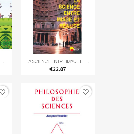
Quick view

..
LA SCIENCE ENTRE IMAGE ET...
€22.87
vorite_border
favorite_border