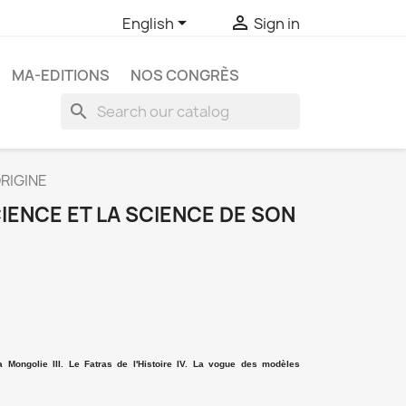


English
Sign in
MA-EDITIONS
NOS CONGRÈS
search
ORIGINE
CIENCE ET LA SCIENCE DE SON
 la Mongolie III. Le Fatras de l'Histoire IV. La vogue des modèles