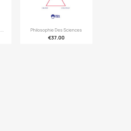
Quick view

..
Philosophie Des Sciences
€37.00