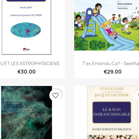
Quick view
Quick view


EU ET LES ASTROPHYSICIENS
T'es Entendu Ca? - Seetha.
€30.00
€29.00
favorite_border
fa