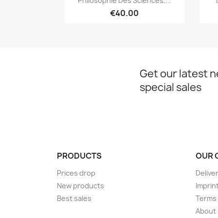
Philosophie Des Sciences,...
€40.00
Get our latest 
special sales
PRODUCTS
OUR 
Prices drop
Delive
New products
Imprin
Best sales
Terms 
About