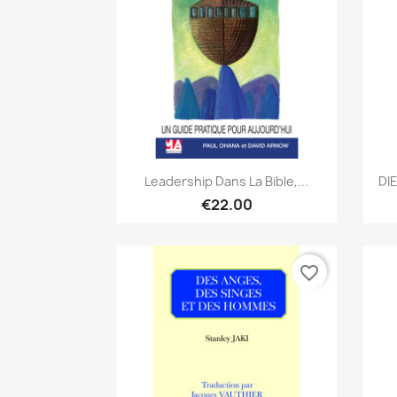
Quick view

Leadership Dans La Bible,...
DI
€22.00
favorite_border