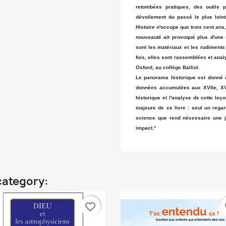
retombées pratiques, des outils p
dévoilement du passé le plus loin
Histoire n'occupe que trois cent ans
nouveauté ait provoqué plus d'une r
sont les matériaux et les rudiments
fois, elles sont rassemblées et ana
Oxford, au collège Balliol.
Le panorama historique est donné 
données accumulées aux XVIIe, XVI
historique et l'analyse de cette le
majeure de ce livre : seul un regard
science que rend nécessaire une j
impact."
category:
favorite_border
fa