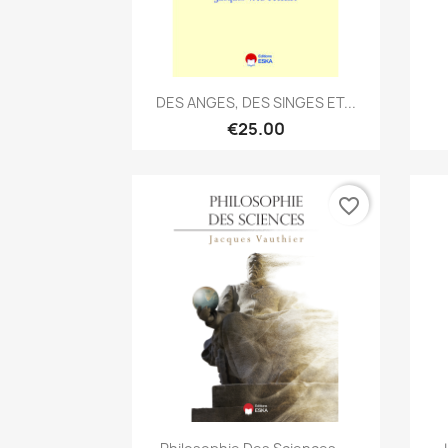
Quick view

DES ANGES, DES SINGES ET...
€25.00
favorite_border
Quick view
