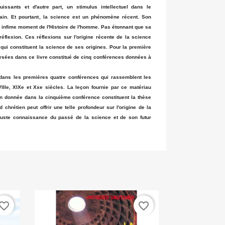
uissants et d'autre part, un stimulus intellectuel dans le
tain. Et pourtant, la science est un phénomène récent. Son
, infime moment de l'Histoire de l'homme. Pas étonnant que sa
éflexion. Ces réflexions sur l'origine récente de la science
 qui constituent la science de ses origines. Pour la première
lysées dans ce livre constitué de cinq conférences données à
dans les premières quatre conférences qui rassemblent les
IIe, XIXe et Xxe siècles. La leçon fournie par ce matériau
çon donnée dans la cinquième conférence constituent la thèse
 chrétien peut offrir une telle profondeur sur l'origine de la
uste connaissance du passé de la science et de son futur
vorite_border
favorite_border