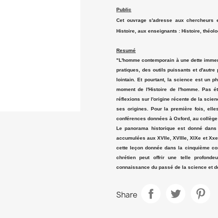
Public
Cet ouvrage s'adresse aux chercheurs en
Histoire, aux enseignants : Histoire, théolog
Resumé
"L'homme contemporain à une dette immens
pratiques, des outils puissants et d'autre
lointain. Et pourtant, la science est un 
moment de l'Histoire de l'homme. Pas ét
réflexions sur l'origine récente de la scie
ses origines. Pour la première fois, ell
conférences données à Oxford, au collège 
Le panorama historique est donné dans
accumulées aux XVIIe, XVIIIe, XIXe et Xxe 
cette leçon donnée dans la cinquième con
chrétien peut offrir une telle profond
connaissance du passé de la science et de
Share