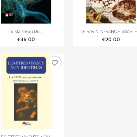
Quick view
Quick view


Le Manteau Du...
LE RAVIN INFRANCHISSABLE.
€35.00
€20.00
favorite_border
Quick view
