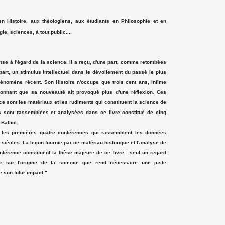
 Histoire, aux théologiens, aux étudiants en Philosophie et en
ie, sciences, à tout public....
e à l'égard de la science. Il a reçu, d'une part, comme retombées
 part, un stimulus intellectuel dans le dévoilement du passé le plus
phénomène récent. Son Histoire n'occupe que trois cent ans, infime
onnant que sa nouveauté ait provoqué plus d'une réflexion. Ces
nce sont les matériaux et les rudiments qui constituent la science de
es sont rassemblées et analysées dans ce livre constitué de cinq
Balliol.
 les premières quatre conférences qui rassemblent les données
siècles. La leçon fournie par ce matériau historique et l'analyse de
férence constituent la thèse majeure de ce livre : seul un regard
eur sur l'origine de la science que rend nécessaire une juste
 son futur impact."