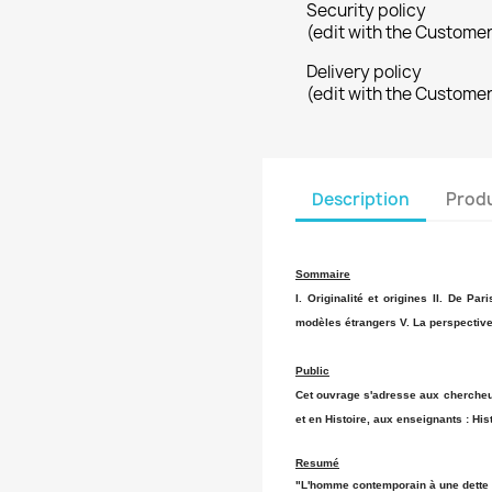
Security policy
(edit with the Custome
Delivery policy
(edit with the Custome
Description
Produ
Sommaire
I. Originalité et origines II. De Pa
modèles étrangers V. La perspective
Public
Cet ouvrage s'adresse aux chercheur
et en Histoire, aux enseignants : Hist
Resumé
"L'homme contemporain à une dette i