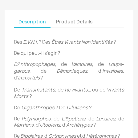
Description
Product Details
Des
E.V.N.I.
? Des
Êtres Vivants Non Identifiés
?
De qui peut-il s’agir ?
D’Anthropophages
,
de
Vampires
,
de
Loups
-
garous
,
de
Démoniaques
,
d’
Invisibles
,
d’
Immortels
?
De
Transmutants
, de
Revivants
… ou de
Vivants
Morts
?
De
Giganthropes
? De
Diluviens
?
De
Polymorphes
, de
Lilliputiens
, de
Lunaires
, de
Martiens
, d’
Utopiens
, d’
Archétypes
?
De
Bipolaires
,
d’
Orthonymes
et
d’
Hétéronymes
?