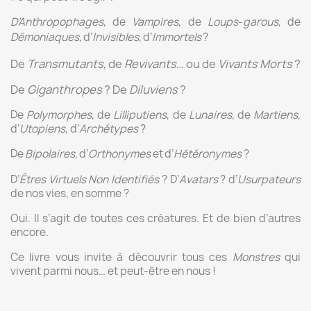
D’Anthropophages
,
de
Vampires
,
de
Loups
-
garous
,
de
Démoniaques
,
d’
Invisibles
,
d’
Immortels
?
De
Transmutants
, de
Revivants
… ou de
Vivants
Morts
?
De
Giganthropes
? De
Diluviens
?
De
Polymorphes
, de
Lilliputiens
, de
Lunaires
, de
Martiens
,
d’
Utopiens
, d’
Archétypes
?
De
Bipolaires
,
d’
Orthonymes
et
d’
Hétéronymes
?
D’
Êtres Virtuels Non Identifiés
? D’
Avatars
? d’
Usurpateurs
de nos vies, en somme ?
Oui. Il s’agit de toutes ces créatures. Et de bien d’autres
encore.
Ce livre vous invite à découvrir tous ces
Monstres
qui
vivent parmi nous… et peut-être en nous !