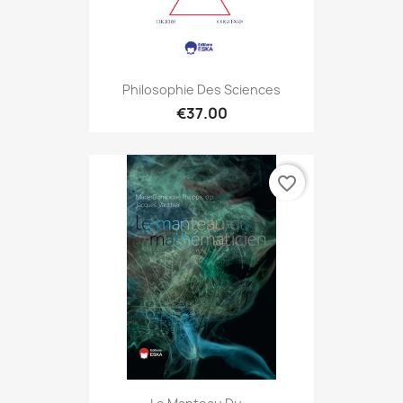
Philosophie Des Sciences
€37.00
favorite_border