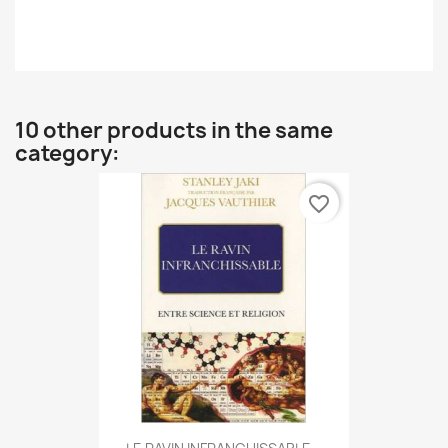
10 other products in the same
category:
favorite_border