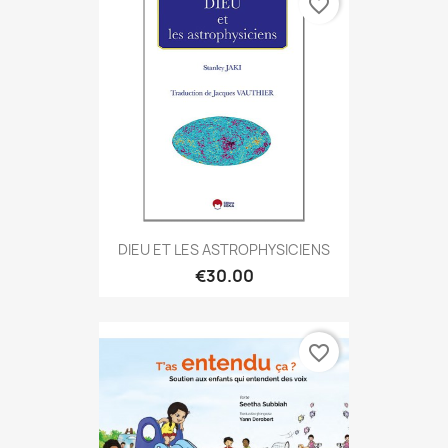
favorite_border
DIEU ET LES ASTROPHYSICIENS
€30.00
favorite_border