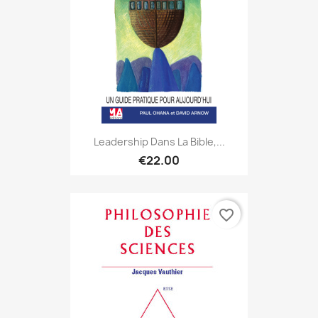
Leadership Dans La Bible,...
€22.00
favorite_border