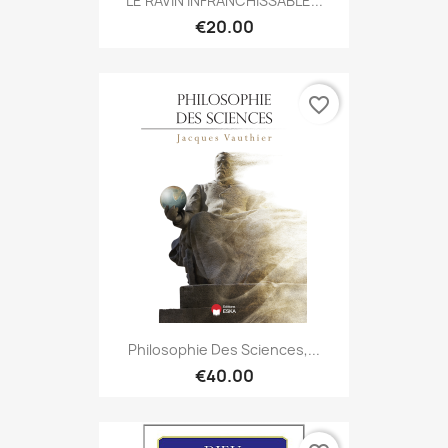
LE RAVIN INFRANCHISSABLE...
€20.00
favorite_border
Philosophie Des Sciences,...
€40.00