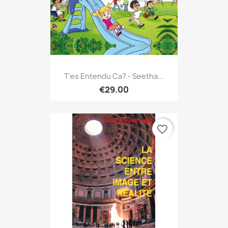
T'es Entendu Ca? - Seetha...
€29.00
favorite_border