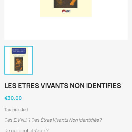
LES ETRES VIVANTS NON IDENTIFIES
€30.00
Tax included
Des
E.V.N.I.
? Des
Êtres Vivants Non Identifiés
?
De qui peut-il s’agir ?